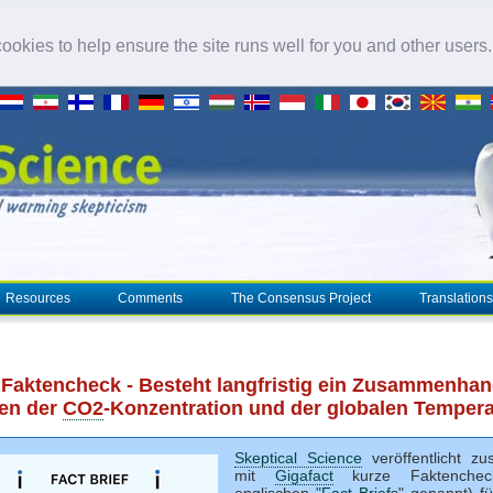
okies to help ensure the site runs well for you and other users
Resources
Comments
The Consensus Project
Translations
 Faktencheck - Besteht langfristig ein Zusammenha
en der
CO2
-Konzentration und der globalen Temper
Skeptical Science
veröffentlicht z
mit
Gigafact
kurze Faktenchec
englischen "
Fact Brief
s" genannt) fü