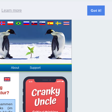
.
Learn more
Got it!
About
Support
ng
atur?
usammen
ks (im
r häufig