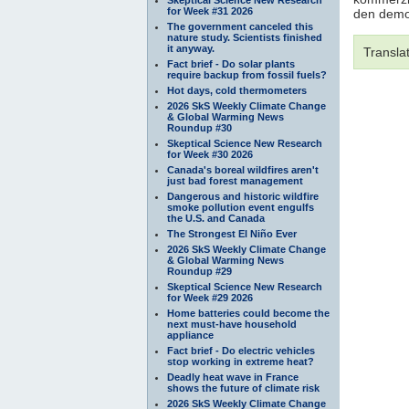
for Week #31 2026
den demo
The government canceled this
nature study. Scientists finished
it anyway.
Transla
Fact brief - Do solar plants
require backup from fossil fuels?
Hot days, cold thermometers
2026 SkS Weekly Climate Change
& Global Warming News
Roundup #30
Skeptical Science New Research
for Week #30 2026
Canada's boreal wildfires aren't
just bad forest management
Dangerous and historic wildfire
smoke pollution event engulfs
the U.S. and Canada
The Strongest El Niño Ever
2026 SkS Weekly Climate Change
& Global Warming News
Roundup #29
Skeptical Science New Research
for Week #29 2026
Home batteries could become the
next must-have household
appliance
Fact brief - Do electric vehicles
stop working in extreme heat?
Deadly heat wave in France
shows the future of climate risk
2026 SkS Weekly Climate Change