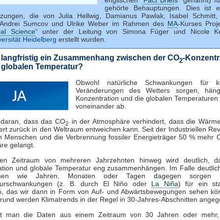
gehörte Behauptungen. Dies ist e
zungen, die von Julia Hellwig, Damianus Pawlak, Isabel Schmitt
, Andrei Sumcov und Ulrike Weber im Rahmen des
MA
-Kurses Proje
cal Science
“ unter der Leitung von Simona Füger und Nicole Ke
versität Heidelberg
erstellt wurden.
 langfristig ein Zusammenhang zwischen der CO
-Konzentr
2
 globalen Temperatur?
Obwohl natürliche Schwankungen für kur
Veränderungen des Wetters sorgen, hä
Konzentration und die globalen Temperaturen l
voneinander ab.
t daran, dass das CO
in der Atmosphäre verhindert, dass die Wärme
2
rt zurück in den Weltraum entweichen kann. Seit der Industriellen Revo
n Menschen und die Verbrennung fossiler Energieträger 50 % mehr 
re gelangt.
en Zeitraum von mehreren Jahrzehnten hinweg wird deutlich, 
ation und globale Temperatur eng zusammenhängen. Im Falle deutlich
nnen wie Jahren, Monaten oder Tagen dagegen sorgen na
turschwankungen (z. B. durch El Niño oder
La Niña
) für ein sta
, das wir dann in Form von Auf- und Abwärtsbewegungen sehen kö
rund werden Klimatrends in der Regel in 30-Jahres-Abschnitten ange
et man die Daten aus einem Zeitraum von 30 Jahren oder mehr,