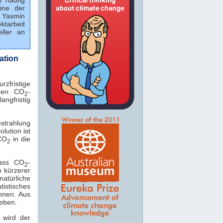
ine der
, Yasmin
ktarbeit
ller an
ation
zfristige
ngen CO
-
2
angfristig
strahlung
lution ist
CO
in die
2
dass CO
-
2
 kürzerer
türliche
tistisches
nnen. Aus
geben.
 wird der