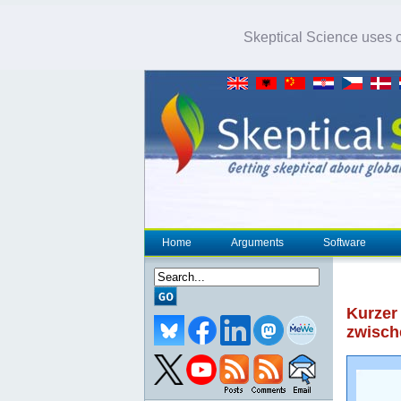
Skeptical Science uses co
Home
Arguments
Software
Kurzer
zwisch