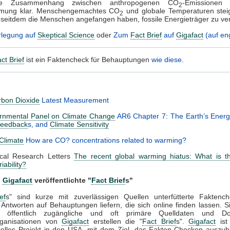
ige Zusammenhang zwischen anthropogenen CO
-Emissionen
2
mung klar. Menschengemachtes CO
und globale Temperaturen stei
2
, seitdem die Menschen angefangen haben, fossile Energieträger zu ve
rlegung auf
Skeptical Science
oder
Zum
Fact Brief
auf
Gigafact
(auf eng
ct Brief
ist ein Faktencheck für Behauptungen
wie diese
.
bon Dioxide
Latest Measurement
ernmental Panel on Climate Change
AR6 Chapter 7: The Earth’s Energ
Feedback
s, and
Climate Sensitivity
Climate
How are CO? concentrations related to warming?
cal Research Letters
The recent global warming hiatus: What is th
riability?
n
Gigafact
veröffentlichte "
Fact Brief
s"
ef
s" sind kurze mit zuverlässigen Quellen unterfütterte Faktench
 Antworten auf Behauptungen liefern, die sich online finden lassen. S
f öffentlich zugängliche und oft primäre Quelldaten und Do
rganisationen von
Gigafact
erstellen die "
Fact Brief
s".
Gigafact
ist 
elles Projekt in den USA, mit dem Ziel, das Fakten-Checken auszu