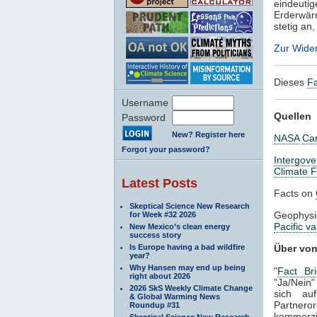
eindeut
Erderwär
stetig an
Zur Wide
Dieses
Fa
Username
Quellen
Password
New? Register here
NASA
Car
Forgot your password?
Intergov
Climate 
Latest Posts
Facts on
Skeptical Science New Research
Geophysi
for Week #32 2026
Pacific va
New Mexico’s clean energy
success story
Is Europe having a bad wildfire
Über vo
year?
Why Hansen may end up being
"
Fact Bri
right about 2026
"Ja/Nein"
2026 SkS Weekly Climate Change
sich au
& Global Warming News
Partnero
Roundup #31
kommerzi
Skeptical Science New Research