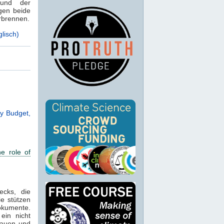
 und der
gen beide
rbrennen.
lisch)
y Budget,
e role of
ecks, die
ie stützen
kumente.
ein nicht
bauen und