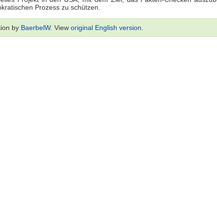
kratischen Prozess zu schützen.
tion by
BaerbelW
. View
original English version
.