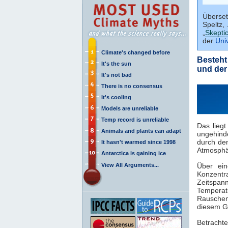
Überset
Speltz
„
Skepti
der
Uni
Climate's changed before
Besteht
It's the sun
und der
It's not bad
There is no consensus
It's cooling
Models are unreliable
Temp record is unreliable
Das lieg
Animals and plants can adapt
ungehinde
durch de
It hasn't warmed since 1998
Atmosphä
Antarctica is gaining ice
View All Arguments...
Über ein
Konzentr
Zeitspa
Tempera
Rauschen
diesem G
Betracht