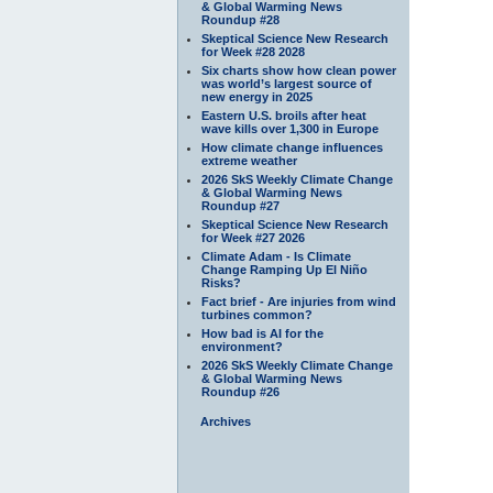
& Global Warming News
Roundup #28
Skeptical Science New Research
for Week #28 2028
Six charts show how clean power
was world’s largest source of
new energy in 2025
Eastern U.S. broils after heat
wave kills over 1,300 in Europe
How climate change influences
extreme weather
2026 SkS Weekly Climate Change
& Global Warming News
Roundup #27
Skeptical Science New Research
for Week #27 2026
Climate Adam - Is Climate
Change Ramping Up El Niño
Risks?
Fact brief - Are injuries from wind
turbines common?
How bad is AI for the
environment?
2026 SkS Weekly Climate Change
& Global Warming News
Roundup #26
Archives