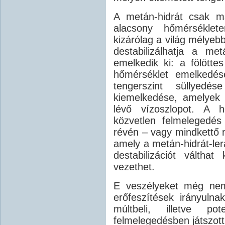
A metán-hidrát csak m
alacsony hőmérséklete
kizárólag a világ mélyeb
destabilizálhatja a me
emelkedik ki: a fölött
hőmérséklet emelkedés
tengerszint süllyedé
kiemelkedése, amelyek 
lévő vízoszlopot. A h
közvetlen felmelegedés
révén – vagy mindkettő m
amely a metán-hidrát-lera
destabilizációt váltha
vezethet.
E veszélyeket még nem 
erőfeszítések irányuln
múltbeli, illetve pot
felmelegedésben játszott