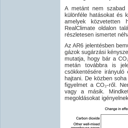
A metánt nem szabad al
különféle hatásokat és k
amelyek közvetetten h
RealClimate oldalon ta
részletesen ismertet néh
Az AR6 jelentésben bem
gázok sugárzási kényszer
mutatja, hogy bár a CO₂
metán továbbra is jel
csökkentésére irányuló 
hajtani. De közben soha
figyelmet a CO₂-ről. N
vagy a másik. Mindket
megoldásokat igényelnek