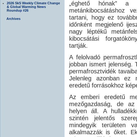
„éghető hónak” a de
2026 SkS Weekly Climate Change
& Global Warming News
metánkibocsátáshoz ve
Roundup #26
tartani, hogy ez továbbr
Archives
időnként megjelenő ije
nagy léptékű metánfels
kibocsátási forgatókö
tartják.
A felolvadó permafrosz
jobban ismert jelenség. 
permafrosztvidék tavaiba
Jelenleg azonban ez m
eredetű forrásokhoz kép
Az emberi eredetű met
mezőgazdaság, de az 
helyen áll. A hulladék
szintén jelentős szere
mindegyik területen 
alkalmazzák is őket. E