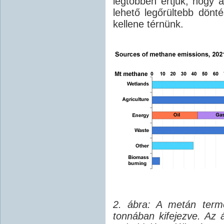
legtöbben értjük, hogy 
lehető legőrültebb dönt
kellene térnünk.
2. ábra: A metán termé
tonnában kifejezve. Az