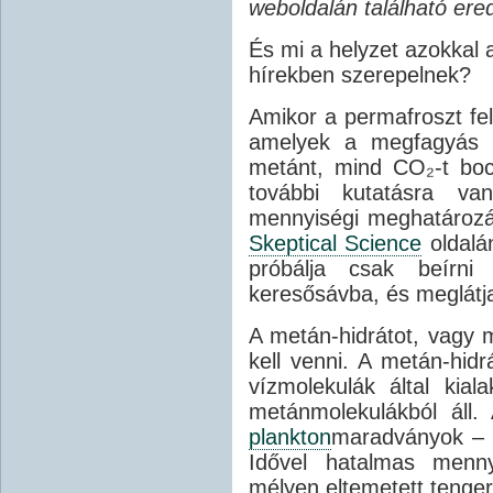
weboldalán található erede
És mi a helyzet azokkal 
hírekben szerepelnek?
Amikor a permafroszt fe
amelyek a megfagyás id
metánt, mind CO₂-t bocs
további kutatásra va
mennyiségi meghatározás
Skeptical Science
oldalá
próbálja csak beírni
keresősávba, és meglátj
A metán-hidrátot, vagy m
kell venni. A metán-hidr
vízmolekulák által kial
metánmolekulákból áll
plankton
maradványok – b
Idővel hatalmas menny
mélyen eltemetett tenger