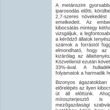
A metánszint gyorsabb
iparosodás előtti, körülb
2,7-szeres növekedést
emelkedett. Az ember
kibocsátás mintegy kéth
vizsgáljuk, a legfontos
a kérődző állatok tenyés
számok a forrástól függ
elmondható, hogy az 
kizárólag az állattenyé
Közvetlenül ezután követ
33%-ával. A hulladé
folyamatok a harmadik he
Bizonyos ágazatokban 
előrelépés az ilyen kib
út áll előttünk. Aho
mítoszterjesztő i
mezőgazdasági szabv