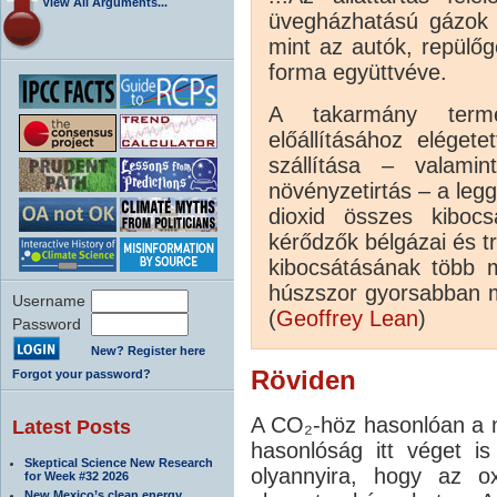
View All Arguments...
üvegházhatású gázok 1
mint az autók, repülő
forma együttvéve.
A takarmány terme
előállításához eléget
szállítása – valami
növényzetirtás – a leg
dioxid összes kiboc
kérődzők bélgázai és t
kibocsátásának több m
húszszor gyorsabban me
Username
(
Geoffrey Lean
)
Password
New? Register here
Röviden
Forgot your password?
A CO₂-höz hasonlóan a m
Latest Posts
hasonlóság itt véget i
Skeptical Science New Research
olyannyira, hogy az ox
for Week #32 2026
New Mexico’s clean energy