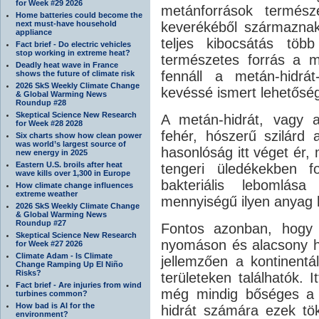
for Week #29 2026
metánforrások termész
Home batteries could become the
next must-have household
keverékéből származnak
appliance
teljes kibocsátás töb
Fact brief - Do electric vehicles
stop working in extreme heat?
természetes forrás a m
Deadly heat wave in France
fennáll a metán-hidrát
shows the future of climate risk
2026 SkS Weekly Climate Change
kevéssé ismert lehetőség
& Global Warming News
Roundup #28
Skeptical Science New Research
A metán-hidrát, vagy a
for Week #28 2028
fehér, hószerű szilárd
Six charts show how clean power
was world’s largest source of
hasonlóság itt véget ér,
new energy in 2025
Eastern U.S. broils after heat
tengeri üledékekben f
wave kills over 1,300 in Europe
bakteriális lebomlás
How climate change influences
extreme weather
mennyiségű ilyen anyag 
2026 SkS Weekly Climate Change
& Global Warming News
Roundup #27
Fontos azonban, hogy
Skeptical Science New Research
nyomáson és alacsony hő
for Week #27 2026
Climate Adam - Is Climate
jellemzően a kontinentál
Change Ramping Up El Niño
Risks?
területeken találhatók. 
Fact brief - Are injuries from wind
még mindig bőséges a s
turbines common?
How bad is AI for the
hidrát számára ezek tök
environment?