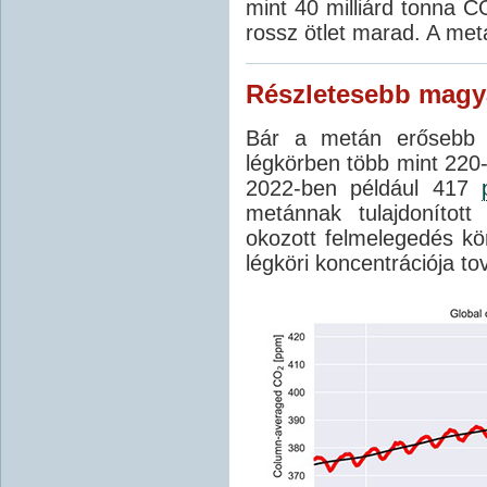
mint 40 milliárd tonna C
rossz ötlet marad. A metá
Részletesebb magy
Bár a metán erősebb 
légkörben több mint 220-
2022-ben például 417
metánnak tulajdonítot
okozott felmelegedés kö
légköri koncentrációja to