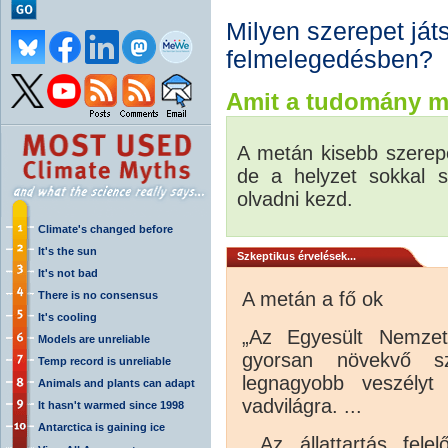
Milyen szerepet ját
felmelegedésben?
Amit a tudomány m
A metán kisebb szerepe
de a helyzet sokkal s
olvadni kezd.
Climate's changed before
It's the sun
Szkeptikus érvelések...
It's not bad
A metán a fő ok
There is no consensus
It's cooling
„Az Egyesült Nemzete
Models are unreliable
gyorsan növekvő sza
Temp record is unreliable
legnagyobb veszélyt
Animals and plants can adapt
vadvilágra. ...
It hasn't warmed since 1998
Antarctica is gaining ice
...Az állattartás fel