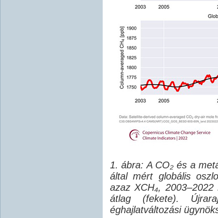
1. ábra: A CO₂ és a me
által mért globális osz
azaz XCH₄, 2003–2022 kö
átlag (fekete). Újra
éghajlatváltozási ügynöks