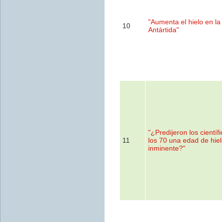
"Aumenta el hielo en la
10
Antártida"
"¿Predijeron los científ
11
los 70 una edad de hie
inminente?"