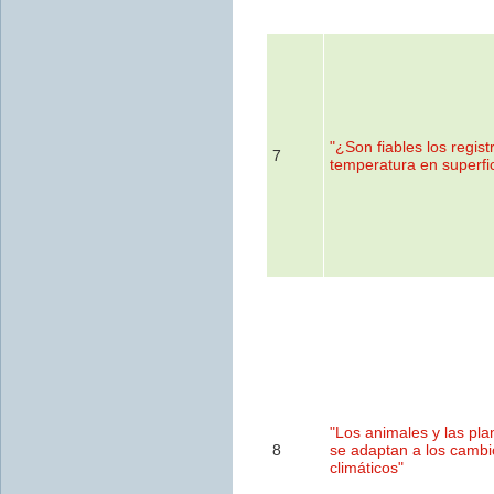
"¿Son fiables los regist
7
temperatura en superfi
"Los animales y las pla
8
se adaptan a los cambi
climáticos"