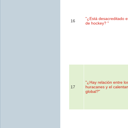
"¿Está desacreditado e
16
de hockey? "
"¿Hay relación entre lo
17
huracanes y el calenta
global?"