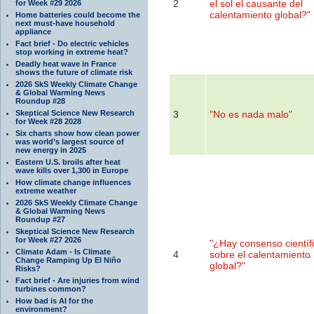
2
el sol el causante del
for Week #29 2026
calentamiento global?"
Home batteries could become the
next must-have household
appliance
Fact brief - Do electric vehicles
stop working in extreme heat?
Deadly heat wave in France
shows the future of climate risk
2026 SkS Weekly Climate Change
& Global Warming News
Roundup #28
Skeptical Science New Research
3
"No es nada malo"
for Week #28 2028
Six charts show how clean power
was world’s largest source of
new energy in 2025
Eastern U.S. broils after heat
wave kills over 1,300 in Europe
How climate change influences
extreme weather
2026 SkS Weekly Climate Change
& Global Warming News
Roundup #27
Skeptical Science New Research
for Week #27 2026
"¿Hay consenso científ
Climate Adam - Is Climate
4
sobre el calentamiento
Change Ramping Up El Niño
global?"
Risks?
Fact brief - Are injuries from wind
turbines common?
How bad is AI for the
environment?