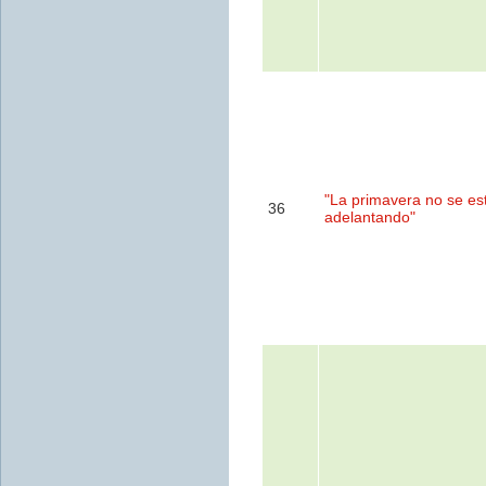
"La primavera no se es
36
adelantando"