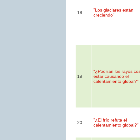
"Los glaciares están
18
creciendo"
"¿Podrían los rayos có
19
estar causando el
calentamiento global?"
"¿El frío refuta el
20
calentamiento global?"