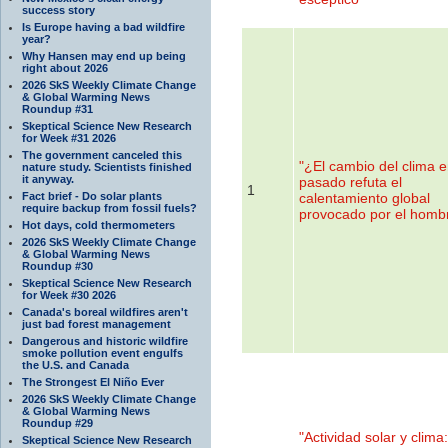
success story
Is Europe having a bad wildfire
year?
Why Hansen may end up being
right about 2026
2026 SkS Weekly Climate Change
& Global Warming News
Roundup #31
Skeptical Science New Research
for Week #31 2026
The government canceled this
"¿El cambio del clima e
nature study. Scientists finished
it anyway.
pasado refuta el
1
Fact brief - Do solar plants
calentamiento global
require backup from fossil fuels?
provocado por el homb
Hot days, cold thermometers
2026 SkS Weekly Climate Change
& Global Warming News
Roundup #30
Skeptical Science New Research
for Week #30 2026
Canada's boreal wildfires aren't
just bad forest management
Dangerous and historic wildfire
smoke pollution event engulfs
the U.S. and Canada
The Strongest El Niño Ever
2026 SkS Weekly Climate Change
& Global Warming News
Roundup #29
"Actividad solar y clima
Skeptical Science New Research