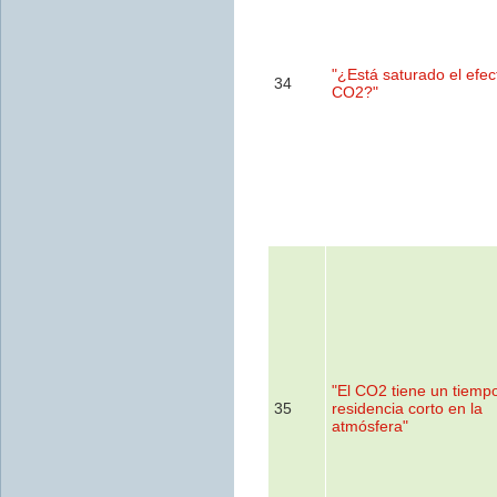
"¿Está saturado el efec
34
CO2?"
"El CO2 tiene un tiemp
35
residencia corto en la
atmósfera"