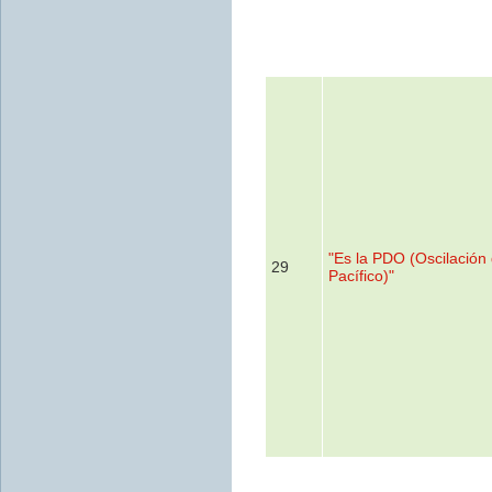
"Es la PDO (Oscilación 
29
Pacífico)"