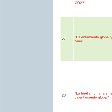
CO2?"
"Calentamiento global y
27
Niño"
"La huella humana en e
28
calentamiento global"