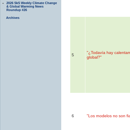
2026 SkS Weekly Climate Change
& Global Warming News
Roundup #26
Archives
"¿Todavía hay calenta
5
global?"
6
"Los modelos no son fi