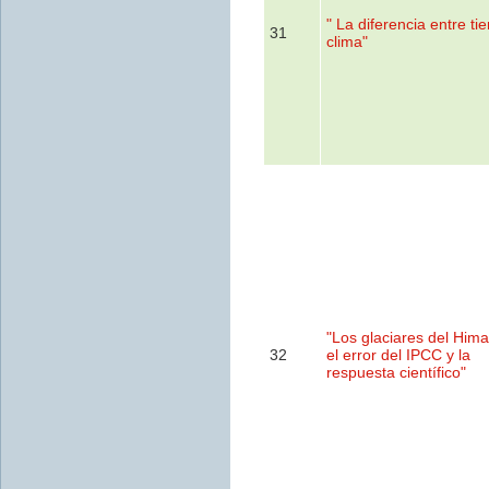
" La diferencia entre ti
31
clima"
"Los glaciares del Hima
32
el error del IPCC y la
respuesta científico"