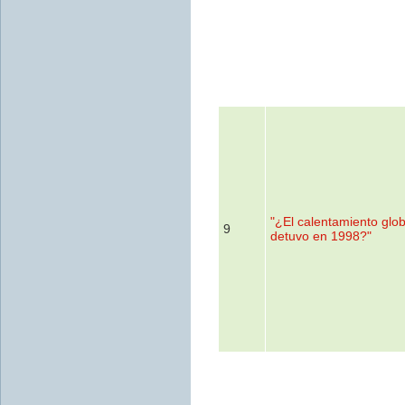
"¿El calentamiento glob
9
detuvo en 1998?"