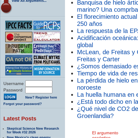
View All Arguments...
Banquisa de hielo árti
marino? Una comprbac
El florecimiento actua
250 años
La respuesta de la EP
Acidificación oceánic
global
McLean, de Freitas y 
Freitas y Carter
¿Somos demasiado es
Tiempo de vida de res
La pérdida de hielo e
Username
noroeste
Password
La huella humana en e
New? Register here
¿Está todo dicho en la
Forgot your password?
¿Qué nivel de CO2 des
Groenlandia?
Latest Posts
Skeptical Science New Research
for Week #32 2026
El argumento
escéptico
New Mexico’s clean energy