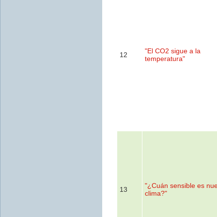
"El CO2 sigue a la
12
temperatura"
"¿Cuán sensible es nue
13
clima?"