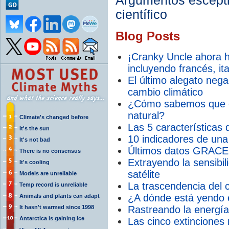
Argumentos escépti
científico
Blog Posts
¡Cranky Uncle ahora h
incluyendo francés, it
El último alegato nega
cambio climático
¿Cómo sabemos que el
natural?
Climate's changed before
Las 5 características 
It's the sun
10 indicadores de una
It's not bad
Últimos datos GRACE
There is no consensus
Extrayendo la sensibil
It's cooling
satélite
Models are unreliable
La trascendencia del 
Temp record is unreliable
¿A dónde está yendo e
Animals and plants can adapt
It hasn't warmed since 1998
Rastreando la energía
Antarctica is gaining ice
Las cinco extinciones 