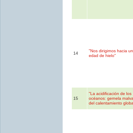
"Nos dirigimos hacia u
14
edad de hielo"
"La acidificación de los
15
océanos: gemela malv
del calentamiento globa