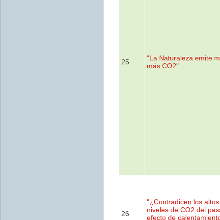
"La Naturaleza emite 
25
más CO2"
"¿Contradicen los altos
niveles de CO2 del pas
26
efecto de calentamient