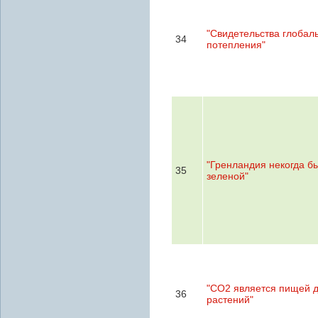
"Свидетельства глобал
34
потепления"
"Гренландия некогда б
35
зеленой"
"CO2 является пищей 
36
растений"