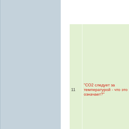
"СО2 следует за
11
температурой - что это
означает?"