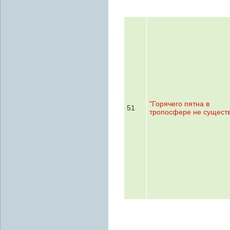
"Горячего пятна в
51
тропосфере не существ