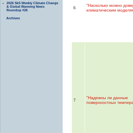
2026 SkS Weekly Climate Change
"Насколько можно дове
& Global Warming News
6
климатическим моделя
Roundup #26
Archives
"Надежны ли данные
7
поверхностных темпера