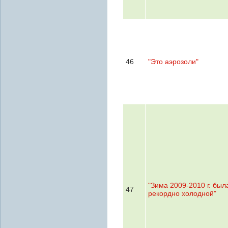
46
"Это аэрозоли"
"Зима 2009-2010 г. был
47
рекордно холодной"