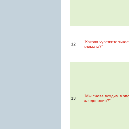
"Какова чувствительнос
12
климата?"
"Мы снова входим в эп
13
оледенения?"