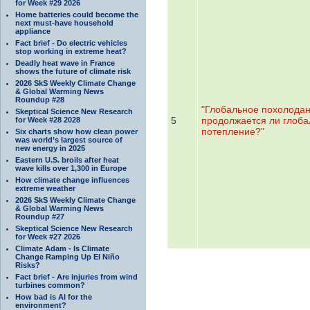
for Week #29 2026
Home batteries could become the
next must-have household
appliance
Fact brief - Do electric vehicles
stop working in extreme heat?
Deadly heat wave in France
shows the future of climate risk
2026 SkS Weekly Climate Change
& Global Warming News
Roundup #28
"Глобальное похолодан
Skeptical Science New Research
5
продолжается ли глоба
for Week #28 2028
потепление?"
Six charts show how clean power
was world’s largest source of
new energy in 2025
Eastern U.S. broils after heat
wave kills over 1,300 in Europe
How climate change influences
extreme weather
2026 SkS Weekly Climate Change
& Global Warming News
Roundup #27
Skeptical Science New Research
for Week #27 2026
Climate Adam - Is Climate
Change Ramping Up El Niño
Risks?
Fact brief - Are injuries from wind
turbines common?
How bad is AI for the
environment?