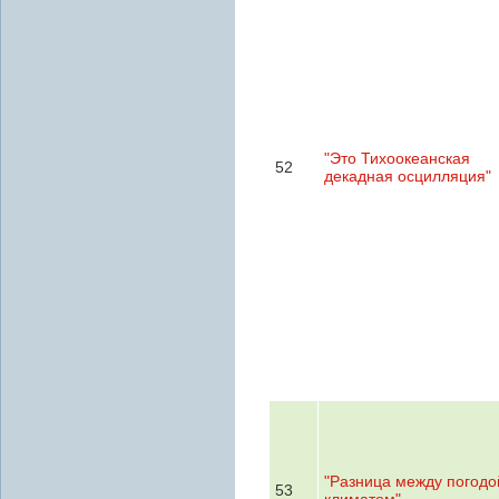
"Это Тихоокеанская
52
декадная осцилляция"
"Разница между погодо
53
климатом"