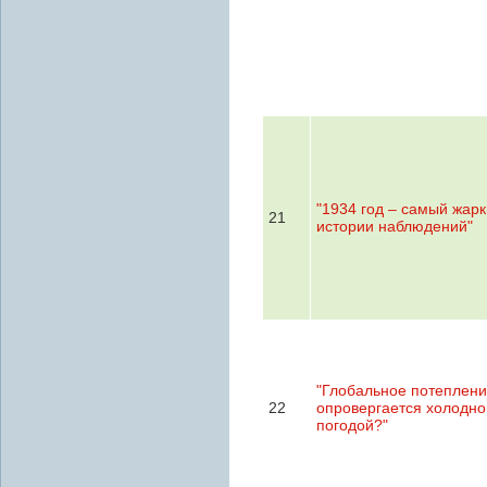
"1934 год – самый жарк
21
истории наблюдений"
"Глобальное потеплен
22
опровергается холодно
погодой?"