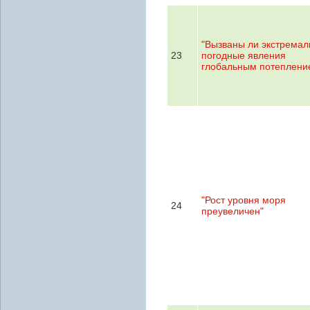
"Вызваны ли экстрема
23
погодные явления
глобальным потеплени
"Рост уровня моря
24
преувеличен"