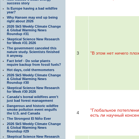
success story
Is Europe having a bad wildfire
year?
Why Hansen may end up being
right about 2026
2026 SkS Weekly Climate Change
& Global Warming News
Roundup #31
Skeptical Science New Research
for Week #31 2026
The government canceled this
nature study. Scientists finished
3
"В этом нет ничего плох
it anyway.
Fact brief - Do solar plants
require backup from fossil fuels?
Hot days, cold thermometers
2026 SkS Weekly Climate Change
& Global Warming News
Roundup #30
Skeptical Science New Research
for Week #30 2026
Canada's boreal wildfires aren't
just bad forest management
Dangerous and historic wildfire
smoke pollution event engulfs
"Глобальное потеплени
4
the U.S. and Canada
есть ли научный консен
The Strongest El Niño Ever
2026 SkS Weekly Climate Change
& Global Warming News
Roundup #29
Skeptical Science New Research