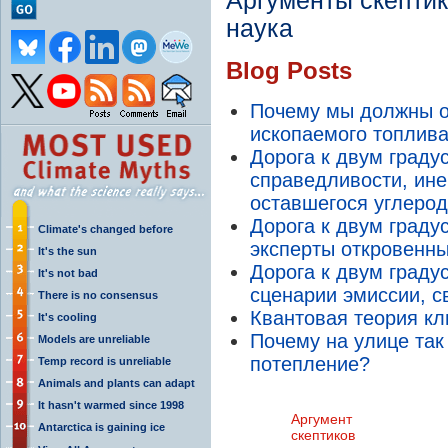
Аргументы скептик
наука
Blog Posts
Почему мы должны о
ископаемого топлив
Дорога к двум градус
справедливости, ине
оставшегося углеро
Дорога к двум градус
Climate's changed before
эксперты откровенн
It's the sun
Дорога к двум граду
It's not bad
сценарии эмиссии, с
There is no consensus
Квантовая теория кл
It's cooling
Почему на улице так
Models are unreliable
потепление?
Temp record is unreliable
Animals and plants can adapt
It hasn't warmed since 1998
Аргумент
Antarctica is gaining ice
скептиков