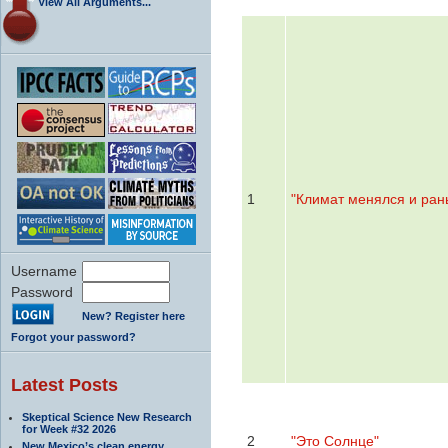
View All Arguments...
1
"Климат менялся и ран
Username
Password
New? Register here
Forgot your password?
Latest Posts
Skeptical Science New Research
for Week #32 2026
2
"Это Солнце"
New Mexico’s clean energy