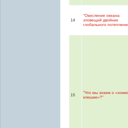
"Окисление океана:
14
зловещий двойник
глобального потеплени
"Что мы знаем о «хокк
15
клюшке»?"