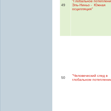
"Глобальное потеплен
49
Эль-Ниньо - Южная
осцилляция"
"Человеческий след в
50
глобальном потеплени