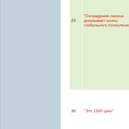
"Охлаждение океана
29
доказывает конец
глобального потеплени
30
"Это 1500 цикл"