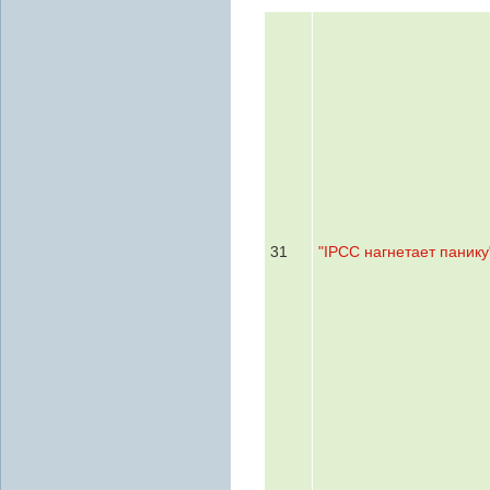
31
"IPCC нагнетает панику