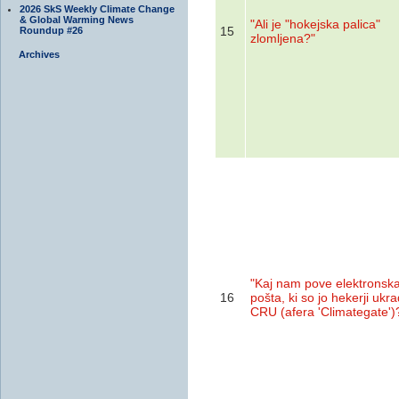
2026 SkS Weekly Climate Change
& Global Warming News
"Ali je "hokejska palica"
15
Roundup #26
zlomljena?"
Archives
"Kaj nam pove elektronsk
16
pošta, ki so jo hekerji ukrad
CRU (afera 'Climategate')