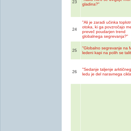
23
gladina?"
"Ali je zaradi učinka toplo
otoka, ki ga povzročajo m
24
preveč poudarjen trend
globalnega segrevanja?"
"Globalno segrevanje na 
25
ledeni kapi na polih se tali
"Sedanje taljenje arktične
26
ledu je del naravnega cikl