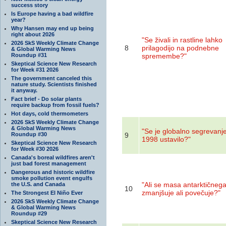
success story
Is Europe having a bad wildfire
year?
Why Hansen may end up being
right about 2026
"Se živali in rastline lahko
2026 SkS Weekly Climate Change
8
prilagodijo na podnebne
& Global Warming News
Roundup #31
spremembe?"
Skeptical Science New Research
for Week #31 2026
The government canceled this
nature study. Scientists finished
it anyway.
Fact brief - Do solar plants
require backup from fossil fuels?
Hot days, cold thermometers
2026 SkS Weekly Climate Change
& Global Warming News
"Se je globalno segrevanje
Roundup #30
9
1998 ustavilo?"
Skeptical Science New Research
for Week #30 2026
Canada's boreal wildfires aren't
just bad forest management
Dangerous and historic wildfire
smoke pollution event engulfs
"Ali se masa antarktičnega
the U.S. and Canada
10
zmanjšuje ali povečuje?"
The Strongest El Niño Ever
2026 SkS Weekly Climate Change
& Global Warming News
Roundup #29
Skeptical Science New Research