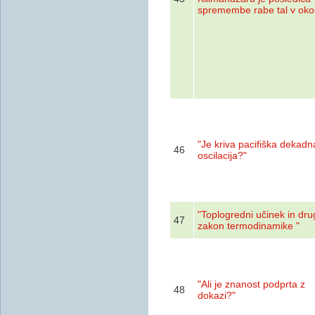
spremembe rabe tal v okol
"Je kriva pacifiška dekadn
46
oscilacija?"
"Toplogredni učinek in dru
47
zakon termodinamike "
"Ali je znanost podprta z
48
dokazi? "