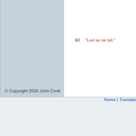
60
"Led se ne tali."
© Copyright 2026 John Cook
Home
|
Translat