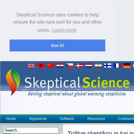
Skeptical Science uses cookies to help
ensure the site runs well for you and other
users.
Learn more
Got it!
Home
Arguments
Software
Resources
Comment
Trditve skeptikov in kaj 