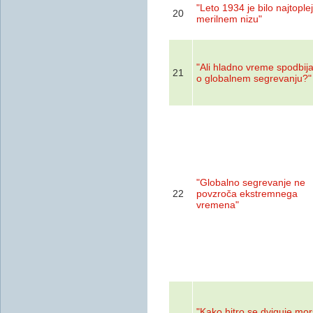
"Leto 1934 je bilo najtople
20
merilnem nizu"
"Ali hladno vreme spodbija
21
o globalnem segrevanju?"
"Globalno segrevanje ne
22
povzroča ekstremnega
vremena"
"Kako hitro se dviguje mo