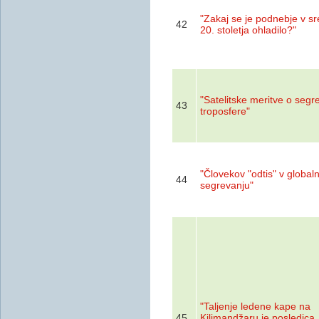
"Zakaj se je podnebje v sr
42
20. stoletja ohladilo?"
"Satelitske meritve o segr
43
troposfere"
"Človekov "odtis" v globa
44
segrevanju"
"Taljenje ledene kape na
45
Kilimandžaru je posledica