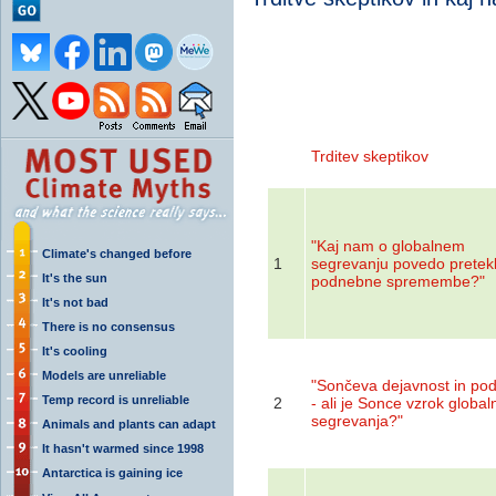
Trditev skeptikov
"Kaj nam o globalnem
Climate's changed before
1
segrevanju povedo pretek
It's the sun
podnebne spremembe?"
It's not bad
There is no consensus
It's cooling
Models are unreliable
"Sončeva dejavnost in po
Temp record is unreliable
2
- ali je Sonce vzrok globa
segrevanja?"
Animals and plants can adapt
It hasn't warmed since 1998
Antarctica is gaining ice