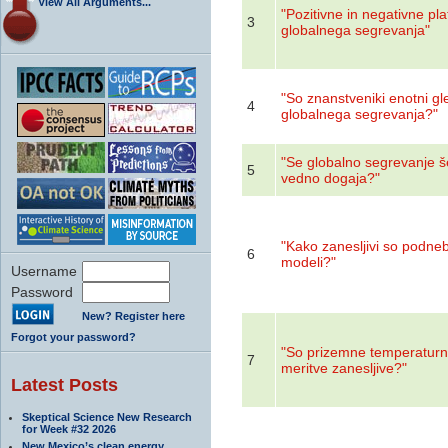
View All Arguments...
"Pozitivne in negativne pla
3
globalnega segrevanja"
"So znanstveniki enotni gl
4
globalnega segrevanja?"
"Se globalno segrevanje š
5
vedno dogaja?"
"Kako zanesljivi so podne
6
modeli?"
Username
Password
New? Register here
Forgot your password?
"So prizemne temperatur
7
meritve zanesljive?"
Latest Posts
Skeptical Science New Research
for Week #32 2026
New Mexico’s clean energy