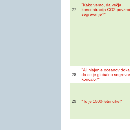
"Kako vemo, da večja
27
koncentracija CO2 povzro
segrevanje?"
"Ali hlajenje oceanov doka
28
da se je globalno segreva
končalo?"
29
"To je 1500-letni cikel"