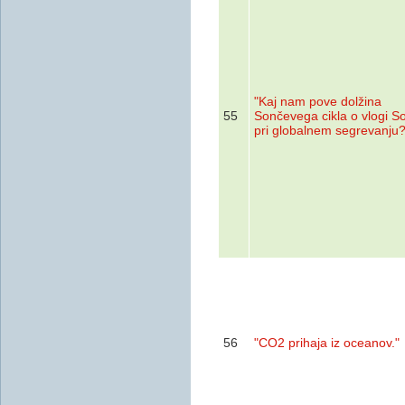
"Kaj nam pove dolžina
55
Sončevega cikla o vlogi S
pri globalnem segrevanju?
56
"CO2 prihaja iz oceanov."