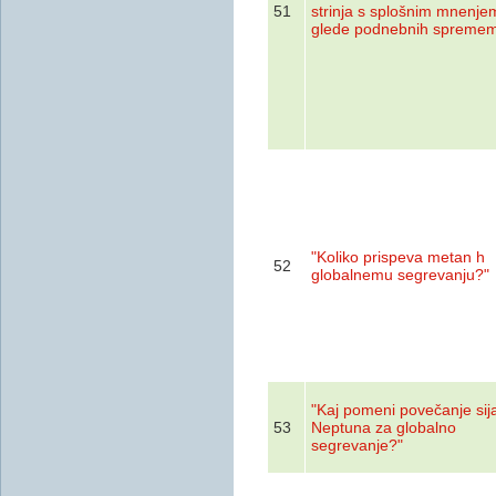
51
strinja s splošnim mnenje
glede podnebnih spreme
"Koliko prispeva metan h
52
globalnemu segrevanju?"
"Kaj pomeni povečanje sij
53
Neptuna za globalno
segrevanje?"