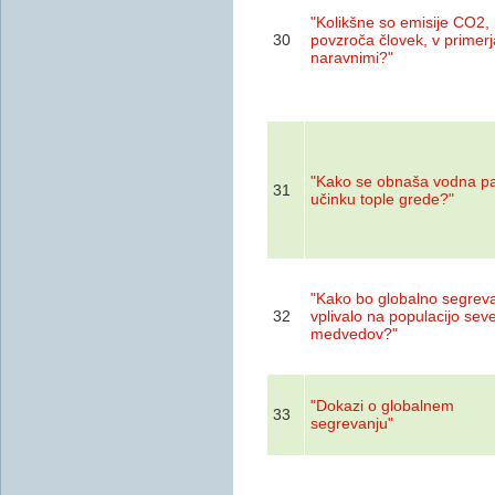
"Kolikšne so emisije CO2, k
30
povzroča človek, v primerj
naravnimi?"
"Kako se obnaša vodna pa
31
učinku tople grede?"
"Kako bo globalno segrev
32
vplivalo na populacijo sev
medvedov?"
"Dokazi o globalnem
33
segrevanju"