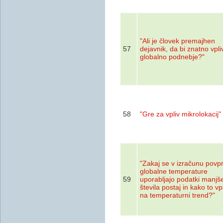
"Ali je človek premajhen
57
dejavnik, da bi znatno vpli
globalno podnebje?"
58
"Gre za vpliv mikrolokacij"
"Zakaj se v izračunu povp
globalne temperature
59
uporabljajo podatki manjš
števila postaj in kako to vp
na temperaturni trend?"