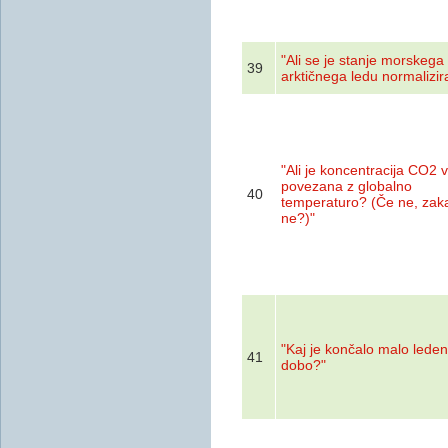
"Ali se je stanje morskega
39
arktičnega ledu normalizir
"Ali je koncentracija CO2 
povezana z globalno
40
temperaturo? (Če ne, zak
ne?)"
"Kaj je končalo malo lede
41
dobo?"