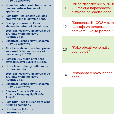
for Week #29 2026
"Ali so znanstveniki v 70. l
Home batteries could become the
11
20. stoletja napovedovali
next must-have household
appliance
bližajočo se ledeno dobo?
Fact brief - Do electric vehicles
stop working in extreme heat?
"Koncentracija CO2 v ozra
Deadly heat wave in France
shows the future of climate risk
12
zaostaja za temperaturni
potekom – kaj to pomeni?
2026 SkS Weekly Climate Change
& Global Warming News
Roundup #28
Skeptical Science New Research
for Week #28 2028
"Kako občutljivo je naše
Six charts show how clean power
13
podnebje?"
was world’s largest source of
new energy in 2025
Eastern U.S. broils after heat
wave kills over 1,300 in Europe
How climate change influences
extreme weather
"Vstopamo v novo ledeno
2026 SkS Weekly Climate Change
14
dobo?"
& Global Warming News
Roundup #27
Skeptical Science New Research
for Week #27 2026
Climate Adam - Is Climate
Change Ramping Up El Niño
Risks?
Fact brief - Are injuries from wind
turbines common?
How bad is AI for the
environment?