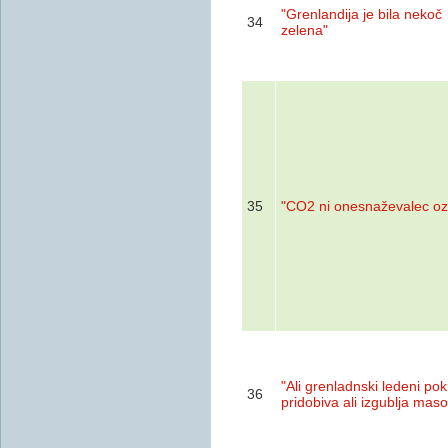
"Grenlandija je bila nekoč
34
zelena"
35
"CO2 ni onesnaževalec oz
"Ali grenladnski ledeni po
36
pridobiva ali izgublja mas