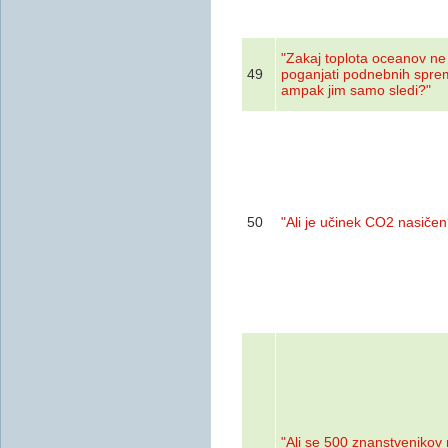
"Zakaj toplota oceanov n
49
poganjati podnebnih spr
ampak jim samo sledi?"
50
"Ali je učinek CO2 nasičen
"Ali se 500 znanstvenikov