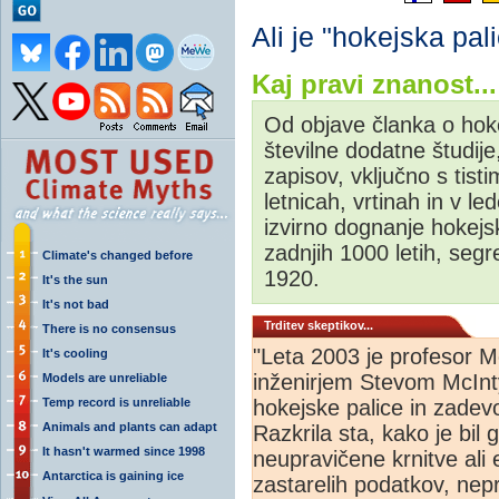
Ali je "hokejska pal
Kaj pravi znanost...
Od objave članka o hokej
številne dodatne študije,
zapisov, vključno s tist
letnicah, vrtinah in v l
izvirno dognanje hokejske
zadnjih 1000 letih, segre
Climate's changed before
1920.
It's the sun
It's not bad
Trditev skeptikov...
There is no consensus
"Leta 2003 je profesor M
It's cooling
inženirjem Stevom McInty
Models are unreliable
Temp record is unreliable
hokejske palice in zadevo
Animals and plants can adapt
Razkrila sta, kako je bil 
It hasn't warmed since 1998
neupravičene krnitve ali 
Antarctica is gaining ice
zastarelih podatkov, nepr