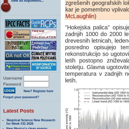
View All Arguments...
zgrešenih geografskih loka
kar je pomembno vplivalo
McLaughlin
)
"Hokejska palica" opisuj
zadnjih 1000 do 2000 le
drevesnih letnicah, lede
posredno opisujejo te
rekonstrukcijo so ugotov
letih postopno zniževa
stoletju. Glavna ugotovite
temperatura v zadnjih ne
Username
letih.
Password
New? Register here
Forgot your password?
Latest Posts
Skeptical Science New Research
for Week #32 2026
New Mexico’s clean energy