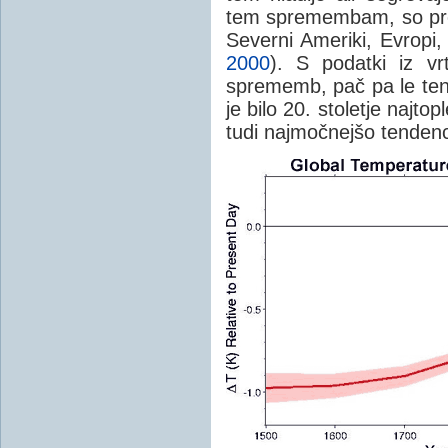
tem spremembam, so preg
Severni Ameriki, Evropi, J
2000
). S podatki iz vr
sprememb, pač pa le tend
je bilo 20. stoletje najtop
tudi najmočnejšo tendenc