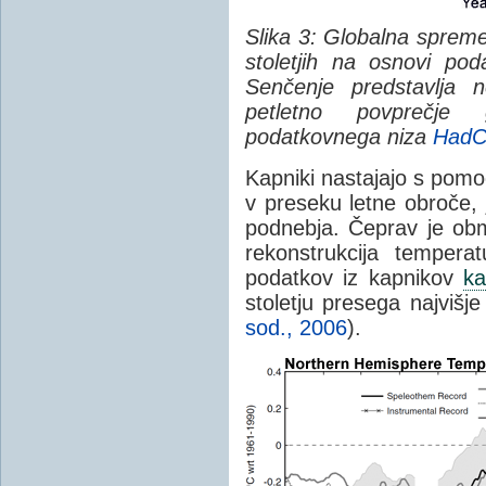
Slika 3: Globalna sprem
stoletjih na osnovi poda
Senčenje predstavlja n
petletno povprečje 
podatkovnega niza
Had
Kapniki nastajajo s pom
v preseku letne obroče,
podnebja. Čeprav je obmo
rekonstrukcija tempera
podatkov iz kapnikov
ka
stoletju presega najvišje
sod., 2006
).