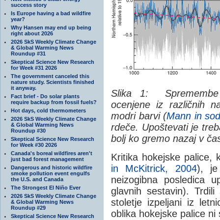
success story
Is Europe having a bad wildfire
year?
Why Hansen may end up being
right about 2026
2026 SkS Weekly Climate Change
& Global Warming News
Roundup #31
Skeptical Science New Research
for Week #31 2026
The government canceled this
nature study. Scientists finished
it anyway.
Slika 1: Spremembe t
Fact brief - Do solar plants
require backup from fossil fuels?
ocenjene iz različnih 
Hot days, cold thermometers
modri barvi (
Mann in sod
2026 SkS Weekly Climate Change
& Global Warming News
rdeče. Upoštevati je tre
Roundup #30
bolj ko gremo nazaj v čas
Skeptical Science New Research
for Week #30 2026
Canada's boreal wildfires aren't
Kritika hokejske palice, k
just bad forest management
in McKitrick, 2004
), je
Dangerous and historic wildfire
smoke pollution event engulfs
neizogibna posledica up
the U.S. and Canada
The Strongest El Niño Ever
glavnih sestavin). Trdil
2026 SkS Weekly Climate Change
stoletje izpeljani iz le
& Global Warming News
Roundup #29
oblika hokejske palice ni 
Skeptical Science New Research