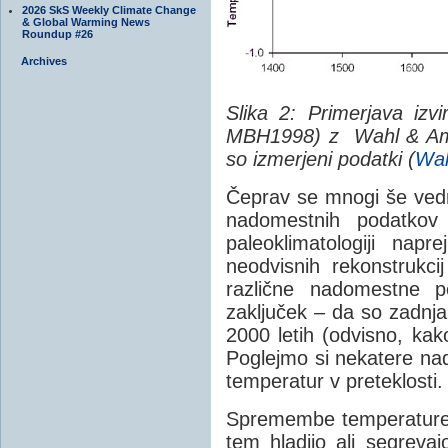
2026 SkS Weekly Climate Change
& Global Warming News
Roundup #26
Archives
Slika 2: Primerjava izv
MBH1998) z Wahl & Amm
so izmerjeni podatki (
Wah
Čeprav se mnogi še ved
nadomestnih podatkov
paleoklimatologiji nap
neodvisnih rekonstrukcij
različne nadomestne 
zaključek – da so zadnja
2000 letih (odvisno, kak
Poglejmo si nekatere na
temperatur v preteklosti.
Spremembe temperature n
tem hladijo ali segreva