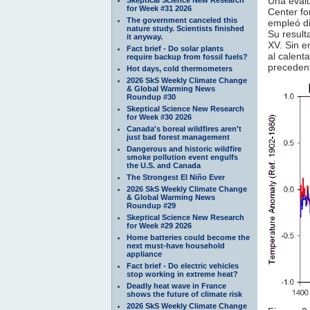
Una evalu
for Week #31 2026
Center fo
The government canceled this
empleó di
nature study. Scientists finished
Su result
it anyway.
XV. Sin e
Fact brief - Do solar plants
al calent
require backup from fossil fuels?
precedent
Hot days, cold thermometers
2026 SkS Weekly Climate Change
& Global Warming News
Roundup #30
Skeptical Science New Research
for Week #30 2026
Canada's boreal wildfires aren't
just bad forest management
Dangerous and historic wildfire
smoke pollution event engulfs
the U.S. and Canada
The Strongest El Niño Ever
2026 SkS Weekly Climate Change
& Global Warming News
Roundup #29
Skeptical Science New Research
for Week #29 2026
Home batteries could become the
next must-have household
appliance
Fact brief - Do electric vehicles
stop working in extreme heat?
Deadly heat wave in France
shows the future of climate risk
2026 SkS Weekly Climate Change