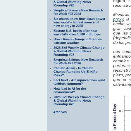
Figura 2
& Global Warming News
reconstru
Roundup #28
Skeptical Science New Research
for Week #28 2028
Mientras
proxy
, l
Six charts show how clean power
was world’s largest source of
hecho va
new energy in 2025
gran vari
Eastern U.S. broils after heat
que las 
wave kills over 1,300 in Europe
(dependie
How climate change influences
de los pr
extreme weather
2026 SkS Weekly Climate Change
Los camb
& Global Warming News
Roundup #27
enfriand
Skeptical Science New Research
cambios
for Week #27 2026
perforac
Climate Adam - Is Climate
reconstru
Change Ramping Up El Niño
plazo, pr
Risks?
que el s
Fact brief - Are injuries from wind
turbines common?
calentam
How bad is AI for the
environment?
2026 SkS Weekly Climate Change
& Global Warming News
Roundup #26
Archives