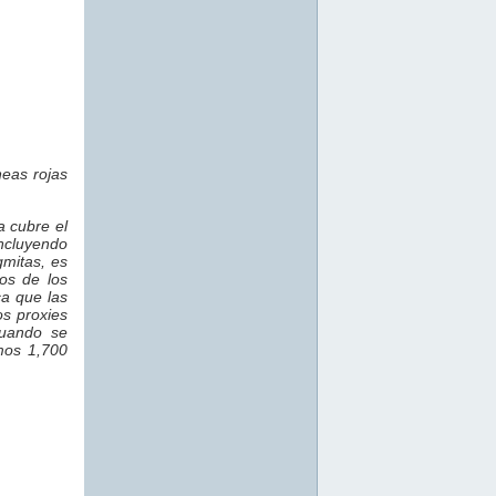
neas rojas
a cubre el
incluyendo
gmitas, es
los de los
ca que las
s proxies
Cuando se
imos 1,700