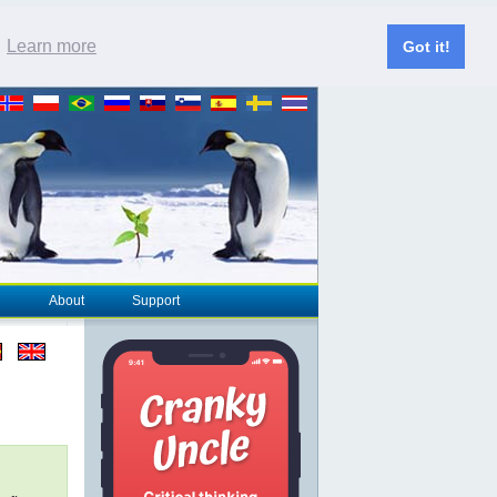
.
Learn more
Got it!
About
Support