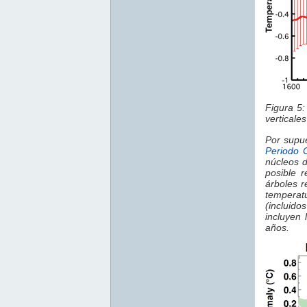
Figura 5:
verticales
Por supue
Periodo 
núcleos d
posible r
árboles r
temperat
(incluid
incluyen 
años.