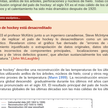
mitas, anillos de los arboles, perforaciones y núcleos de hielo. Todas c
lusión original del palo de hockey: el siglo XX es el más cálido de los ú
os y el calentamiento ha sido más dramático después de 1920.
nto escéptico...
o de hockey está desacreditado
3 el profesor McKitric junto a un ingeniero canadiense, Steve McIntyr
o de replicar el palo de hockey lo desacreditaron como un sin
stico. Revelaron cómo el gráfico fue derivado de "errores de c
miento injustificado o extrapolación de datos originales, datos obs
os incorrectos de componentes principales, localizaciones geog
as y de ‘otros defectos graves’, que afectan sustancialmente los val
tura." (
John McLaughlin
)
de hockey” describe una reconstrucción de las temperaturas de los úl
os utilizando anillos de los árboles, núcleos de hielo, coral y otros reg
mo proxies de la temperatura (
Mann 1999
). La reconstrucción encon
ura global descendió gradualmente durante los últimos mil años ca
o pronunciado en el siglo XX. El resultado principal del palo de hoc
raturas globales de las últimas décadas son las más cálidas de los úl