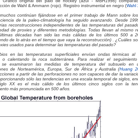
: Gráfico original del palo de hockey (azul - MBH1998) compara
cción de Wahl & Ammann (rojo). Registro instrumental en negro (
Wahl
 muchos continúan fijándose en el primer trabajo de Mann sobre los 
a ciencia de la paleo-climatología ha seguido avanzando. Desde 199
rias reconstrucciones independientes de las temperaturas del pasad
edad de proxies y diferentes metodologías. Todas llevan al mismo r
últimas décadas han sido las más cálidas de los últimos 500 a 
ndo de lo atrás en el tiempo que vaya la reconstrucción) . ¿Cuáles s
oxies usados para determinar las temperaturas del pasado?
ios en las temperaturas superficiales envían ondas térmicas al 
o o calentando la roca subterránea. Para realizar el seguimient
, se examinaron las medidas de temperatura del subsuelo en 
iones de Norteamérica, Europa, Sur de África y Australia (
Huang 2
cciones a partir de las perforaciones no son capaces de dar la variaci
oporcionando sólo las tendencias en una escala temporal de siglos, e
iglo XX es el más cálido de los últimos cinco siglos con la ten
iento más pronunciada en 500 años.