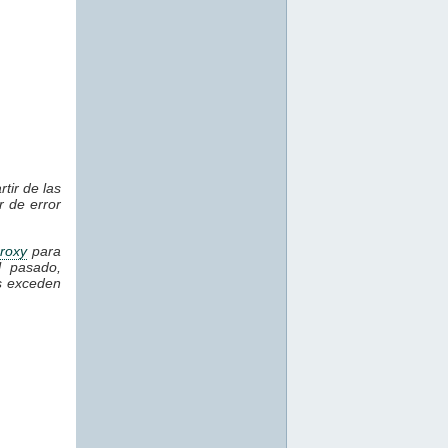
tir de las
 de error
roxy
para
l pasado,
s exceden