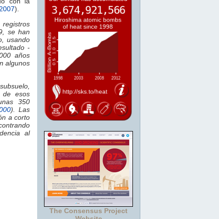
do con la
 2007
).
registros
9, se han
o, usando
esultado -
2000 años
on algunos
subsuelo,
o de esos
unas 350
000
). Las
ón a corto
ncontrando
dencia al
The Consensus Project
Website