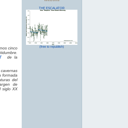
THE ESCALATOR
(free to republish)
tmos cinco
rtidumbre.
T
de la
s cavernas
a formada
turas del
margen de
l siglo XX