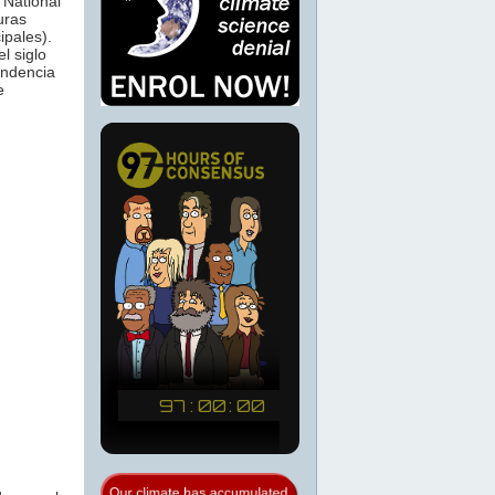
 National
uras
ipales).
l siglo
endencia
e