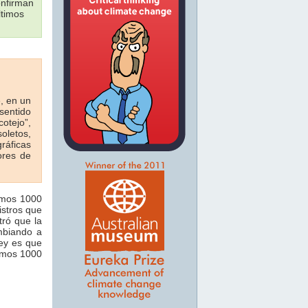
onfirman
ltimos
e, en un
sentido
otejo”,
oletos,
ráficas
ores de
timos 1000
istros que
tró que la
mbiando a
key es que
timos 1000