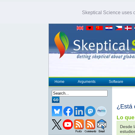
Skeptical Science uses co
Home
Arguments
Software
¿Está 
Lo que 
Desde l
estudio