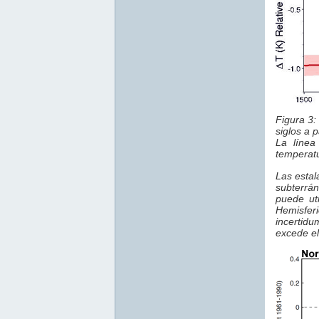
Figura 3:
siglos a 
La líne
temperatu
Las estal
subterrá
puede ut
Hemisfer
incertidu
excede el