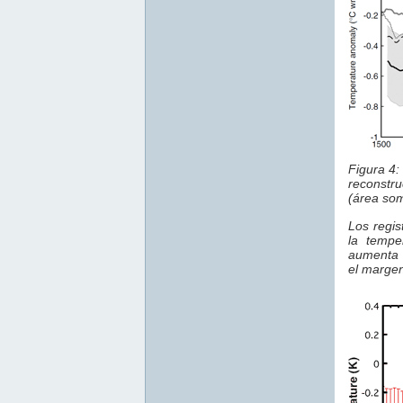
Figura 4:
reconstr
(área so
Los regis
la tempe
aumenta 
el margen