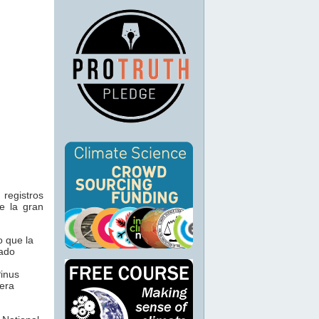
registros
se la gran
o que la
zado
Pinus
era