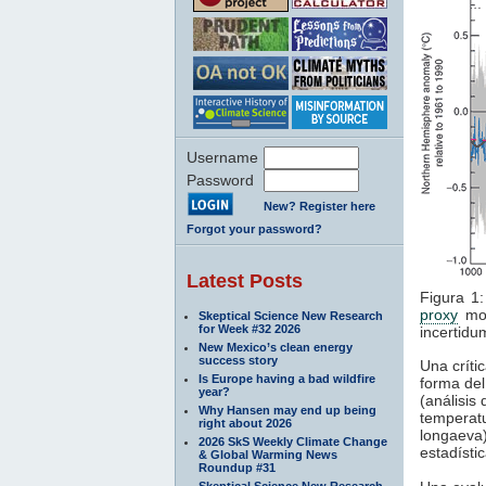
Username
Password
New? Register here
Forgot your password?
Latest Posts
Figura 1
proxy
mos
Skeptical Science New Research
for Week #32 2026
incertidu
New Mexico’s clean energy
success story
Una críti
Is Europe having a bad wildfire
forma del
year?
(análisis
Why Hansen may end up being
temperatu
right about 2026
longaeva
2026 SkS Weekly Climate Change
estadístic
& Global Warming News
Roundup #31
Skeptical Science New Research