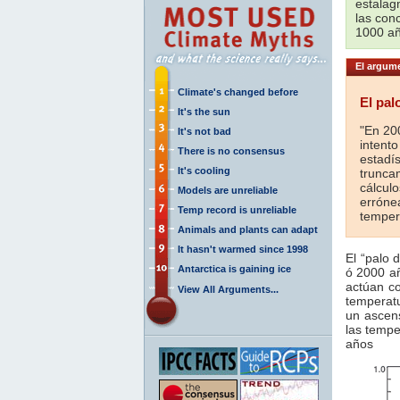
estalag
las conc
1000 añ
El argume
Climate's changed before
El pal
It's the sun
"En 200
It's not bad
intent
There is no consensus
estadí
It's cooling
trunca
cálcul
Models are unreliable
erróne
Temp record is unreliable
tempera
Animals and plants can adapt
It hasn't warmed since 1998
El “palo 
Antarctica is gaining ice
ó 2000 añ
actúan co
View All Arguments...
temperat
un ascens
las tempe
años