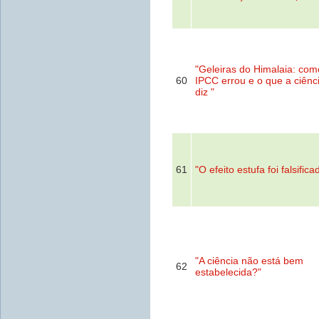
"Geleiras do Himalaia: com
60
IPCC errou e o que a ciênc
diz "
61
"O efeito estufa foi falsifica
"A ciência não está bem
62
estabelecida?"