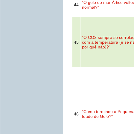
"O gelo do mar Ártico volto
44
normal?"
"O CO2 sempre se correla
45
com a temperatura (e se n
por quê não)?"
"Como terminou a Pequen
46
Idade do Gelo?"