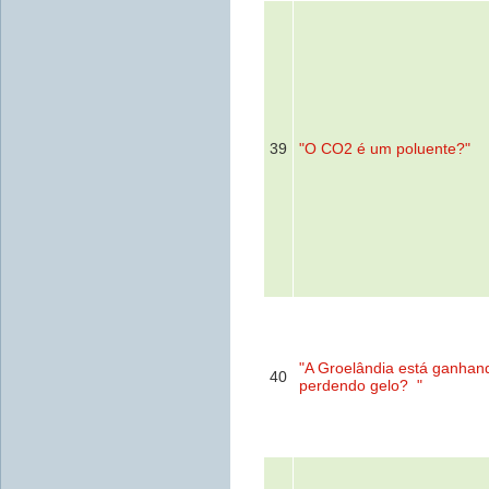
39
"O CO2 é um poluente?"
"A Groelândia está ganhan
40
perdendo gelo? "