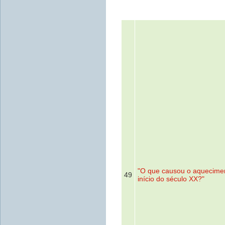
"O que causou o aquecime
49
início do século XX?"