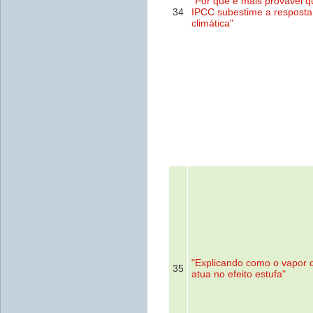
"Por que é mais provável q
34
IPCC subestime a resposta
climática"
"Explicando como o vapor 
35
atua no efeito estufa"