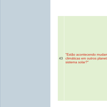
"Estão acontecendo muda
43
climáticas em outros plane
sistema solar?"