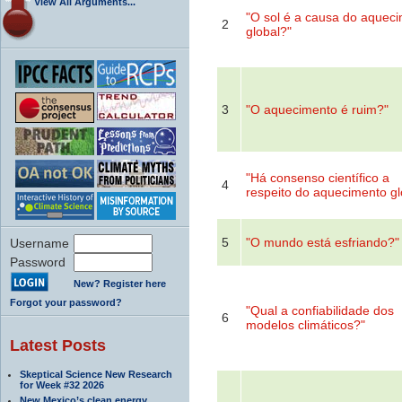
View All Arguments...
"O sol é a causa do aquec
2
global?"
3
"O aquecimento é ruim?"
"Há consenso científico a
4
respeito do aquecimento gl
5
"O mundo está esfriando?"
Username
Password
New? Register here
Forgot your password?
"Qual a confiabilidade dos
6
modelos climáticos?"
Latest Posts
Skeptical Science New Research
for Week #32 2026
New Mexico’s clean energy