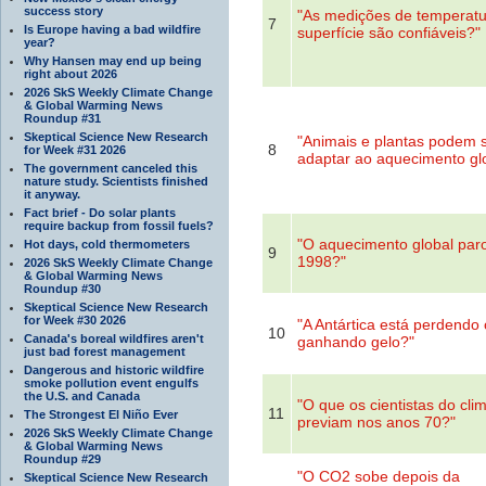
success story
"As medições de temperatu
7
Is Europe having a bad wildfire
superfície são confiáveis?"
year?
Why Hansen may end up being
right about 2026
2026 SkS Weekly Climate Change
& Global Warming News
Roundup #31
Skeptical Science New Research
"Animais e plantas podem 
8
for Week #31 2026
adaptar ao aquecimento gl
The government canceled this
nature study. Scientists finished
it anyway.
Fact brief - Do solar plants
require backup from fossil fuels?
"O aquecimento global pa
Hot days, cold thermometers
9
1998?"
2026 SkS Weekly Climate Change
& Global Warming News
Roundup #30
Skeptical Science New Research
for Week #30 2026
"A Antártica está perdendo
10
Canada's boreal wildfires aren't
ganhando gelo?"
just bad forest management
Dangerous and historic wildfire
smoke pollution event engulfs
the U.S. and Canada
"O que os cientistas do cli
11
The Strongest El Niño Ever
previam nos anos 70?"
2026 SkS Weekly Climate Change
& Global Warming News
Roundup #29
"O CO2 sobe depois da
Skeptical Science New Research