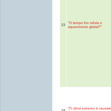
"O tempo frio refuta o
23
aquecimento global?"
"O clima extremo é causad
24