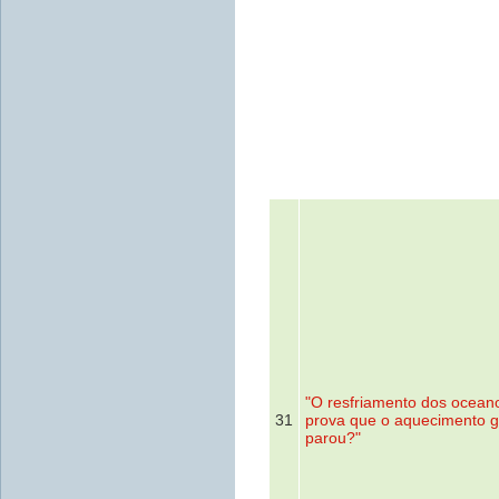
"O resfriamento dos ocean
31
prova que o aquecimento g
parou?"