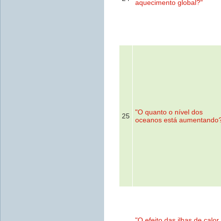
aquecimento global?"
"O quanto o nível dos
25
oceanos está aumentando
"O efeito das ilhas de calor