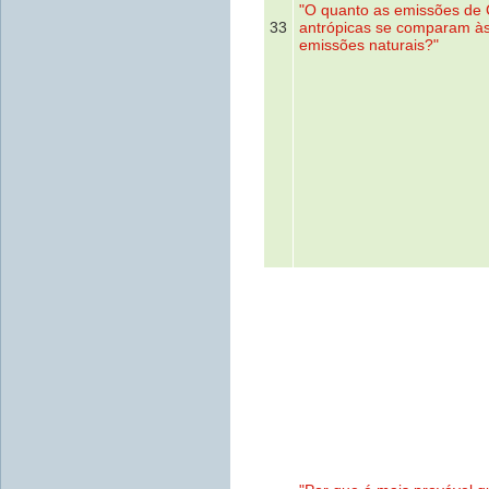
"O quanto as emissões de
33
antrópicas se comparam à
emissões naturais?"