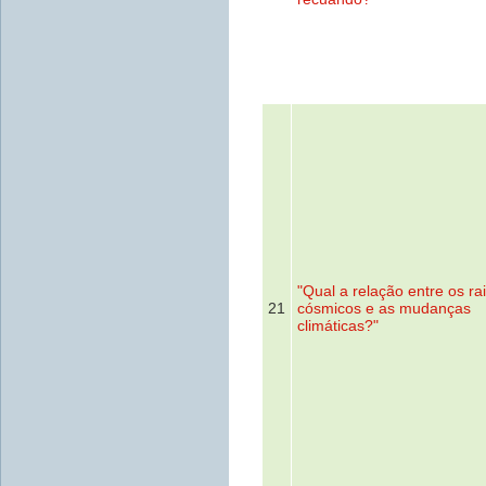
"Qual a relação entre os ra
21
cósmicos e as mudanças
climáticas?"