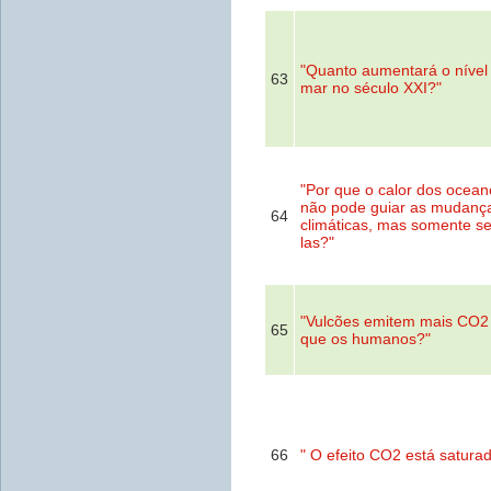
"Quanto aumentará o nível
63
mar no século XXI?"
"Por que o calor dos ocean
não pode guiar as mudanç
64
climáticas, mas somente se
las?"
"Vulcões emitem mais CO2
65
que os humanos?"
66
" O efeito CO2 está satura