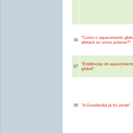
"Como o aquecimento glob
36
afetará os ursos polares?"
"Evidências do aqueciment
37
global"
38
"A Groelândia já foi verde"