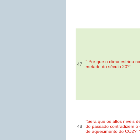
" Por que o clima esfriou n
47
metade do século 20?"
"Será que os altos níveis 
48
do passado contradizem o e
de aquecimento do CO2? 