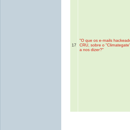
"O que os e-mails hackead
17
CRU, sobre o "Climategate
a nos dizer?"