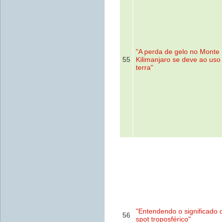
"A perda de gelo no Monte
55
Kilimanjaro se deve ao uso
terra"
"Entendendo o significado 
56
spot troposférico"