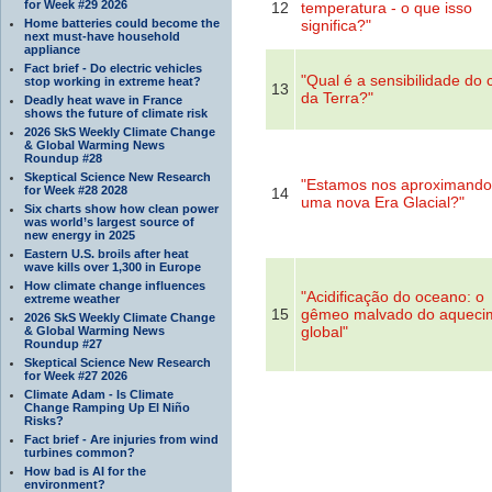
for Week #29 2026
12
temperatura - o que isso
Home batteries could become the
significa?"
next must-have household
appliance
Fact brief - Do electric vehicles
"Qual é a sensibilidade do 
stop working in extreme heat?
13
da Terra?"
Deadly heat wave in France
shows the future of climate risk
2026 SkS Weekly Climate Change
& Global Warming News
Roundup #28
Skeptical Science New Research
"Estamos nos aproximando
for Week #28 2028
14
uma nova Era Glacial?"
Six charts show how clean power
was world’s largest source of
new energy in 2025
Eastern U.S. broils after heat
wave kills over 1,300 in Europe
How climate change influences
"Acidificação do oceano: o
extreme weather
15
gêmeo malvado do aqueci
2026 SkS Weekly Climate Change
global"
& Global Warming News
Roundup #27
Skeptical Science New Research
for Week #27 2026
Climate Adam - Is Climate
Change Ramping Up El Niño
Risks?
Fact brief - Are injuries from wind
turbines common?
How bad is AI for the
environment?