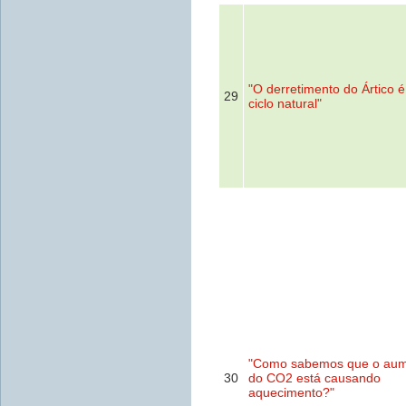
"O derretimento do Ártico 
29
ciclo natural"
"Como sabemos que o au
30
do CO2 está causando
aquecimento?"