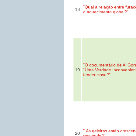
"Qual a relação entre furac
18
o aquecimento global?"
"O documentário de Al Gor
19
“Uma Verdade Inconvenien
tendencioso?"
" As geleiras estão cresce
20
recuando?"