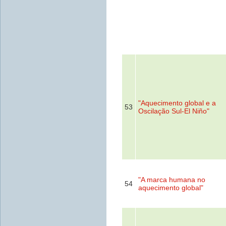
"Aquecimento global e a
53
Oscilação Sul-El Niño"
"A marca humana no
54
aquecimento global"