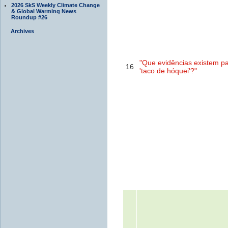
2026 SkS Weekly Climate Change
& Global Warming News
Roundup #26
Archives
"Que evidências existem p
16
'taco de hóquei'?"