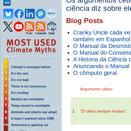
Os argumentos céti
ciência diz sobre el
Blog Posts
Cranky Uncle cada vez
também em Espanhol 
O Manual da Desmisti
O Manual do Consens
A Historia da Ciência 
Anunciando o Manual 
Climate's changed before
O cômputo geral
It's the sun
It's not bad
There is no consensus
Argumento cético
It's cooling
Models are unreliable
Temp record is unreliable
1
"O clima sempre mudou"
Animals and plants can adapt
It hasn't warmed since 1998
Antarctica is gaining ice