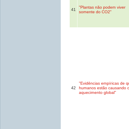
"Plantas não podem viver
41
somente do CO2"
"Evidências empíricas de q
42
humanos estão causando 
aquecimento global"