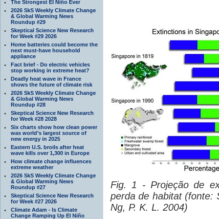
The Strongest El Niño Ever
2026 SkS Weekly Climate Change
& Global Warming News
Roundup #29
Skeptical Science New Research
for Week #29 2026
Home batteries could become the
next must-have household
appliance
Fact brief - Do electric vehicles
stop working in extreme heat?
Deadly heat wave in France
shows the future of climate risk
2026 SkS Weekly Climate Change
& Global Warming News
Roundup #28
Skeptical Science New Research
for Week #28 2028
Six charts show how clean power
was world’s largest source of
new energy in 2025
Eastern U.S. broils after heat
wave kills over 1,300 in Europe
How climate change influences
extreme weather
2026 SkS Weekly Climate Change
& Global Warming News
Fig. 1 - Projeção de e
Roundup #27
perda de habitat (fonte: 
Skeptical Science New Research
for Week #27 2026
Ng, P. K. L. 2004)
Climate Adam - Is Climate
Change Ramping Up El Niño