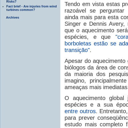
Risks?
Tendo em vista estas pr
Fact brief - Are injuries from wind
razoável se perguntar 
turbines common?
ainda mais para esta co
Archives
Singer e Dennis Avery,
que o aquecimento será
espécies, e que
"cor
borboletas estão se ad
transição"
.
Apesar do aquecimento 
biólogos da área de con
da maioria dos pesqui
imagino, principalmen
ameaças mais imediatas
O aquecimento global j
espécies e a sua ép
entre outros
. Entretanto
para prever conseqüênc
estudo mais completo f