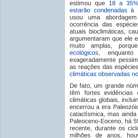
estimou que
18 a 35% 
estarão condenadas à 
usou uma abordagem 
ocorrência das espécie
atuais bioclimáticas, c
argumentaram que ele er
muito amplas, porq
ecológicos
, enquanto
exageradamente pessim
as reações das espécies
climáticas observadas no
De fato, um grande núm
têm fortes evidências
climáticas globais, incl
encerrou a era Paleozó
cataclísmica, mas aind
Paleoceno-Eoceno, há 5
recente, durante os cicl
milhões de anos, hou