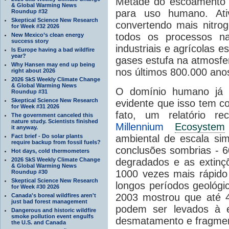
Metade do escoamento n
& Global Warming News
para uso humano. Ati
Roundup #32
Skeptical Science New Research
convertendo mais nitro
for Week #32 2026
todos os processos na
New Mexico’s clean energy
success story
industriais e agrícolas
Is Europe having a bad wildfire
year?
gases estufa na atmosfe
Why Hansen may end up being
nos últimos 800.000 ano
right about 2026
2026 SkS Weekly Climate Change
& Global Warming News
O domínio humano já s
Roundup #31
Skeptical Science New Research
evidente que isso tem c
for Week #31 2026
fato, um relatório r
The government canceled this
nature study. Scientists finished
Millennium
Ecosystem
it anyway.
Fact brief - Do solar plants
ambiental de escala si
require backup from fossil fuels?
conclusões sombrias - 
Hot days, cold thermometers
2026 SkS Weekly Climate Change
degradados e as extinç
& Global Warming News
1000 vezes mais rápido
Roundup #30
Skeptical Science New Research
longos períodos geológi
for Week #30 2026
2003 mostrou que até 4
Canada's boreal wildfires aren't
just bad forest management
podem ser levados à e
Dangerous and historic wildfire
smoke pollution event engulfs
desmatamento e fragmen
the U.S. and Canada