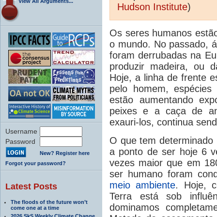
View All Arguments...
Hudson Institute
)
Os seres humanos estão
o mundo. No passado, á
foram derrubadas na Eu
produzir madeira, ou d
Hoje, a linha de frente e
pelo homem, espécies 
estão aumentando expo
peixes e a caça de an
exauri-los, continua sen
Username
O que tem determinado i
Password
a ponto de ser hoje 6 
New? Register here
vezes maior que em 18
Forgot your password?
ser humano foram conq
meio ambiente
. Hoje, 
Latest Posts
Terra está sob influ
The floods of the future won’t
dominamos completam
come one at a time
2026 SkS Weekly Climate Change