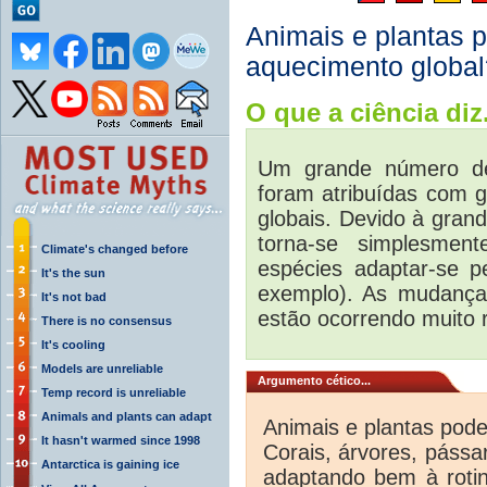
Animais e plantas 
aquecimento global
O que a ciência diz.
Um grande número d
foram atribuídas com 
globais. Devido à gran
torna-se simplesmen
Climate's changed before
espécies adaptar-se p
It's the sun
exemplo). As mudança
It's not bad
estão ocorrendo muito 
There is no consensus
It's cooling
Models are unreliable
Argumento cético...
Temp record is unreliable
Animals and plants can adapt
Animais e plantas pod
It hasn't warmed since 1998
Corais, árvores, pássa
Antarctica is gaining ice
adaptando bem à rotin