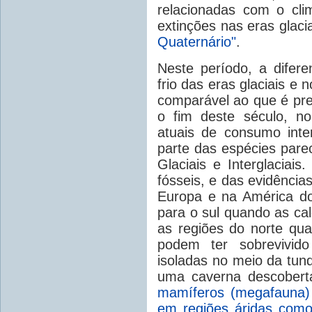
relacionadas com o cli
extinções nas eras glac
Quaternário"
.
Neste período, a difer
frio das eras glaciais e n
comparável ao que é pre
o fim deste século, n
atuais de consumo inte
parte das espécies parec
Glaciais e Interglaciais
fósseis, e das evidênci
Europa e na América do
para o sul quando as ca
as regiões do norte qu
podem ter sobrevivido
isoladas no meio da tund
uma caverna descober
mamíferos (megafauna)
em regiões áridas como