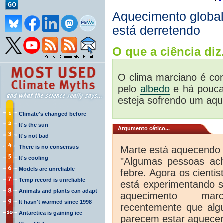
Aquecimento global
está derretendo
O que a ciência diz.
O clima
marciano
é con
pelo
albedo
e há pouc
esteja sofrendo um
aqu
Climate's changed before
It's the sun
Argumento cético...
It's not bad
There is no consensus
Marte está aquecendo
It's cooling
"Algumas pessoas ac
Models are unreliable
febre. Agora os cient
Temp record is unreliable
está experimentando s
Animals and plants can adapt
aquecimento marc
It hasn't warmed since 1998
recentemente que algu
Antarctica is gaining ice
parecem estar aquecend