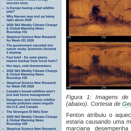
success story
Is Europe having a bad wildfire
year?
Why Hansen may end up being
right about 2026
2026 SkS Weekly Climate Change
& Global Warming News
Roundup #31
Skeptical Science New Research
for Week #31 2026
The government canceled this
nature study. Scientists finished
it anyway.
Fact brief - Do solar plants
require backup from fossil fuels?
Hot days, cold thermometers
2026 SkS Weekly Climate Change
& Global Warming News
Roundup #30
Skeptical Science New Research
for Week #30 2026
Canada's boreal wildfires aren't
just bad forest management
Figura 1: Imagens de
Dangerous and historic wildfire
(abaixo). Cortesia de
Gei
smoke pollution event engulfs
the U.S. and Canada
The Strongest El Niño Ever
Fenton
atribuiu o
aquec
2026 SkS Weekly Climate Change
& Global Warming News
estaria causando uma 
Roundup #29
marciana
desempenha 
Skeptical Science New Research