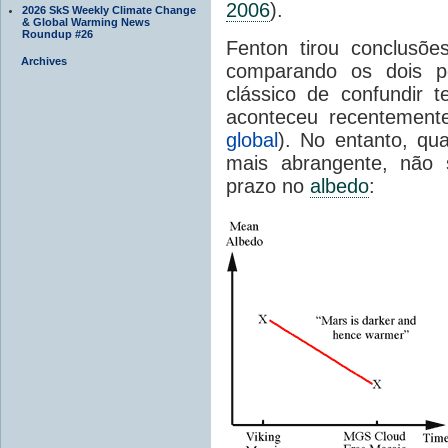
2006
).
2026 SkS Weekly Climate Change
& Global Warming News
Roundup #26
Fenton
tirou conclusõe
Archives
comparando os dois
p
clássico
de confundir
t
aconteceu recentemen
global
).
No entanto, qu
mais abrangente,
não 
prazo
no
albedo
: