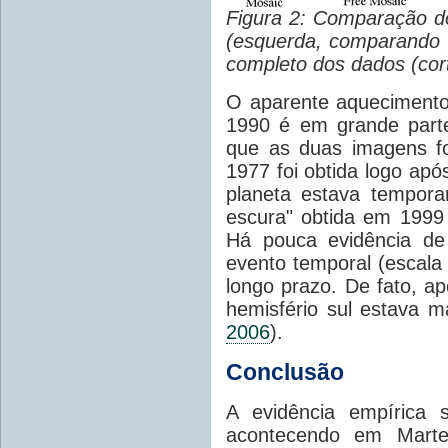
Figura 2: Comparação 
(esquerda, comparando 
completo dos dados (cor
O
aparente
aqueciment
1990
é em grande part
que as duas imagens f
1977 foi
obtida logo
apó
planeta
estava tempora
escura
"
obtida em
1999 
Há pouca evidência
de
evento temporal (escal
longo prazo.
De fato
, a
hemisfério sul
estava
ma
2006
).
Conclusão
A evidência empírica
acontecendo
em Mart