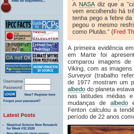
View All Arguments...
A
NASA
diz que a "ca
vem encolhendo há trê
tenha pego a febre da 
pegou o mesmo resfri
como Plutão." (
Fred T
A primeira evidência em
em Marte
foi aprese
comparou imagens
de
Viking,
com
as imagens
Surveyor
(trabalho
refe
Username
de
1977
mostram
um p
Password
albedo
do planeta
estav
New? Register here
nas latitudes
médias e 
Forgot your password?
mudanças
de
albedo
Fenton
calculou
a tendê
Latest Posts
período de
22 anos
como
Skeptical Science New Research
for Week #32 2026
New Mexico’s clean energy