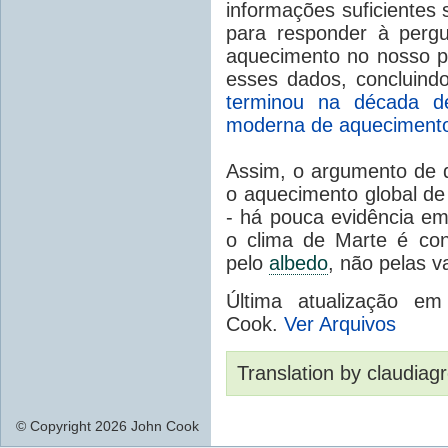
informações suficientes
para responder à perg
aquecimento
no nosso p
esses dados
, concluind
terminou
na década d
moderna
de
aquecimento
Assim, o
argumento
de 
o
aquecimento global de
-
há pouca evidência
em
o
clima de Marte
é con
pelo
albedo
,
não
pelas v
Última atualização 
Cook.
Ver Arquivos
Translation by claudiag
© Copyright 2026 John Cook