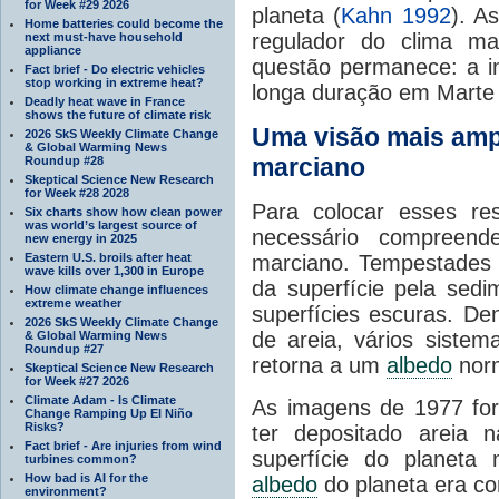
for Week #29 2026
planeta
(
Kahn
1992
).
As
Home batteries could become the
regulador do
clima
ma
next must-have household
appliance
questão
permanece:
a i
Fact brief - Do electric vehicles
stop working in extreme heat?
longa duração em
Marte
Deadly heat wave in France
shows the future of climate risk
Uma visão mais amp
2026 SkS Weekly Climate Change
& Global Warming News
marciano
Roundup #28
Skeptical Science New Research
for Week #28 2028
Para colocar
esses re
Six charts show how clean power
was world’s largest source of
necessário
compreende
new energy in 2025
Eastern U.S. broils after heat
marciano.
Tempestades 
wave kills over 1,300 in Europe
da superfície
pela sedi
How climate change influences
extreme weather
superfícies escuras
.
Den
2026 SkS Weekly Climate Change
de areia
,
vários sistem
& Global Warming News
Roundup #27
retorna
a um
albedo
nor
Skeptical Science New Research
for Week #27 2026
Climate Adam - Is Climate
As imagens de 1977 fo
Change Ramping Up El Niño
Risks?
ter depositado areia n
Fact brief - Are injuries from wind
superfície do planeta
turbines common?
How bad is AI for the
albedo
do planeta era co
environment?