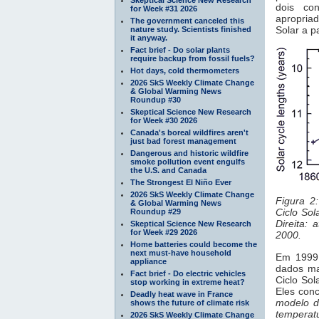
dois co
for Week #31 2026
apropria
The government canceled this
Solar a p
nature study. Scientists finished
it anyway.
Fact brief - Do solar plants
require backup from fossil fuels?
Hot days, cold thermometers
2026 SkS Weekly Climate Change
& Global Warming News
Roundup #30
Skeptical Science New Research
for Week #30 2026
Canada's boreal wildfires aren't
just bad forest management
Dangerous and historic wildfire
smoke pollution event engulfs
the U.S. and Canada
The Strongest El Niño Ever
2026 SkS Weekly Climate Change
Figura 2
& Global Warming News
Ciclo Sol
Roundup #29
Direita:
Skeptical Science New Research
for Week #29 2026
2000.
Home batteries could become the
next must-have household
Em 1999,
appliance
dados ma
Fact brief - Do electric vehicles
Ciclo So
stop working in extreme heat?
Eles con
Deadly heat wave in France
modelo d
shows the future of climate risk
temperatu
2026 SkS Weekly Climate Change