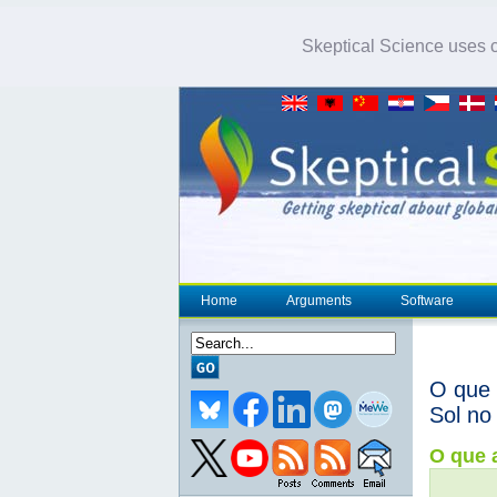
Skeptical Science uses co
Home
Arguments
Software
O que 
Sol no
O que a