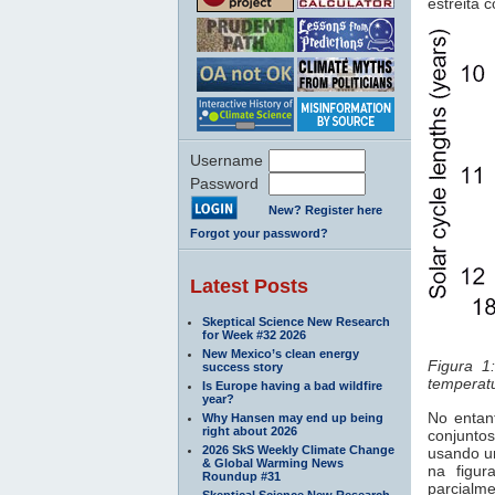
estreita 
Username
Password
New? Register here
Forgot your password?
Latest Posts
Skeptical Science New Research
for Week #32 2026
New Mexico’s clean energy
Figura 1
success story
temperatu
Is Europe having a bad wildfire
year?
No entan
Why Hansen may end up being
right about 2026
conjunto
2026 SkS Weekly Climate Change
usando um
& Global Warming News
na figur
Roundup #31
parcialme
Skeptical Science New Research