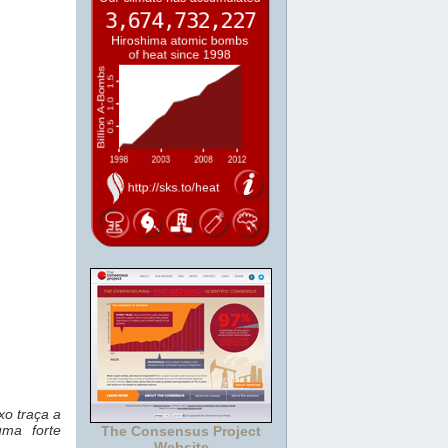
xo traça a
uma forte
The Consensus Project
Website