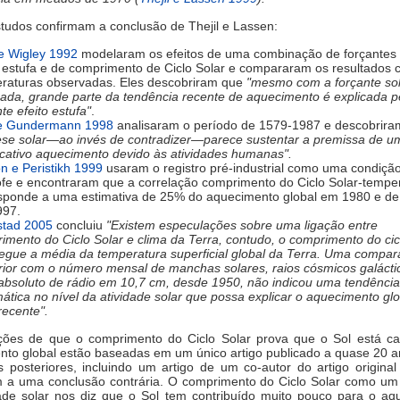
tudos confirmam a conclusão de Thejil e Lassen:
 e Wigley 1992
modelaram os efeitos de uma combinação de forçantes
o estufa e de comprimento de Ciclo Solar e compararam os resultados
raturas observadas. Eles descobriram que
"mesmo com a forçante so
zada, grande parte da tendência recente de aquecimento é explicada p
te efeito estufa"
.
 e Gundermann 1998
analisaram o período de 1579-1987 e descobrir
ese solar—ao invés de contradizer—parece sustentar a premissa de u
ficativo aquecimento devido às atividades humanas".
 e Peristikh 1999
usaram o registro pré-industrial como uma condiçã
rofe e encontraram que a correlação comprimento do Ciclo Solar-tempe
sponde a uma estimativa de 25% do aquecimento global em 1980 e d
997.
tad 2005
concluiu
"Existem especulações sobre uma ligação entre
imento do Ciclo Solar e clima da Terra, contudo, o comprimento do cic
egue a média da temperatura superficial global da Terra. Uma compa
rior com o número mensal de manchas solares, raios cósmicos galácti
 absoluto de rádio em 10,7 cm, desde 1950, não indicou uma tendência
mática no nível da atividade solar que possa explicar o aquecimento glo
recente".
ções de que o comprimento do Ciclo Solar prova que o Sol está c
to global estão baseadas em um único artigo publicado a quase 20 a
 posteriores, incluindo um artigo de um co-autor do artigo origina
 a uma conclusão contrária. O comprimento do Ciclo Solar como um 
dade solar nos diz que o Sol tem contribuído muito pouco para o aq