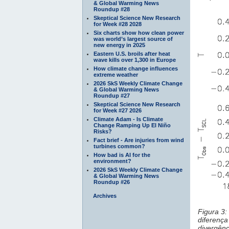
& Global Warming News
Roundup #28
Skeptical Science New Research
for Week #28 2028
Six charts show how clean power
was world’s largest source of
new energy in 2025
Eastern U.S. broils after heat
wave kills over 1,300 in Europe
How climate change influences
extreme weather
2026 SkS Weekly Climate Change
& Global Warming News
Roundup #27
Skeptical Science New Research
for Week #27 2026
Climate Adam - Is Climate
Change Ramping Up El Niño
Risks?
Fact brief - Are injuries from wind
turbines common?
How bad is AI for the
environment?
2026 SkS Weekly Climate Change
& Global Warming News
Roundup #26
Archives
Figura 3:
diferenç
divergên