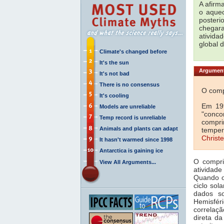
A afirm
o aquec
posteri
chegara
ativida
global 
Climate's changed before
It's the sun
Argumento
It's not bad
There is no consensus
O comp
It's cooling
Em 199
Models are unreliable
"conco
Temp record is unreliable
compri
Animals and plants can adapt
temper
Christ
It hasn't warmed since 1998
Antarctica is gaining ice
O compri
View All Arguments...
atividade
Quando o
ciclo sol
dados s
Hemisfér
correlaç
direta da