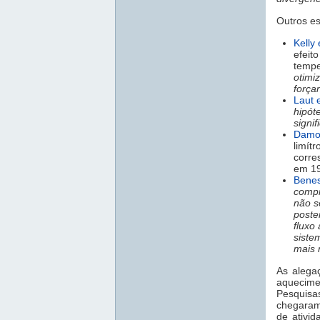
Outros es
Kelly
efeit
tempe
otimi
forçan
Laut
hipót
signi
Damon
limít
corre
em 1
Benes
compr
não s
poste
fluxo
siste
mais 
As alega
aquecimen
Pesquisas
chegaram
de ativi