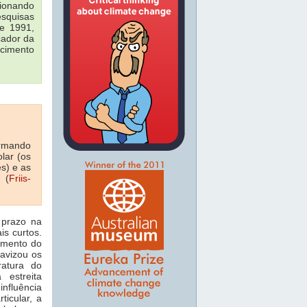
sionando
esquisas
de 1991,
cador da
ecimento
irmando
lar (os
s) e as
90
(
Friis-
 prazo na
is curtos.
imento do
uavizou os
atura do
 estreita
nfluência
ticular, a