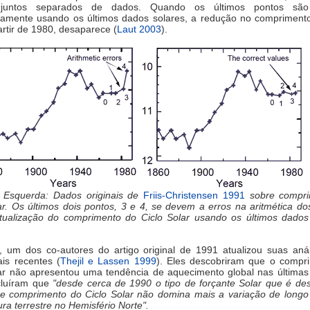
njuntos separados de dados. Quando os últimos pontos são f
damente usando os últimos dados solares, a redução no comprimento
artir de 1980, desaparece (
Laut 2003
).
: Esquerda: Dados originais de
Friis-Christensen 1991
sobre compr
ar. Os últimos dois pontos, 3 e 4, se devem a erros na aritmética do
 atualização do comprimento do Ciclo Solar usando os últimos dados 
 um dos co-autores do artigo original de 1991 atualizou suas aná
is recentes (
Thejil e Lassen 1999
). Eles descobriram que o compr
lar não apresentou uma tendência de aquecimento global nas últimas
cluíram que
"desde cerca de 1990 o tipo de forçante Solar que é des
e comprimento do Ciclo Solar não domina mais a variação de longo
ra terrestre no Hemisfério Norte".