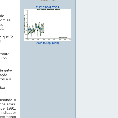
THE ESCALATOR
 de
 com as
lar
ela
am que
"a
m
(free to republish)
o
ratura
e 15%
lo solar
ração
cos e o
bal
ausando o
nos atrás.
l de 1991,
indicador
uecimento