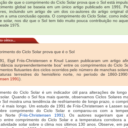
ação de que o comprimento do Ciclo Solar prova que o Sol está impul
imento global se baseia em um único artigo publicado em 1991. P
ores, incluindo um artigo de um dos co-autores do artigo original 
m a uma conclusão oposta. O comprimento do Ciclo Solar, como indi
de solar, nos diz que o Sol tem tido muito pouca contribuição no aqu
desde 1975.
 cético...
rimento do Ciclo Solar prova que é o Sol
1, Eigil Friis-Christensen e Knud Lassen publicaram um artigo af
rdância surpreendentemente boa" entre os comprimentos do Ciclo So
mentos flutuantes dos ciclos ocorridos pelo número de manchas solare
aturas terrestres do hemisfério norte, no período de 1860-19
ensen 1991
).
mento do Ciclo Solar é um indicador útil para alterações de longo
 solar. Quando o Sol fica mais quente, observamos Ciclos Solares ma
 Sol mostra uma tendência de resfriamento de longo prazo, o compr
ar é mais longo. Um estudo de 1991 de Friis-Christensen e Lassen s
obre comprimento do Ciclo Solar e comparou-os com a temper
io Norte (
Friis-Christensen 1991
). Os autores sugeriram que a
ão entre comprimento do Ciclo Solar e a temperatura corrobora a i
 atividade solar sobre o clima nos últimos 130 anos. Observe, em par