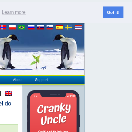
.
Learn more
Got it!
About
Support
el do