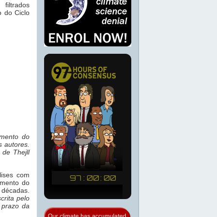
iltrados
 do Ciclo
imento do
s autores.
de Thejll
lises com
imento do
 décadas.
crita pelo
 prazo da