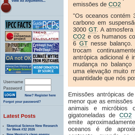
View All Arguments...
emissões de
CO2
"Os oceanos contém 3
carbono em suspens
3000
GT
. A atmosfera
CO2
e os humanos co
6
GT
nesse balanço. 
trocam continuame
antrópica adicional é
mudança no balanço 
uma elevação muito 
quantidade que nós po
Username
Password
Emissões antrópicas d
New? Register here
menor que as emissões 
Forgot your password?
animais e micróbios 
gigatoneladas de
CO2
p
Latest Posts
emite aproximadamente
Skeptical Science New Research
oceanos é de aproxi
for Week #32 2026
New Mexico’s clean energy