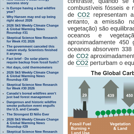
contraste, quando se
success story
combustíveis fósseis e
Is Europe having a bad wildfire
year?
de
CO2
representam a
Why Hansen may end up being
entanto, a emissão n
right about 2026
2026 SkS Weekly Climate Change
vegetação) são equilibra
& Global Warming News
Roundup #31
oceanos e vegetação
Skeptical Science New Research
aproximadamente 450 
for Week #31 2026
The government canceled this
oceanos absorvem 338 g
nature study. Scientists finished
it anyway.
de
CO2
aproximadamente
Fact brief - Do solar plants
de
CO2
perturbam o equil
require backup from fossil fuels?
Hot days, cold thermometers
2026 SkS Weekly Climate Change
& Global Warming News
Roundup #30
Skeptical Science New Research
for Week #30 2026
Canada's boreal wildfires aren't
just bad forest management
Dangerous and historic wildfire
smoke pollution event engulfs
the U.S. and Canada
The Strongest El Niño Ever
2026 SkS Weekly Climate Change
& Global Warming News
Roundup #29
Skeptical Science New Research