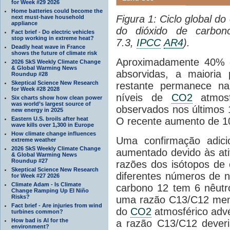
for Week #29 2026
Home batteries could become the
Figura 1: Ciclo global d
next must-have household
appliance
do dióxido de carbono
Fact brief - Do electric vehicles
stop working in extreme heat?
7.3,
IPCC
AR4
).
Deadly heat wave in France
shows the future of climate risk
Aproximadamente 40% d
2026 SkS Weekly Climate Change
& Global Warming News
absorvidas, a maioria
Roundup #28
Skeptical Science New Research
restante permanece na
for Week #28 2028
níveis de
CO2
atmosf
Six charts show how clean power
was world’s largest source of
observados nos últimos 
new energy in 2025
Eastern U.S. broils after heat
O recente aumento de 
wave kills over 1,300 in Europe
How climate change influences
Uma confirmação adic
extreme weather
2026 SkS Weekly Climate Change
aumentado devido às ati
& Global Warming News
Roundup #27
razões dos isótopos de
Skeptical Science New Research
diferentes números de 
for Week #27 2026
Climate Adam - Is Climate
carbono 12 tem 6 nêutr
Change Ramping Up El Niño
Risks?
uma razão C13/C12 men
Fact brief - Are injuries from wind
do
CO2
atmosférico adv
turbines common?
How bad is AI for the
a razão C13/C12 deveri
environment?