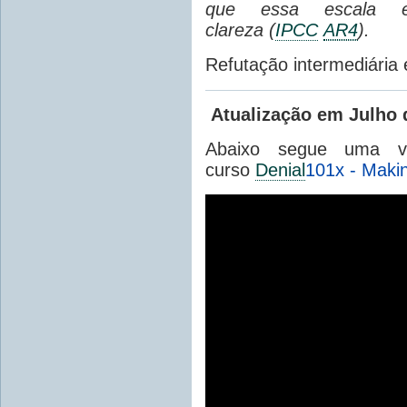
que essa escala e
clareza
(
IPCC
AR4
).
Refutação intermediária 
Atualização em Julho 
Abaixo segue uma vi
curso
Denial
101x - Maki