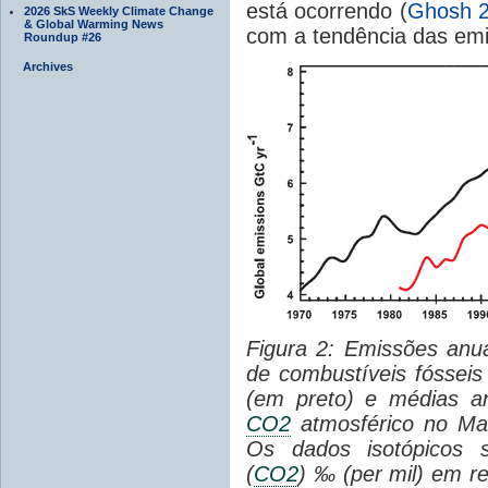
está ocorrendo (
Ghosh 
2026 SkS Weekly Climate Change
& Global Warming News
com a tendência das emi
Roundup #26
Archives
Figura 2: Emissões anu
de combustíveis fóssei
(em preto) e médias a
CO2
atmosférico no Ma
Os dados isotópicos
(
CO2
)
‰ (per mil) em re