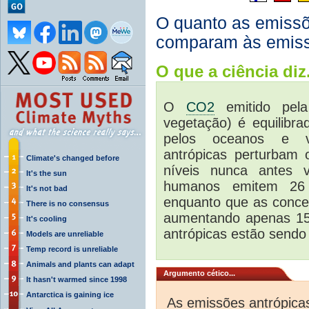
O quanto as emiss
comparam às emiss
O que a ciência diz.
O
CO2
emitido pela
vegetação) é equilibr
pelos oceanos e v
antrópicas perturbam 
Climate's changed before
níveis nunca antes 
It's the sun
humanos emitem 26
It's not bad
enquanto que as conc
There is no consensus
aumentando apenas 15 
It's cooling
antrópicas estão sendo
Models are unreliable
Temp record is unreliable
Animals and plants can adapt
Argumento cético...
It hasn't warmed since 1998
Antarctica is gaining ice
As emissões antrópic