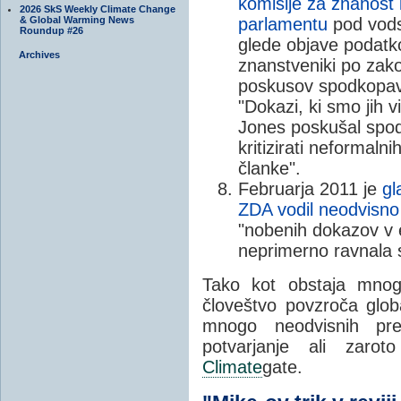
komisije za znanost
2026 SkS Weekly Climate Change
& Global Warming News
parlamentu
pod vods
Roundup #26
glede objave podatko
Archives
znanstveniki po zako
poskusov spodkopava
"Dokazi, ki smo jih v
Jones poskušal spod
kritizirati neformal
članke".
Februarja 2011 je
gl
ZDA vodil neodvisno
"nobenih dokazov v 
neprimerno ravnala s
Tako kot obstaja mnog
človeštvo povzroča glo
mnogo neodvisnih pre
potvarjanje ali zarot
Climate
gate.