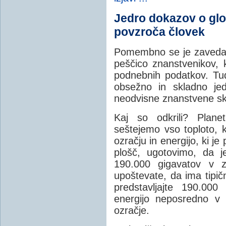
Jedro dokazov o glo
povzroča človek
Pomembno se je zavedati
peščico znanstvenikov, k
podnebnih podatkov. Tu
obsežno in skladno jed
neodvisne znanstvene sk
Kaj so odkrili? Plane
seštejemo vso toploto, ki
ozračju in energijo, ki je
plošč, ugotovimo, da j
190.000 gigavatov v z
upoštevate, da ima tipič
predstavljajte 190.000 
energijo neposredno v t
ozračje.