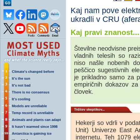
Kaj nam pove elektr
ukradli v CRU (afera
Kaj pravi znanost...
Številne neodvisne prei
vladnih telesih so raz
niso našle nobenih do
peščico sugestivnih elek
Climate's changed before
je prikladno samo za 
It's the sun
empiričnih dokazov za
It's not bad
človek.
There is no consensus
It's cooling
Models are unreliable
Trditev skeptikov...
Temp record is unreliable
Animals and plants can adapt
Hekerji so vdrli v po
It hasn't warmed since 1998
Unit) Univerze East An
Antarctica is gaining ice
internetu. Teh 1079 el