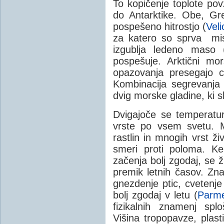
To kopičenje toplote pov
do Antarktike. Obe, Gren
pospešeno hitrostjo (
Vel
za katero so sprva misli
izgublja ledeno maso 
pospešuje. Arktični mo
opazovanja presegajo c
Kombinacija segrevanja 
dvig morske gladine, ki s
Dvigajoče se temperature
vrste po vsem svetu. M
rastlin in mnogih vrst ž
smeri proti poloma. K
začenja bolj zgodaj, se ži
premik letnih časov. Zna
gnezdenje ptic, cvetenje 
bolj zgodaj v letu (
Parm
fizikalnih znamenj spl
Višina tropopavze, plast