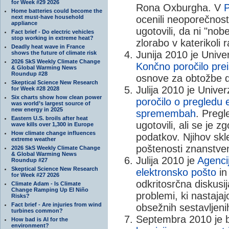
for Week #29 2026
Rona Oxburgha. V
P
Home batteries could become the
next must-have household
ocenili neoporečnost 
appliance
ugotovili, da ni "n
Fact brief - Do electric vehicles
stop working in extreme heat?
zlorabo v katerikoli 
Deadly heat wave in France
Junija 2010 je Unive
shows the future of climate risk
2026 SkS Weekly Climate Change
Končno poročilo pre
& Global Warming News
Roundup #28
osnove za obtožbe d
Skeptical Science New Research
Julija 2010 je Unive
for Week #28 2028
Six charts show how clean power
poročilo o pregledu
was world’s largest source of
new energy in 2025
spremembah
. Pregl
Eastern U.S. broils after heat
ugotovili, ali se je z
wave kills over 1,300 in Europe
How climate change influences
podatkov. Njihov skle
extreme weather
poštenosti znanstven
2026 SkS Weekly Climate Change
& Global Warming News
Julija 2010 je
Agenci
Roundup #27
Skeptical Science New Research
elektronsko pošto
in
for Week #27 2026
odkritosrčna diskusij
Climate Adam - Is Climate
Change Ramping Up El Niño
problemi, ki nastajaj
Risks?
Fact brief - Are injuries from wind
obsežnih sestavljeni
turbines common?
Septembra 2010 je b
How bad is AI for the
environment?