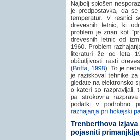
Najbolj splošen nespora
je predpostavka, da se
temperatur. V resnici 
drevesnih letnic, ki o
problem je znan kot "p
drevesnih letnic od iz
1960. Problem razhajanj
literaturi že od leta
občutljivosti rasti drev
(
Briffa, 1998
). To je ned
je raziskoval tehnike za
gledate na elektronsko s
o kateri so razpravljali,
pa strokovna razprava 
podatki v podrobno pre
razhajanja pri hokejski pal
Trenberthova izjava
pojasniti primanjklj