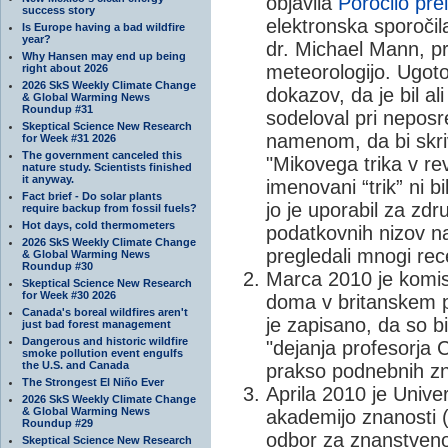
objavila
Poročilo pre
success story
elektronska sporočila
Is Europe having a bad wildfire
year?
dr. Michael Mann, p
Why Hansen may end up being
meteorologijo. Ugoto
right about 2026
2026 SkS Weekly Climate Change
dokazov, da je bil al
& Global Warming News
Roundup #31
sodeloval pri neposre
Skeptical Science New Research
namenom, da bi skriv
for Week #31 2026
The government canceled this
"Mikovega trika v rev
nature study. Scientists finished
it anyway.
imenovani “trik” ni b
Fact brief - Do solar plants
jo je uporabil za zdru
require backup from fossil fuels?
Hot days, cold thermometers
podatkovnih nizov na
2026 SkS Weekly Climate Change
pregledali mnogi rec
& Global Warming News
Roundup #30
Marca 2010 je komisi
Skeptical Science New Research
for Week #30 2026
doma v britanskem p
Canada's boreal wildfires aren't
je zapisano, da so b
just bad forest management
Dangerous and historic wildfire
"dejanja profesorja
smoke pollution event engulfs
the U.S. and Canada
prakso podnebnih zn
The Strongest El Niño Ever
Aprila 2010 je Unive
2026 SkS Weekly Climate Change
& Global Warming News
akademijo znanosti 
Roundup #29
odbor za znanstveno
Skeptical Science New Research