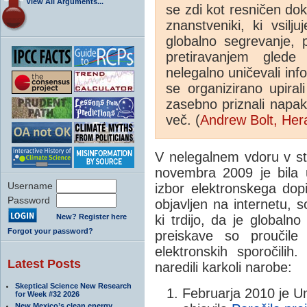
View All Arguments...
se zdi kot resničen do
znanstveniki, ki vsilj
globalno segrevanje, p
pretiravanjem glede
nelegalno uničevali info
se organizirano upirali
zasebno priznali napak
več. (
Andrew Bolt, Her
V nelegalnem vdoru v str
novembra 2009 je bila 
Username
izbor elektronskega do
Password
objavljen na internetu, so
New? Register here
ki trdijo, da je globaln
Forgot your password?
preiskave so proučile
elektronskih sporočilih
Latest Posts
naredili karkoli narobe:
Skeptical Science New Research
Februarja 2010 je U
for Week #32 2026
New Mexico’s clean energy