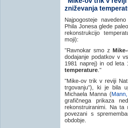
"Mike-ov trik v revij
zniževanja temperat
Najpogosteje navedeno 
Phila Jonesa glede paleo
rekonstrukcijo tempera
moji):
"Ravnokar smo z
Mike-
dodajanje podatkov v vsa
1981 naprej) in od leta
temperature
."
"Mike-ov trik v reviji N
trgovanju"), ki je bila 
Michaela Manna (
Mann,
grafičnega prikaza ne
rekonstruiranimi. Na ta
povezani s spremembam
obdobje.