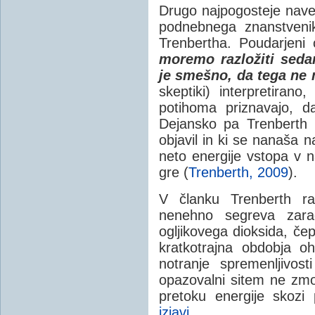
Drugo najpogosteje naved
podnebnega znanstveni
Trenbertha. Poudarjeni c
moremo razložiti sedan
je smešno, da tega ne
skeptiki) interpretiran
potihoma priznavajo, d
Dejansko pa Trenberth 
objavil in ki se nanaša n
neto energije vstopa v 
gre (
Trenberth, 2009
).
V članku Trenberth ra
nenehno segreva zarad
ogljikovega dioksida, č
kratkotrajna obdobja oh
notranje spremenljivos
opazovalni sitem ne zmo
pretoku energije skozi
izjavi ...