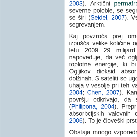
2003
). Arktični
permafr
severne poloble, se segr
se širi (
Seidel, 2007
). V
segrevanjem.
Kaj povzroča prej ome
izpušča velike količine 
letu 2009 29 milijar
napoveduje, da več ogl
toplotne energije, ki 
Ogljikov dioksid absor
dolžinah. S sateliti so ug
uhaja v vesolje pri teh v
2004
;
Chen, 2007
). Ka
površju odkrivajo, da
(
Philipona, 2004
). Prepr
absorbcijskih valovnih 
2006
). To je človeški pr
Obstaja mnogo vzporedn