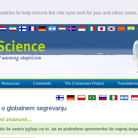
okies to help ensure the site runs well for you and other users
Resources
Comments
The Consensus Project
Translations
 o globalnem segrevanju
vi znanost...
alci še vedno
ka
žejo na to, da se podnebne spremembe še naprej dogaj