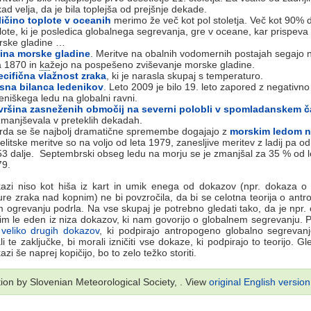
ad velja, da je bila toplejša od prejšnje dekade.
ičino toplote v oceanih
merimo že več kot pol stoletja. Več kot 90%
lote, ki je posledica globalnega segrevanja, gre v oceane, kar prispeva
rske gladine …
šina morske gladine
. Meritve na obalnih vodomernih postajah segajo 
a 1870 in
ka
žejo na pospešeno zviševanje morske gladine.
cifična vlažnost zraka
, ki je narasla skupaj s temperaturo.
sna bilanca ledenikov
. Leto 2009 je bilo 19. leto zapored z negativno
eniškega ledu na globalni ravni.
vršina zasneženih območij na severni polobli v spomladanskem 
zmanjševala v preteklih dekadah.
da se še najbolj dramatične spremembe dogajajo z
morskim ledom na
elitske meritve so na voljo od leta 1979, zanesljive meritev z ladij pa od
3 dalje. Septembrski obseg ledu na morju se je zmanjšal za 35 % od l
79.
kazi niso kot hiša iz kart in umik enega od dokazov (npr. dokaza o
re zraka nad kopnim) ne bi povzročila, da bi se celotna teorija o an
 ogrevanju podrla. Na vse skupaj je potrebno gledati tako, da je npr.
m le eden iz niza dokazov, ki nam govorijo o globalnem segrevanju. 
e
veliko drugih dokazov
, ki podpirajo antropogeno globalno segrevan
i te zaključke, bi morali izničiti vse dokaze, ki podpirajo to teorijo. Gl
zi še naprej kopičijo, bo to zelo težko storiti.
tion by Slovenian Meteorological Society, . View
original English version