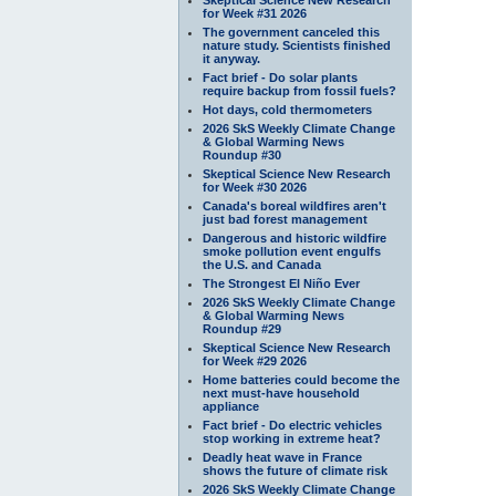
for Week #31 2026
The government canceled this
nature study. Scientists finished
it anyway.
Fact brief - Do solar plants
require backup from fossil fuels?
Hot days, cold thermometers
2026 SkS Weekly Climate Change
& Global Warming News
Roundup #30
Skeptical Science New Research
for Week #30 2026
Canada's boreal wildfires aren't
just bad forest management
Dangerous and historic wildfire
smoke pollution event engulfs
the U.S. and Canada
The Strongest El Niño Ever
2026 SkS Weekly Climate Change
& Global Warming News
Roundup #29
Skeptical Science New Research
for Week #29 2026
Home batteries could become the
next must-have household
appliance
Fact brief - Do electric vehicles
stop working in extreme heat?
Deadly heat wave in France
shows the future of climate risk
2026 SkS Weekly Climate Change