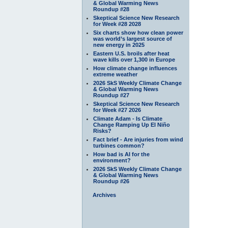
& Global Warming News
Roundup #28
Skeptical Science New Research
for Week #28 2028
Six charts show how clean power
was world’s largest source of
new energy in 2025
Eastern U.S. broils after heat
wave kills over 1,300 in Europe
How climate change influences
extreme weather
2026 SkS Weekly Climate Change
& Global Warming News
Roundup #27
Skeptical Science New Research
for Week #27 2026
Climate Adam - Is Climate
Change Ramping Up El Niño
Risks?
Fact brief - Are injuries from wind
turbines common?
How bad is AI for the
environment?
2026 SkS Weekly Climate Change
& Global Warming News
Roundup #26
Archives