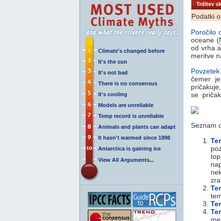
Trditev sk
Podatki o
Poročilo 
oceane (
od vrha a
Climate's changed before
meritve
It's the sun
Povzetek
It's not bad
čemer je
There is no consensus
pričakuje
se pričak
It's cooling
Models are unreliable
Temp record is unreliable
Seznam d
Animals and plants can adapt
It hasn't warmed since 1998
Te
poz
Antarctica is gaining ice
top
View All Arguments...
nap
nek
zra
Te
tem
Te
Te
mer