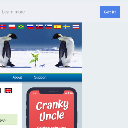
.
Learn more
Got it!
About
Support
ajo.