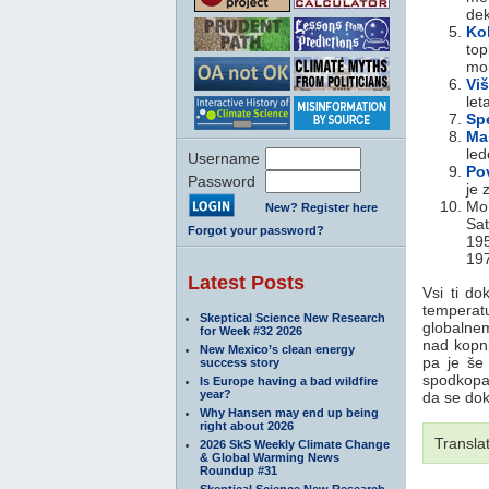
dek
Kol
top
mo
Vi
let
Spe
Ma
led
Username
Po
Password
je 
Mor
New? Register here
Sat
Forgot your password?
195
19
Latest Posts
Vsi ti do
temperatu
Skeptical Science New Research
globalnem
for Week #32 2026
nad kopni
New Mexico’s clean energy
pa je š
success story
spodkopal
Is Europe having a bad wildfire
year?
da se doka
Why Hansen may end up being
right about 2026
Transla
2026 SkS Weekly Climate Change
& Global Warming News
Roundup #31
Skeptical Science New Research