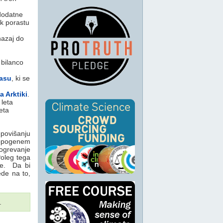
 dodatne
 k porastu
nazaj do
 bilanco
času
, ki se
 Arktiki
.
 leta
eta
 povišanju
tropogenem
 ogrevanje
Poleg tega
je. Da bi
ede na to,
.