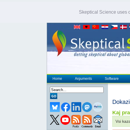
Skeptical Science uses co
Home
Arguments
Software
Dokazi
Kaj pra
Vsi kaz