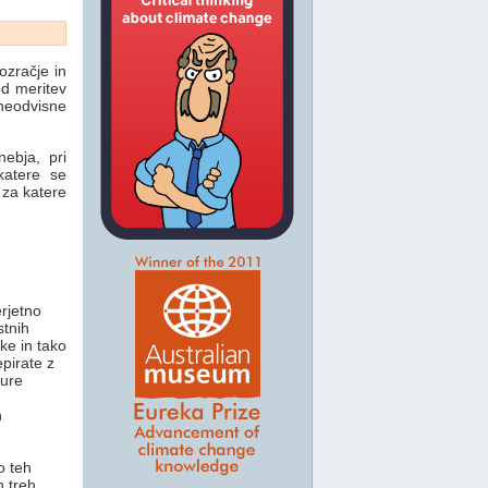
zračje in
 od meritev
 neodvisne
ebja, pri
katere se
 za katere
rjetno
stnih
ke in tako
pirate z
ture
n
o teh
h treh