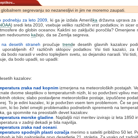
eptikov...
 globalnem segrevanju so nezanesljivi in jim ne moremo zaupati.
o podnebju za leto 2009
, ki ga je izdala Ameriš
ka
državna uprava za o
NOAA
) sredi leta 2010, vsebuje veliko različnih vrst podatkov, in sicer
tmosfere do globin oceanov. Kakšni so zaključki poročila? Omenjene
 nam nedvoumno
ka
žejo, da se Zemlja segreva.
 na desetih straneh
proučuje
trend
e desetih glavnih kazalcev podn
 uporabljenih 47 različnih sklopov podatkov. Vsi tisti kazalci, za 
, da bodo narasli v vedno toplejšem svetu, so dejansko narasli. Vsi tisti,
uje, da bodo upadli, so upadli:
esetih kazalcev:
mperatura zraka nad kopnim
izmerjena na meteoroloških postajah. Ve
nate dvome skeptikov o temperaturnih nizih, ki so podvrženi vplivu me
lotnih otokov, slabo postavljene meteorološke postaje, izpuščene podat
rej. To je edini kazalec, ki je podvržen vsem tem problemom. Če se pre
om, ki bo želel omejiti problematiko podnebnih sprememb na tempera
ka, ga spomnite na preostalih devet kazalcev.
mperatura morske gladine
. Najdaljši nizi meritev izvirajo iz leta 1850 i
peratura v zadnji dekadi je bila najvišja.
mperatura zraka nad oceani
.
mperaturo spodnjih plasti ozračja
merimo s sateliti približno 50 let. P
itvah je bilo najtoplejše prvo desetletje 21. stoletja. Za vsako od zadnji