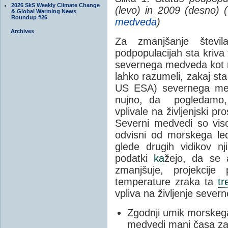
2026 SkS Weekly Climate Change
(levo) in 2009 (desno) 
& Global Warming News
Roundup #26
medveda
)
Archives
Za zmanjšanje števi
podpopulacijah sta kriva
severnega medveda kot n
lahko razumeli, zakaj sta
US ESA) severnega medv
nujno, da pogledamo, 
vplivale na življenjski 
Severni medvedi so viso
odvisni od morskega led
glede drugih vidikov nji
podatki
ka
žejo, da se a
zmanjšuje, projekcij
temperature zraka ta
tr
vpliva na življenje seve
Zgodnji umik morskega
medvedi manj časa za 