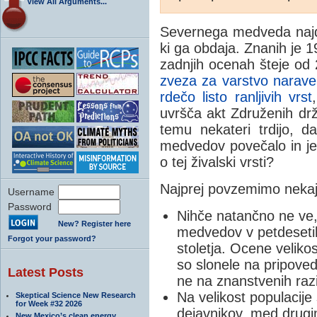
View All Arguments...
Severnega medveda najd
ki ga obdaja. Znanih je 1
zadnjih ocenah šteje o
zveza za varstvo narav
rdečo listo ranljivih vrst
uvršča akt Združenih dr
temu nekateri trdijo, d
medvedov povečalo in je 
o tej živalski vrsti?
Najprej povzemimo nekaj
Username
Password
Nihče natančno ne ve, 
New? Register here
medvedov v petdesetih 
Forgot your password?
stoletja. Ocene veliko
so slonele na pripoved
Latest Posts
ne na znanstvenih ra
Na velikost populacij
Skeptical Science New Research
for Week #32 2026
dejavnikov, med drugim
New Mexico’s clean energy