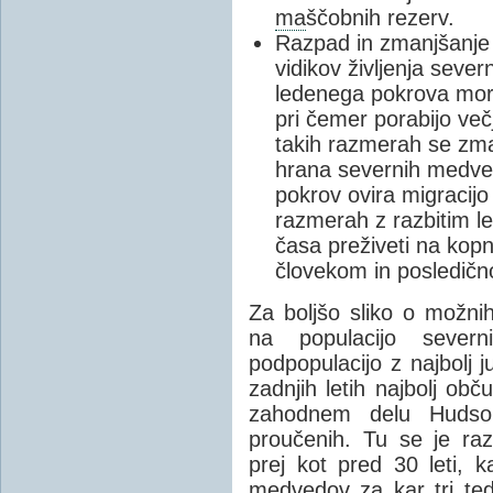
ma
ščobnih rezerv.
Razpad in zmanjšanje 
vidikov življenja sev
ledenega pokrova mora
pri čemer porabijo več
takih razmerah se zman
hrana severnih medved
pokrov ovira migracij
razmerah z razbitim le
časa preživeti na kopn
človekom in posledično 
Za boljšo sliko o možn
na populacijo sever
podpopulacijo z najbolj j
zadnjih letih najbolj ob
zahodnem delu Hudson
proučenih. Tu se je ra
prej kot pred 30 leti, k
medvedov za kar tri te