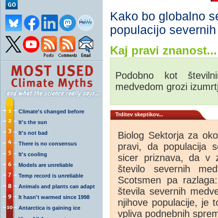
Kako bo globalno se
populacijo severni
Kaj pravi znanost...
Podobno kot števil
medvedom grozi izumrtj
Climate's changed before
Trditev skeptikov...
It's the sun
It's not bad
Biolog Sektorja za oko
There is no consensus
pravi, da populacija 
It's cooling
sicer priznava, da v
Models are unreliable
število severnih me
Temp record is unreliable
Scotsmen pa razlaga
Animals and plants can adapt
števila severnih medv
It hasn't warmed since 1998
njihove populacije, je
Antarctica is gaining ice
vpliva podnebnih spre