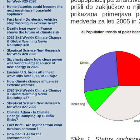
for Week #29 2026
prišli do zaključkov o nj
Home batteries could become the
next must-have household
prikazana primerjava 
appliance
Fact brief - Do electric vehicles
medveda za leti 2005 in 
stop working in extreme heat?
Deadly heat wave in France
shows the future of climate risk
2026 SkS Weekly Climate Change
& Global Warming News
Roundup #28
Skeptical Science New Research
for Week #28 2028
Six charts show how clean power
was world’s largest source of
new energy in 2025
Eastern U.S. broils after heat
wave kills over 1,300 in Europe
How climate change influences
extreme weather
2026 SkS Weekly Climate Change
& Global Warming News
Roundup #27
Skeptical Science New Research
for Week #27 2026
Climate Adam - Is Climate
Change Ramping Up El Niño
Risks?
Fact brief - Are injuries from wind
turbines common?
How bad is AI for the
Slika 1. Status podpop
environment?