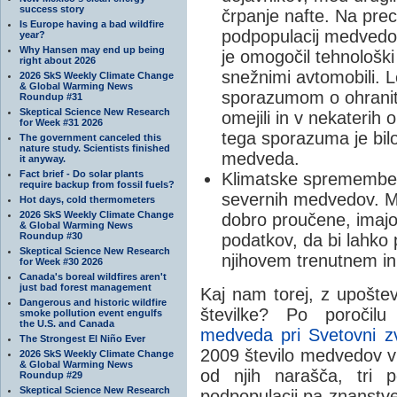
success story
črpanje nafte. Na pre
Is Europe having a bad wildfire
podpopulacij medvedov 
year?
Why Hansen may end up being
je omogočil tehnološki 
right about 2026
snežnimi avtomobili.
2026 SkS Weekly Climate Change
& Global Warming News
sporazumom o ohranit
Roundup #31
Skeptical Science New Research
omejili in v nekaterih 
for Week #31 2026
tega sporazuma je bil
The government canceled this
nature study. Scientists finished
medveda.
it anyway.
Fact brief - Do solar plants
Klimatske spremembe n
require backup from fossil fuels?
severnih medvedov. M
Hot days, cold thermometers
2026 SkS Weekly Climate Change
dobro proučene, imajo
& Global Warming News
Roundup #30
podatkov, da bi lahko p
Skeptical Science New Research
njihovem trenutnem in 
for Week #30 2026
Canada's boreal wildfires aren't
just bad forest management
Kaj nam torej, z upošte
Dangerous and historic wildfire
številke? Po poročil
smoke pollution event engulfs
the U.S. and Canada
medveda pri Svetovni z
The Strongest El Niño Ever
2009 število medvedov v
2026 SkS Weekly Climate Change
& Global Warming News
od njih narašča, tri 
Roundup #29
Skeptical Science New Research
podpopulacij pa znanstve