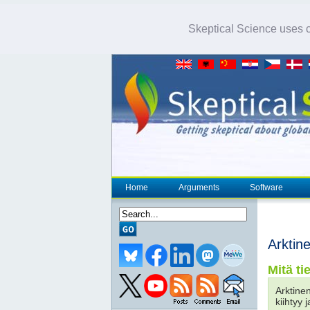
Skeptical Science uses co
Home
Arguments
Software
Arktin
Mitä ti
Arktine
kiihtyy 