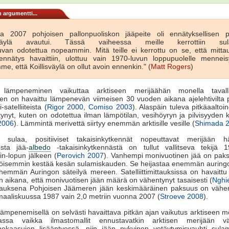
 argumentti...
a 2007 pohjoisen pallonpuoliskon jääpeite oli ennätyksellisen p
isväylä avautui. Tässä vaiheessa meille kerrottiin sul
uvan odotettua nopeammin. Mitä teille ei kerrottu on se, että mittau
ennätys havaittiin, ulottuu vain 1970-luvun loppupuolelle menneis
e, että Koillisväylä on ollut avoin ennenkin." (
Matt Rogers
)
 lämpeneminen vaikuttaa arktiseen merijäähän monella taval
jen on havaittu lämpenevän viimeisen 30 vuoden aikana ajelehtivilta po
-satelliiteista (
Rigor 2000
,
Comiso 2003
). Alaspäin tuleva pitkäaaltoin
tynyt, kuten on odotettua ilman lämpötilan, vesihöyryn ja pilvisyyden
2006
). Lämmintä merivettä siirtyy enemmän arktisille vesille (
Shimada 
sulaa, positiiviset takaisinkytkennät nopeuttavat merijään hä
sesta jää-
albedo
-takaisinkytkennästä on tullut vallitseva tekijä 1
in-lopun jälkeen (
Perovich 2007
). Vanhempi monivuotinen jää on pak
öisemmin kestää kesän sulamiskauden. Se heijastaa enemmän auringo
ähemmän Auringon säteilyä mereen. Satelliittimittauksissa on havaittu
 aikana, että monivuotisen jään määrä on vähentynyt tasaisesti (
Nghi
auksena Pohjoisen Jäämeren jään keskimääräinen paksuus on vähen
maaliskuussa 1987 vain 2,0 metriin vuonna 2007 (
Stroeve 2008
).
lämpenemisellä on selvästi havaittava pitkän ajan vaikutus arktiseen m
assa vaikka ilmastomallit ennustavatkin arktisen merijään v
nekaasujen lisääntyessä, niin jään nykyinen vetäytymisvauhti sula