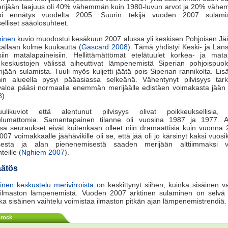
rijään laajuus oli 40% vähemmän kuin 1980-luvun arvot ja 20% vähe
pi ennätys vuodelta 2005. Suurin tekijä vuoden 2007 sulami
elliset sääolosuhteet.
ninen
kuvio muodostui kesäkuun 2007 alussa yli keskisen Pohjoisen J
kallaan kolme kuukautta (
Gascard 2008
). Tämä yhdistyi Keski- ja Läns
isiin matalapaineisiin. Hellittämättömät etelätuulet korkea- ja mat
 keskustojen välissä aiheuttivat lämpenemistä Siperian pohjoispuole
rijään sulamista. Tuuli myös kuljetti jäätä pois Siperian rannikolta. Lisä
nin alueella pysyi pääasiassa selkeänä. Vähentynyt pilvisyys tarko
valoa pääsi normaalia enemmän merijäälle edistäen voimakasta jään 
8
).
likuviot että alentunut pilvisyys olivat poikkeuksellisia, 
lumattomia. Samantapainen tilanne oli vuosina 1987 ja 1977. 
sa seuraukset eivät kuitenkaan olleet niin dramaattisia kuin vuonna
07 voimakkaalle jäähävikille oli se, että jää oli jo kärsinyt kaksi vuo
esta ja alan pienenemisestä saaden merijään alttiimmaksi vall
eille (
Nghiem 2007
).
äätös
inen keskustelu merivirroista
on keskittynyt siihen, kuinka sisäinen va
 ilmaston lämpenemistä. Vuoden 2007 arktinen sulaminen on selvä 
inka sisäinen vaihtelu voimistaa ilmaston pitkän ajan lämpenemistrendiä.
rock