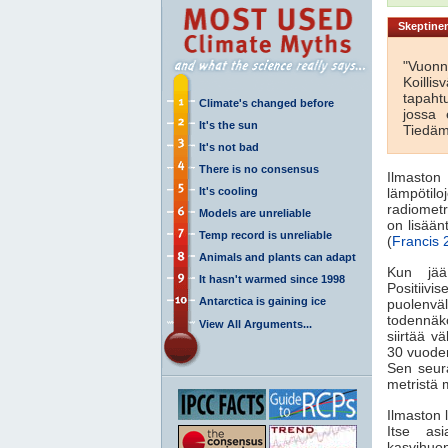
Skeptinen
"Vuonn
Koill
tapaht
Climate's changed before
jossa 
It's the sun
Tiedämm
It's not bad
There is no consensus
Ilmaston
It's cooling
lämpötilo
radiometri
Models are unreliable
on lisään
Temp record is unreliable
(
Francis 
Animals and plants can adapt
Kun jää 
It hasn't warmed since 1998
Positiivi
Antarctica is gaining ice
puolenväl
todennäk
View All Arguments...
siirtää v
30 vuoden
Sen seur
metristä 
Ilmaston 
Itse asi
kasvihuo