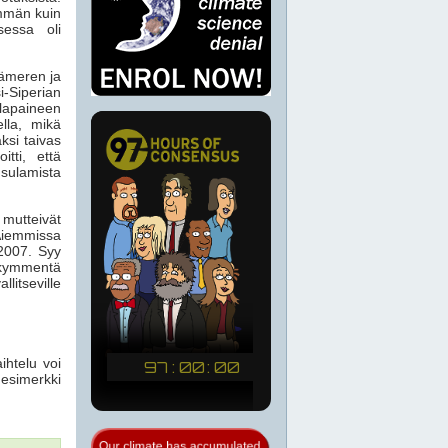
mmän kuin
sessa oli
äämeren ja
i-Siperian
alapaineen
lla, mikä
ksi taivas
itti, että
sulamista
mutteivät
Aiemmissa
 2007. Syy
sikymmentä
itseville
ihtelu voi
esimerkki