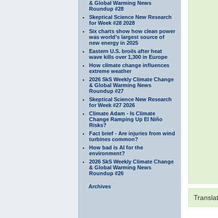
& Global Warming News
Roundup #28
Skeptical Science New Research
for Week #28 2028
Six charts show how clean power
was world’s largest source of
new energy in 2025
Eastern U.S. broils after heat
wave kills over 1,300 in Europe
How climate change influences
extreme weather
2026 SkS Weekly Climate Change
& Global Warming News
Roundup #27
Skeptical Science New Research
for Week #27 2026
Climate Adam - Is Climate
Change Ramping Up El Niño
Risks?
Fact brief - Are injuries from wind
turbines common?
How bad is AI for the
environment?
2026 SkS Weekly Climate Change
& Global Warming News
Roundup #26
Archives
Translat