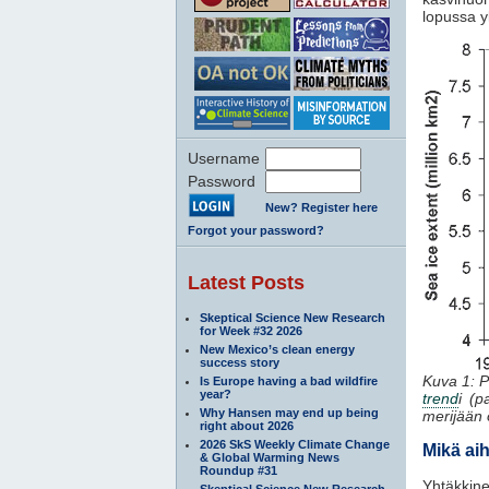
lopussa y
Username
Password
New? Register here
Forgot your password?
Latest Posts
Skeptical Science New Research
for Week #32 2026
New Mexico’s clean energy
success story
Kuva 1: P
Is Europe having a bad wildfire
year?
trend
i (p
Why Hansen may end up being
merijään 
right about 2026
2026 SkS Weekly Climate Change
Mikä ai
& Global Warming News
Roundup #31
Yhtäkkine
Skeptical Science New Research