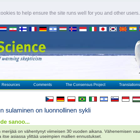
okies to help ensure the site runs well for you and other users
Resources
Comments
The Consensus Project
Translations
en sulaminen on luonnollinen sykli
ede sanoo...
n merijää on vähentynyt viimeisen 30 vuoden aikana. Vähenemisen vau
ja itse asiassa ylittää useimpien mallien ennustukset.