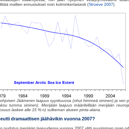
littää mallien ennustukset noin kolminkertaisesti (
Stroeve 2007
).
ohjoisen Jäämeren laajuus syyskuussa (ohut himmeä sininen) ja sen p
aksu tumma sininen). Merijään laajuus määritellään merijään reunoj
osuus laskee alle 15 %:n) sulkeman alueen pinta-alana.
heutti dramaattisen jäähävikin vuonna 2007?
n pudotus merijään laajuudessa vuonna 2007 ylitti suurimman osan od