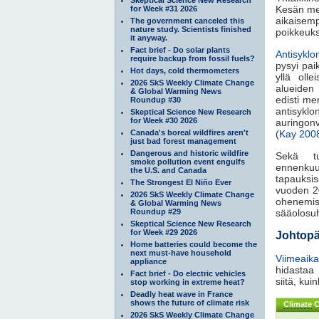
Kesän me
for Week #31 2026
aikaisem
The government canceled this
nature study. Scientists finished
poikkeuks
it anyway.
Fact brief - Do solar plants
Antisyklo
require backup from fossil fuels?
pysyi pai
Hot days, cold thermometers
yllä olle
2026 SkS Weekly Climate Change
alueiden
& Global Warming News
edisti me
Roundup #30
antisyklo
Skeptical Science New Research
for Week #30 2026
auringon
Canada's boreal wildfires aren't
(
Kay 200
just bad forest management
Dangerous and historic wildfire
Sekä tuu
smoke pollution event engulfs
ennenkuu
the U.S. and Canada
tapauksis
The Strongest El Niño Ever
vuoden 20
2026 SkS Weekly Climate Change
ohenemis
& Global Warming News
Roundup #29
sääolosuht
Skeptical Science New Research
for Week #29 2026
Johtop
Home batteries could become the
next must-have household
Viimeaika
appliance
hidastaa
Fact brief - Do electric vehicles
siitä, ku
stop working in extreme heat?
Deadly heat wave in France
shows the future of climate risk
Climate
C
2026 SkS Weekly Climate Change