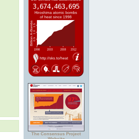
The Consensus Project
Website