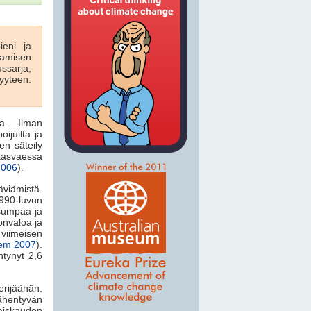
ieni ja
amisen
ssarja,
yyteen.
la. Ilman
ijuilta ja
en säteily
 kasvaessa
2006
).
viämistä.
990-luvun
sumpaa ja
nvaloa ja
 viimeisen
em 2007
).
tynyt 2,6
erijäähän.
ähentyvän
miskauden