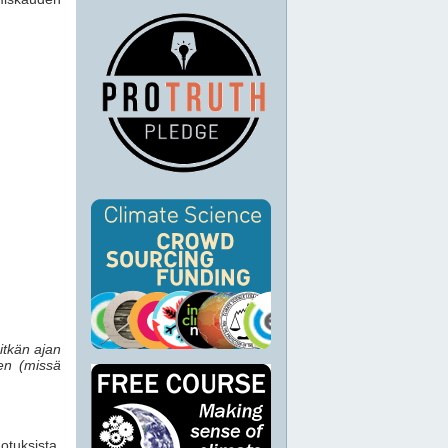
itkän ajan
en (missä
otuksista.