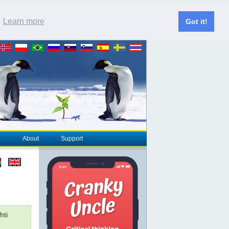
.
Learn more
Got it!
About
Support
hti