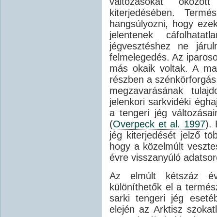
változásokat okozot
kiterjedésében. Termé
hangsúlyozni, hogy ez
jelentenek cáfolhat
jégvesztéshez ne járu
felmelegedés. Az iparos
más okaik voltak. A ma
részben a szénkörforgás 
megzavarásának tulajd
jelenkori sarkvidéki égh
a tengeri jég változása
(
Overpeck et al. 1997
).
jég kiterjedését jelző 
hogy a közelmúlt veszt
évre visszanyúló adatso
Az elmúlt kétszáz év
különíthetők el a termé
sarki tengeri jég eset
elején az Arktisz szoka