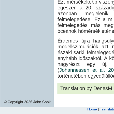
Ezt mérsékeltebb viszon
egészen a 20. századig
azonban megjelenik 
felmelegedése. Ez a mi
felmelegedés más megfi
óceánok hőmérsékleténe
Érdemes újra hangsúly
modellszimulációk azt 
északi-sarki felmelegedé
enyhébb időszaktól. A kö
nagyrészt egy új, 
(
Johannessen et al. 2
történetében egyedülálló
Translation by DenesM,
© Copyright 2026 John Cook
Home
|
Translat