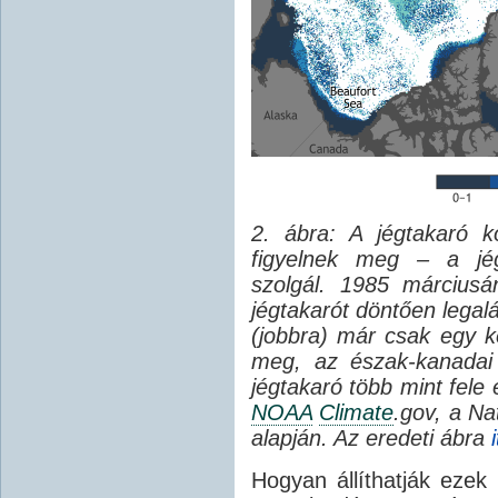
2. ábra: A jégtakaró 
figyelnek meg – a jég
szolgál. 1985 márciusá
jégtakarót döntően legal
(jobbra) már csak egy 
meg, az észak-kanadai s
jégtakaró több mint fele 
NOAA
Climate
.gov, a Na
alapján. Az eredeti ábra
i
Hogyan állíthatják ezek