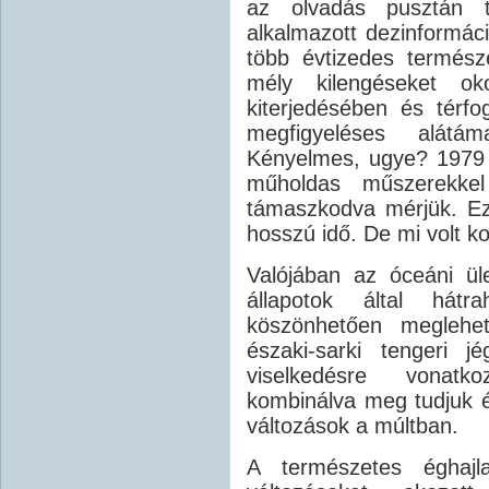
az olvadás pusztán 
alkalmazott dezinformáci
több évtizedes természe
mély kilengéseket ok
kiterjedésében és térfo
megfigyeléses alátám
Kényelmes, ugye? 1979 ó
műholdas műszerekkel 
támaszkodva mérjük. Ez
hosszú idő. De mi volt k
Valójában az óceáni ül
állapotok által hátr
köszönhetően meglehet
északi-sarki tengeri jé
viselkedésre vonatko
kombinálva meg tudjuk ér
változások a múltban.
A természetes éghajla