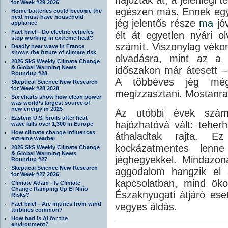
for Week #29 2026
egészen más. Ennek egyi
Home batteries could become the
next must-have household
jég jelentős része
ma
jóv
appliance
Fact brief - Do electric vehicles
élt át egyetlen nyári 
stop working in extreme heat?
számít. Viszonylag véko
Deadly heat wave in France
shows the future of climate risk
olvadásra, mint az a 
2026 SkS Weekly Climate Change
& Global Warming News
időszakon már átesett –
Roundup #28
A többéves jég mé
Skeptical Science New Research
for Week #28 2028
megizzasztani. Mostanra
Six charts show how clean power
was world’s largest source of
new energy in 2025
Az utóbbi évek szám
Eastern U.S. broils after heat
hajózhatóvá vált: teher
wave kills over 1,300 in Europe
How climate change influences
áthaladtak rajta. E
extreme weather
kockázatmentes lenn
2026 SkS Weekly Climate Change
& Global Warming News
jéghegyekkel. Mindazoná
Roundup #27
Skeptical Science New Research
aggodalom hangzik el 
for Week #27 2026
kapcsolatban, mind ökol
Climate Adam - Is Climate
Change Ramping Up El Niño
Északnyugati átjáró ese
Risks?
Fact brief - Are injuries from wind
vegyes áldás.
turbines common?
How bad is AI for the
environment?