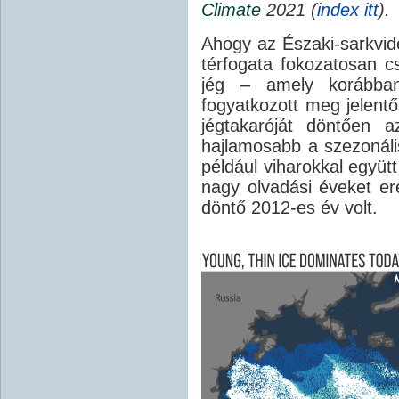
Climate
2021 (
index itt
).
Ahogy az Északi-sarkvidé
térfogata fokozatosan 
jég – amely korábba
fogyatkozott meg jelent
jégtakaróját döntően a
hajlamosabb a szezonáli
például viharokkal együt
nagy olvadási éveket e
döntő 2012-es év volt.