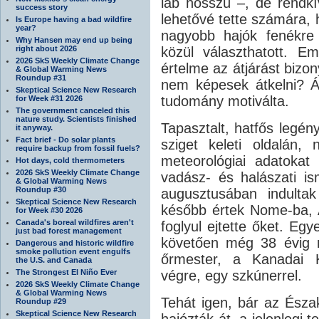
láb hosszú –, de rendkí
success story
lehetővé tette számára, 
Is Europe having a bad wildfire
year?
nagyobb hajók fenékre 
Why Hansen may end up being
right about 2026
közül választhatott. Em
2026 SkS Weekly Climate Change
értelme az átjárást bizon
& Global Warming News
Roundup #31
nem képesek átkelni?
Skeptical Science New Research
tudomány motiválta.
for Week #31 2026
The government canceled this
nature study. Scientists finished
Tapasztalt, hatfős legény
it anyway.
Fact brief - Do solar plants
sziget keleti oldalán, 
require backup from fossil fuels?
meteorológiai adatokat 
Hot days, cold thermometers
2026 SkS Weekly Climate Change
vadász- és halászati is
& Global Warming News
Roundup #30
augusztusában indulta
Skeptical Science New Research
később értek Nome-ba, A
for Week #30 2026
Canada's boreal wildfires aren't
foglyul ejtette őket. Egy
just bad forest management
követően még 38 évig 
Dangerous and historic wildfire
smoke pollution event engulfs
őrmester, a Kanadai Ki
the U.S. and Canada
The Strongest El Niño Ever
végre, egy szkúnerrel.
2026 SkS Weekly Climate Change
& Global Warming News
Tehát igen, bár az Észak
Roundup #29
Skeptical Science New Research
hajózták át, a jelenlegi t