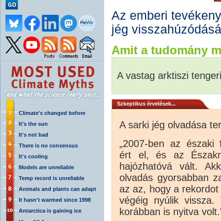
Az emberi tevékenys
jég visszahúzódásá
Amit a tudomány m
A vastag arktiszi tenge
Szkeptikus érvelések...
Climate's changed before
A sarki jég olvadása te
It's the sun
It's not bad
„2007-ben az északi f
There is no consensus
ért el, és az Északn
It's cooling
hajózhatóvá vált. A
Models are unreliable
olvadás gyorsabban za
Temp record is unreliable
az az, hogy a rekordot
Animals and plants can adapt
végéig nyúlik vissza
It hasn't warmed since 1998
korábban is nyitva volt.
Antarctica is gaining ice