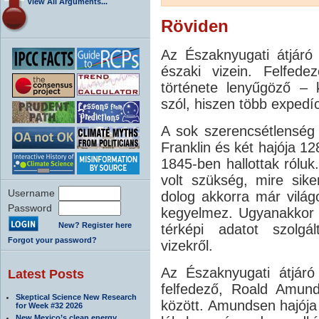
View All Arguments...
Röviden
Az Északnyugati átjáró
északi vizein. Felfede
története lenyűgöző – ki
szól, hiszen több expedíc
A sok szerencsétlenség
Franklin és két hajója 12
1845-ben hallottak róluk
volt szükség, mire sike
Username
dolog akkorra már világ
Password
kegyelmez. Ugyanakkor a
New? Register here
térképi adatot szolgál
Forgot your password?
vizekről.
Az Északnyugati átjáró
Latest Posts
felfedező, Roald Amun
Skeptical Science New Research
között. Amundsen hajója 
for Week #32 2026
New Mexico’s clean energy