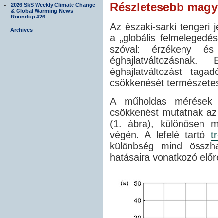
Részletesebb magy
2026 SkS Weekly Climate Change
& Global Warming News
Roundup #26
Az északi-sarki tengeri 
Archives
a „globális felmelegedé
szóval: érzékeny és
éghajlatváltozásnak
éghajlatváltozást taga
csökkenését természetes 
A műholdas mérések 
csökkenést mutatnak az é
(1. ábra), különösen 
végén. A lefelé tartó
t
különbség mind összha
hatásaira vonatkozó előr