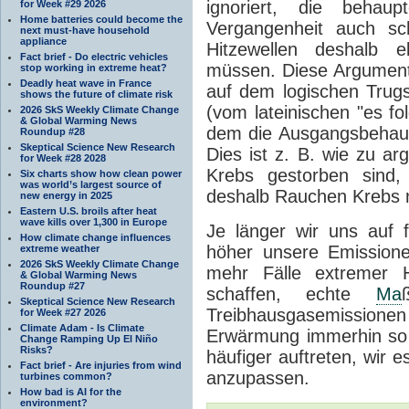
ignoriert, die behau
for Week #29 2026
Home batteries could become the
Vergangenheit auch sc
next must-have household
appliance
Hitzewellen deshalb e
Fact brief - Do electric vehicles
müssen. Diese Argumenta
stop working in extreme heat?
Deadly heat wave in France
auf dem logischen Trug
shows the future of climate risk
(vom lateinischen "es fol
2026 SkS Weekly Climate Change
& Global Warming News
dem die Ausgangsbehaupt
Roundup #28
Skeptical Science New Research
Dies ist z. B. wie zu 
for Week #28 2028
Krebs gestorben sind,
Six charts show how clean power
was world’s largest source of
deshalb Rauchen Krebs n
new energy in 2025
Eastern U.S. broils after heat
wave kills over 1,300 in Europe
Je länger wir uns auf f
How climate change influences
höher unsere Emission
extreme weather
2026 SkS Weekly Climate Change
mehr Fälle extremer 
& Global Warming News
Roundup #27
schaffen, echte
Ma
Skeptical Science New Research
Treibhausgasemissionen 
for Week #27 2026
Climate Adam - Is Climate
Erwärmung immerhin so 
Change Ramping Up El Niño
Risks?
häufiger auftreten, wir 
Fact brief - Are injuries from wind
anzupassen.
turbines common?
How bad is AI for the
environment?