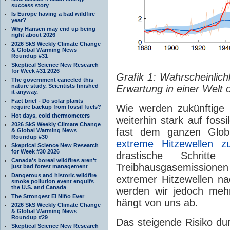
success story
Is Europe having a bad wildfire
year?
Why Hansen may end up being
right about 2026
2026 SkS Weekly Climate Change
& Global Warming News
Roundup #31
Skeptical Science New Research
for Week #31 2026
Grafik 1: Wahrscheinlich
The government canceled this
nature study. Scientists finished
Erwartung in einer Welt
it anyway.
Fact brief - Do solar plants
Wie werden zukünftige
require backup from fossil fuels?
Hot days, cold thermometers
weiterhin stark auf foss
2026 SkS Weekly Climate Change
fast dem ganzen Glob
& Global Warming News
Roundup #30
extreme Hitzewellen 
Skeptical Science New Research
for Week #30 2026
drastische Schritte
Canada's boreal wildfires aren't
Treibhausgasemissione
just bad forest management
Dangerous and historic wildfire
extremer Hitzewellen nac
smoke pollution event engulfs
the U.S. and Canada
werden wir jedoch mehr
The Strongest El Niño Ever
hängt von uns ab.
2026 SkS Weekly Climate Change
& Global Warming News
Roundup #29
Das steigende Risiko dur
Skeptical Science New Research