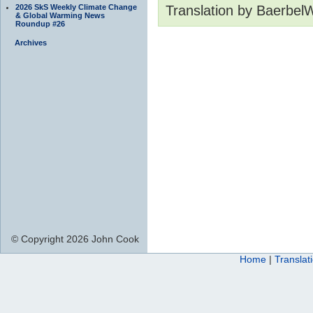
Translation by Baerbel
2026 SkS Weekly Climate Change
& Global Warming News
Roundup #26
Archives
© Copyright 2026 John Cook
Home
|
Translat