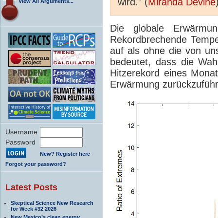
wird." (
Miranda Devine
View All Arguments...
Die globale Erwärmung
Rekordbrechende Tempera
auf als ohne die von u
bedeutet, dass die Wahr
Hitzerekord eines Monat
Erwärmung zurückzuführe
Username
Password
New? Register here
Forgot your password?
Latest Posts
Skeptical Science New Research
for Week #32 2026
New Mexico’s clean energy