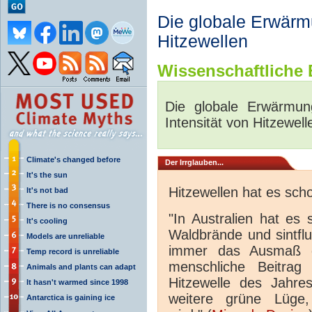
Die globale Erwärm
Hitzewellen
Wissenschaftliche B
Die globale Erwärmun
Intensität von Hitzewell
Climate's changed before
Der Irrglauben...
It's the sun
Hitzewellen hat es sc
It's not bad
There is no consensus
"In Australien hat es
It's cooling
Waldbrände und sintfl
Models are unreliable
immer das Ausmaß d
Temp record is unreliable
menschliche Beitra
Animals and plants can adapt
Hitzewelle des Jahre
It hasn't warmed since 1998
weitere grüne Lüge
Antarctica is gaining ice