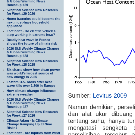
& Global Warming News
Roundup #29
Skeptical Science New Research
for Week #29 2026
Home batteries could become the
next must-have household
appliance
Fact brief - Do electric vehicles
stop working in extreme heat?
Deadly heat wave in France
shows the future of climate risk
2026 SkS Weekly Climate Change
& Global Warming News
Roundup #28
Skeptical Science New Research
for Week #28 2028
Six charts show how clean power
was world’s largest source of
new energy in 2025
Eastern U.S. broils after heat
wave kills over 1,300 in Europe
How climate change influences
Sumber:
Levitus 2009
extreme weather
2026 SkS Weekly Climate Change
& Global Warming News
Namun demikian, perseli
Roundup #27
Skeptical Science New Research
dan alat ukur dibuang
for Week #27 2026
tentang suhu, hanya tu
Climate Adam - Is Climate
Change Ramping Up El Niño
mengatasi sengketa
Risks?
Fact brief - Are injuries from wind
perselisihan tersebut