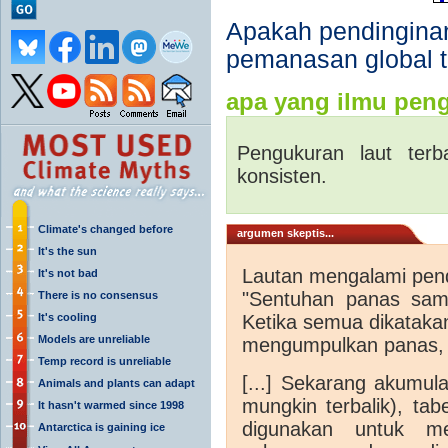
Apakah pendingina
pemanasan global t
apa yang ilmu peng
Pengukuran laut ter
konsisten.
Climate's changed before
argumen skeptis...
It's the sun
Lautan mengalami pen
It's not bad
"Sentuhan panas samu
There is no consensus
It's cooling
Ketika semua dikatakan 
Models are unreliable
mengumpulkan panas, hi
Temp record is unreliable
[...] Sekarang akumul
Animals and plants can adapt
mungkin terbalik), tab
It hasn't warmed since 1998
digunakan untuk m
Antarctica is gaining ice