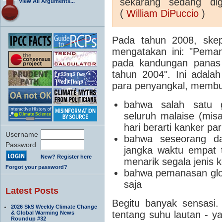
sekarang sedang di
View All Arguments...
(
William DiPuccio
)
Pada tahun 2008, skep
mengatakan ini: "Peman
pada kandungan panas l
tahun 2004".
Ini adala
para penyangkal, membua
bahwa salah satu 
seluruh malaise (mis
hari berarti kanker p
Username
bahwa seseorang dap
Password
jangka waktu empat t
New? Register here
menarik segala jenis 
Forgot your password?
bahwa pemanasan globa
saja
Latest Posts
Begitu banyak sensasi.
2026 SkS Weekly Climate Change
tentang suhu lautan - y
& Global Warming News
Roundup #32