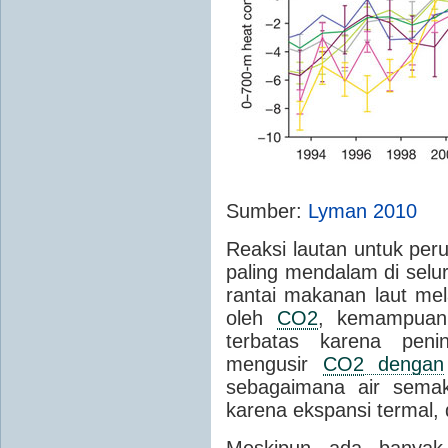
Sumber:
Lyman 2010
Reaksi lautan untuk per
paling mendalam di selu
rantai makanan laut me
oleh
CO2
, kemampuan
terbatas karena peni
mengusir
CO2
dengan
sebagaimana air semak
karena ekspansi termal, 
Meskipun ada banyak 