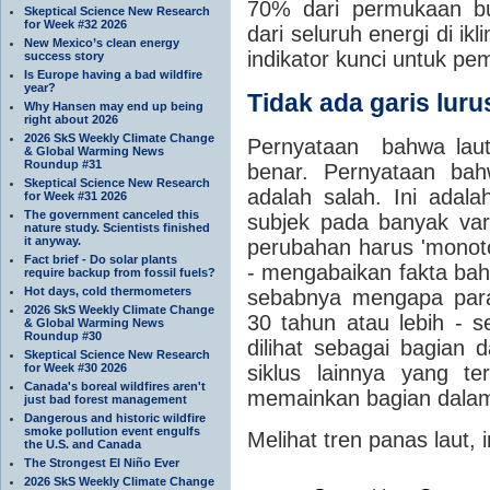
70% dari permukaan b
Skeptical Science New Research
for Week #32 2026
dari seluruh energi di i
New Mexico’s clean energy
indikator kunci untuk pe
success story
Is Europe having a bad wildfire
year?
Tidak ada garis luru
Why Hansen may end up being
right about 2026
2026 SkS Weekly Climate Change
Pernyataan bahwa laut
& Global Warming News
Roundup #31
benar.
Pernyataan
bahw
Skeptical Science New Research
adalah salah.
Ini adala
for Week #31 2026
The government canceled this
subjek pada banyak var
nature study. Scientists finished
it anyway.
perubahan harus 'monoto
Fact brief - Do solar plants
- mengabaikan fakta bahw
require backup from fossil fuels?
Hot days, cold thermometers
sebabnya mengapa para
2026 SkS Weekly Climate Change
30 tahun atau lebih - s
& Global Warming News
Roundup #30
dilihat sebagai bagian 
Skeptical Science New Research
for Week #30 2026
siklus lainnya yang t
Canada's boreal wildfires aren't
memainkan bagian dalam 
just bad forest management
Dangerous and historic wildfire
smoke pollution event engulfs
Melihat tren panas laut, 
the U.S. and Canada
The Strongest El Niño Ever
2026 SkS Weekly Climate Change