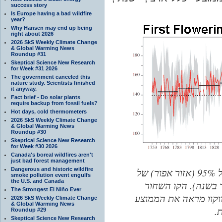
success story
Is Europe having a bad wildfire
year?
Why Hansen may end up being
right about 2026
2026 SkS Weekly Climate Change
& Global Warming News
Roundup #31
Skeptical Science New Research
for Week #31 2026
The government canceled this
nature study. Scientists finished
it anyway.
Fact brief - Do solar plants
require backup from fossil fuels?
Hot days, cold thermometers
2026 SkS Weekly Climate Change
& Global Warming News
Roundup #30
Skeptical Science New Research
for Week #30 2026
Canada's boreal wildfires aren't
just bad forest management
Dangerous and historic wildfire
איור 1: ממוצע (קו אדום) וטווח השגיאה של 95% (אזור אפור) של
smoke pollution event engulfs
the U.S. and Canada
 בשנה). הקו השחור
The Strongest El Niño Ever
נים והקו המקווקוו מראה את הממוצע
2026 SkS Weekly Climate Change
& Global Warming News
Roundup #29
Skeptical Science New Research