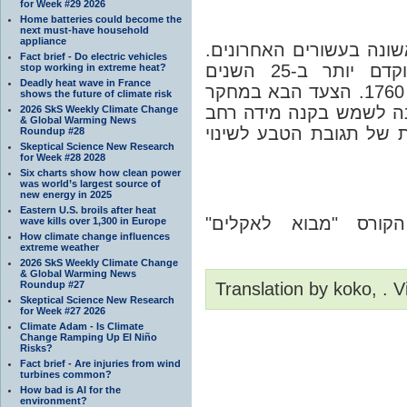
for Week #29 2026
Home batteries could become the
next must-have household
appliance
שונה בעשורים האחרונים
Fact brief - Do electric vehicles
תאריך הפריחה הראשונה הממוצע מוקדם יותר ב-25 השנים
stop working in extreme heat?
Deadly heat wave in France
האחרונות מאשר בכל תקופה אחרת מאז 1760. הצעד הבא במחקר
shows the future of climate risk
נה לשמש בקנה מידה רחב
2026 SkS Weekly Climate Change
& Global Warming News
ת של תגובת הטבע לשינוי
Roundup #28
Skeptical Science New Research
for Week #28 2028
Six charts show how clean power
was world’s largest source of
new energy in 2025
Eastern U.S. broils after heat
הקורס "מבוא לאקלים
wave kills over 1,300 in Europe
How climate change influences
extreme weather
2026 SkS Weekly Climate Change
& Global Warming News
Roundup #27
Translation by koko, . 
Skeptical Science New Research
for Week #27 2026
Climate Adam - Is Climate
Change Ramping Up El Niño
Risks?
Fact brief - Are injuries from wind
turbines common?
How bad is AI for the
environment?