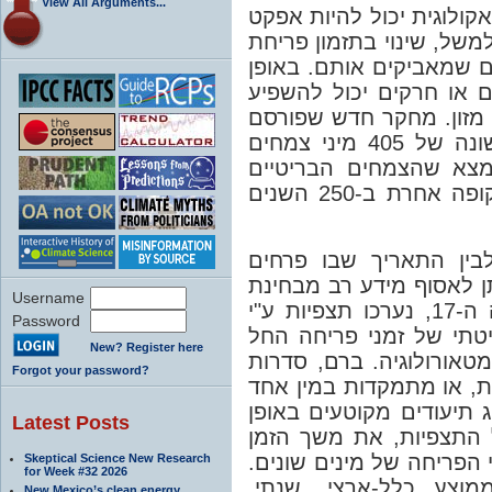
View All Arguments...
קולוגית יכול להיות אפקט
משל, שינוי בתזמון פריחת
ם שמאביקים אותם. באופן
ם או חרקים יכול להשפיע
מזון. מחקר חדש שפורסם
ניתח כמעט 400,000 תיעודי פריחה ראשונה של 405 מיני צמחים
).  שהצמחים הבריטיים
פורחים כעת מוקדם יותר מאשר בכל תקופה אחרת ב-250 השנים
בין התאריך שבו פרחים
 לאסוף מידע רב מבחינת
Username
תאריכי פריחה בעבר. מאז אמצע המאה ה-17, נערכו תצפיות ע"י
Password
שיטתי של זמני פריחה החל
New? Register here
מלכותי למטאורולוגיה. ברם, סדרות
Forgot your password?
ת, או מתמקדות במין אחד
יקה למיזוג תיעודים מקוטעים באופן
Latest Posts
 התצפיות, את משך הזמן
 הפריחה של מינים שונים
Skeptical Science New Research
for Week #32 2026
מוצע כלל-ארצי, שנתי
New Mexico’s clean energy