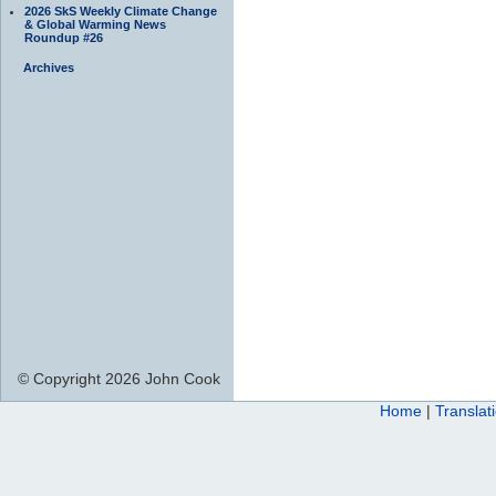
2026 SkS Weekly Climate Change
& Global Warming News
Roundup #26
Archives
© Copyright 2026 John Cook
Home
|
Translat