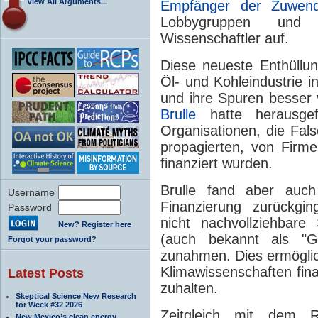
View All Arguments...
Empfänger der Zuwen
Lobbygruppen und 
Wissenschaftler auf.
Diese neueste Enthüllun
Öl- und Kohleindustrie i
und ihre Spuren besser 
Brulle
hatte herausge
Organisationen, die Fal
propagierten, von Firme
finanziert wurden.
Brulle fand aber auc
Username
Finanzierung zurückgi
Password
nicht nachvollziehbar
New? Register here
(auch bekannt als "G
Forgot your password?
zunahmen. Dies ermögli
Klimawissenschaften fina
Latest Posts
zuhalten.
Skeptical Science New Research
for Week #32 2026
Zeitgleich mit dem R
New Mexico’s clean energy