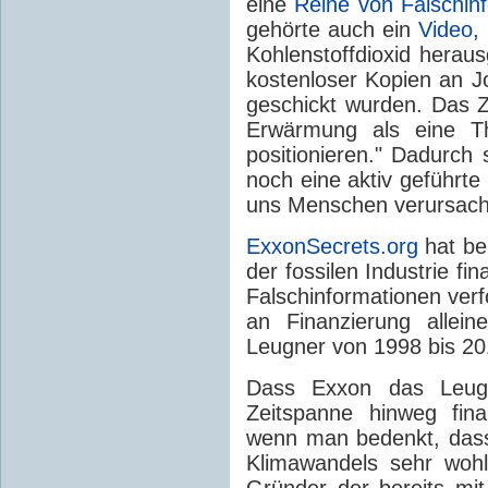
eine
Reihe von Falschi
gehörte auch ein
Video
,
Kohlenstoffdioxid herau
kostenloser Kopien an Jo
geschickt wurden. Das Z
Erwärmung als eine Th
positionieren." Dadurch 
noch eine aktiv geführte
uns Menschen verursach
ExxonSecrets.org
hat be
der fossilen Industrie 
Falschinformationen verf
an Finanzierung allei
Leugner von 1998 bis 20
Dass Exxon das Leugn
Zeitspanne hinweg fina
wenn man bedenkt, dass
Klimawandels sehr woh
Gründer der bereits mit