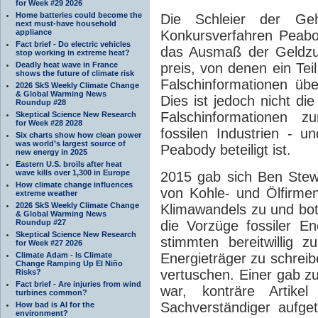
for Week #29 2026
Home batteries could become the
Die Schleier der Ge
next must-have household
appliance
Konkursverfahren Peabo
Fact brief - Do electric vehicles
das Ausmaß der Geldzu
stop working in extreme heat?
Deadly heat wave in France
preis, von denen ein Tei
shows the future of climate risk
Falschinformationen üb
2026 SkS Weekly Climate Change
& Global Warming News
Dies ist jedoch nicht di
Roundup #28
Falschinformationen 
Skeptical Science New Research
for Week #28 2028
fossilen Industrien - 
Six charts show how clean power
was world’s largest source of
Peabody beteiligt ist.
new energy in 2025
Eastern U.S. broils after heat
wave kills over 1,300 in Europe
2015 gab sich Ben Ste
How climate change influences
von Kohle- und Ölfirme
extreme weather
2026 SkS Weekly Climate Change
Klimawandels zu und bot 
& Global Warming News
Roundup #27
die Vorzüge fossiler E
Skeptical Science New Research
stimmten bereitwillig z
for Week #27 2026
Climate Adam - Is Climate
Energieträger zu schreib
Change Ramping Up El Niño
vertuschen. Einer gab z
Risks?
Fact brief - Are injuries from wind
war, konträre Artik
turbines common?
Sachverständiger aufge
How bad is AI for the
environment?