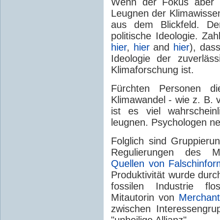
Wenn der Fokus aber n
Leugnen der Klimawissens
aus dem Blickfeld. De
politische Ideologie. Za
hier
,
hier
and
hier
), das
Ideologie der zuverläs
Klimaforschung ist.
Fürchten Personen d
Klimawandel - wie z. B. v
ist es viel wahrschein
leugnen. Psychologen ne
Folglich sind Gruppierun
Regulierungen des M
Quellen von Falschinfo
Produktivität wurde durch
fossilen Industrie fl
Mitautorin von
Merchant
zwischen Interessengru
"unheilige Allianz".