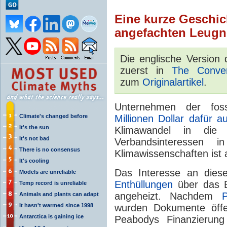
Eine kurze Geschic
angefachten Leugn
Die englische Version
zuerst in
The Conver
zum
Originalartikel
.
Unternehmen der foss
Climate's changed before
Millionen Dollar dafür 
It's the sun
Klimawandel in die
It's not bad
Verbandsinteressen
There is no consensus
Klimawissenschaften ist a
It's cooling
Das Interesse an die
Models are unreliable
Enthüllungen
über das 
Temp record is unreliable
angeheizt. Nachdem
Animals and plants can adapt
It hasn't warmed since 1998
wurden Dokumente öffe
Antarctica is gaining ice
Peabodys Finanzierung 