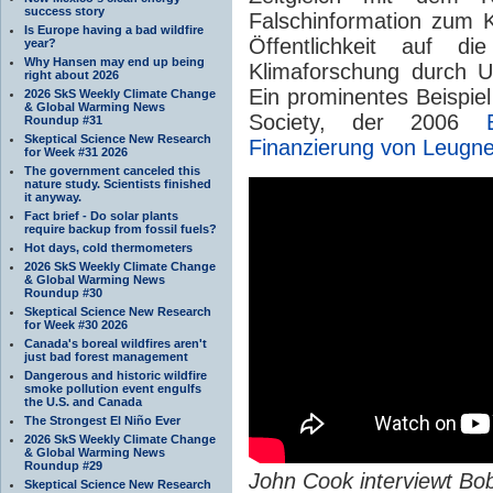
success story
Falschinformation zum 
Is Europe having a bad wildfire
Öffentlichkeit auf d
year?
Why Hansen may end up being
Klimaforschung durch 
right about 2026
Ein prominentes Beispiel
2026 SkS Weekly Climate Change
& Global Warming News
Society, der 2006
Roundup #31
Skeptical Science New Research
Finanzierung von Leugne
for Week #31 2026
The government canceled this
nature study. Scientists finished
it anyway.
Fact brief - Do solar plants
require backup from fossil fuels?
Hot days, cold thermometers
2026 SkS Weekly Climate Change
& Global Warming News
Roundup #30
Skeptical Science New Research
for Week #30 2026
Canada's boreal wildfires aren't
just bad forest management
Dangerous and historic wildfire
smoke pollution event engulfs
the U.S. and Canada
The Strongest El Niño Ever
2026 SkS Weekly Climate Change
& Global Warming News
Roundup #29
John Cook interviewt Bo
Skeptical Science New Research