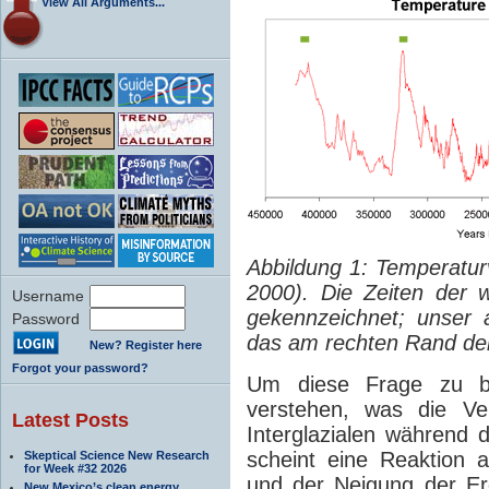
View All Arguments...
Abbildung 1: Temperaturv
2000). Die Zeiten der 
Username
gekennzeichnet; unser ak
Password
das am rechten Rand der
New? Register here
Forgot your password?
Um diese Frage zu b
verstehen, was die Ve
Latest Posts
Interglazialen während 
scheint eine Reaktion 
Skeptical Science New Research
for Week #32 2026
und der Neigung der Er
New Mexico’s clean energy