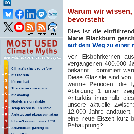
Warum wir wissen, 
bevorsteht
Dies ist die einführen
Marie Blackburn gesc
auf dem Weg zu einer n
Von Eisbohrkernen aus
vergangenen 400.000 Jah
Climate's changed before
bekannt - dominiert wa
It's the sun
Diese Glaziale sind von
It's not bad
warme Perioden, die ty
There is no consensus
Abbildung 1 unten zeig
It's cooling
Antarktis innerhalb di
Models are unreliable
unsere aktuelle Zwisch
Temp record is unreliable
12.000 Jahre andauert,
Animals and plants can adapt
eine neue Eiszeit kurz b
It hasn't warmed since 1998
Behauptung?
Antarctica is gaining ice