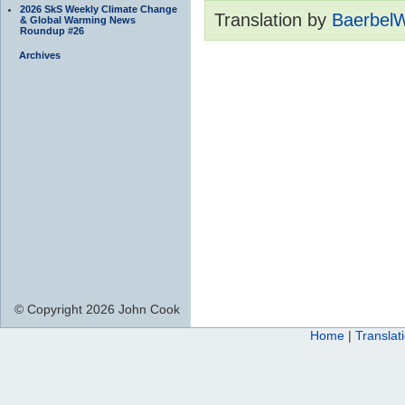
2026 SkS Weekly Climate Change
Translation by
Baerbel
& Global Warming News
Roundup #26
Archives
© Copyright 2026 John Cook
Home
|
Translat