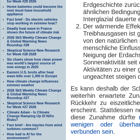
for Week #29 2026
Erdgeschichte zurüc
Home batteries could become the
next must-have household
ähnlichen Bedingung
appliance
Interglazial dauerte
Fact brief - Do electric vehicles
stop working in extreme heat?
Der wärmende Effe
Deadly heat wave in France
Treibhausgasen ist g
shows the future of climate risk
2026 SkS Weekly Climate Change
von den natürlichen
& Global Warming News
Roundup #28
menschliche Einflus
Skeptical Science New Research
Neigung der Erdachs
for Week #28 2028
Six charts show how clean power
Sonnenaktivität seit
was world’s largest source of
new energy in 2025
Aktivitäten zu einer
Eastern U.S. broils after heat
ungeachtet steigen d
wave kills over 1,300 in Europe
How climate change influences
extreme weather
Es kann deshalb der Sc
2026 SkS Weekly Climate Change
& Global Warming News
weiterhin erwartete Z
Roundup #27
Rückkehr zu eiszeitlic
Skeptical Science New Research
for Week #27 2026
erscheint. Stattdessen 
Climate Adam - Is Climate
diese Zunahme dürfte
Change Ramping Up El Niño
Risks?
wenigen oder überhau
Fact brief - Are injuries from wind
turbines common?
verbunden sein
.
How bad is AI for the
environment?