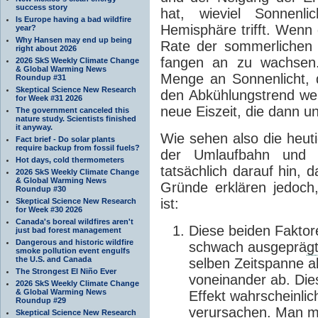
success story
hat, wieviel Sonnenl
Is Europe having a bad wildfire
Hemisphäre trifft. Wen
year?
Why Hansen may end up being
Rate der sommerlichen 
right about 2026
fangen an zu wachsen.
2026 SkS Weekly Climate Change
& Global Warming News
Menge an Sonnenlicht, da
Roundup #31
Skeptical Science New Research
den Abkühlungstrend weit
for Week #31 2026
neue Eiszeit, die dann u
The government canceled this
nature study. Scientists finished
it anyway.
Wie sehen also die heu
Fact brief - Do solar plants
require backup from fossil fuels?
der Umlaufbahn und 
Hot days, cold thermometers
tatsächlich darauf hin, 
2026 SkS Weekly Climate Change
& Global Warming News
Gründe erklären jedoch
Roundup #30
ist:
Skeptical Science New Research
for Week #30 2026
Canada's boreal wildfires aren't
Diese beiden Faktor
just bad forest management
Dangerous and historic wildfire
schwach ausgeprä
g
smoke pollution event engulfs
the U.S. and Canada
selben Zeitspanne a
The Strongest El Niño Ever
voneinander ab. Die
2026 SkS Weekly Climate Change
& Global Warming News
Effekt wahrscheinli
Roundup #29
verursachen. Man m
Skeptical Science New Research