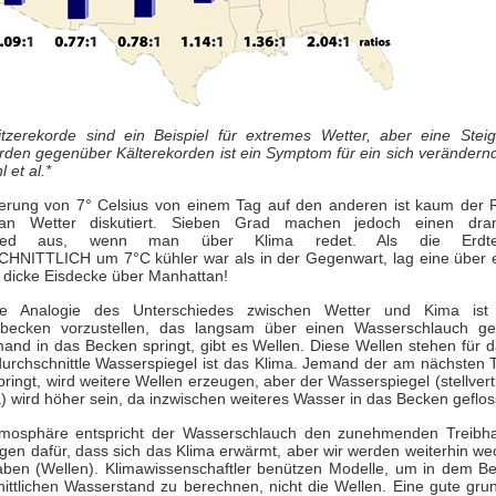
itzerekorde sind ein Beispiel für extremes Wetter, aber eine Stei
rden gegenüber Kälterekorden ist ein Symptom für ein sich verändern
 et al.*
erung von 7° Celsius von einem Tag auf den anderen ist kaum der 
n Wetter diskutiert. Sieben Grad machen jedoch einen dram
chied aus, wenn man über Klima redet. Als die Erdtem
NITTLICH um 7°C kühler war als in der Gegenwart, lag eine über e
 dicke Eisdecke über Manhattan!
te Analogie des Unterschiedes zwischen Wetter und Kima ist 
ecken vorzustellen, das langsam über einen Wasserschlauch gefü
nd in das Becken springt, gibt es Wellen. Diese Wellen stehen für 
urchschnittle Wasserspiegel ist das Klima. Jemand der am nächsten 
ringt, wird weitere Wellen erzeugen, aber der Wasserspiegel (stellvert
) wird höher sein, da inzwischen weiteres Wasser in das Becken gefloss
tmosphäre entspricht der Wasserschlauch den zunehmenden Treibh
gen dafür, dass sich das Klima erwärmt, aber wir werden weiterhin w
aben (Wellen). Klimawissenschaftler benützen Modelle, um in dem B
ittlichen Wasserstand zu berechnen, nicht die Wellen. Eine gute gr