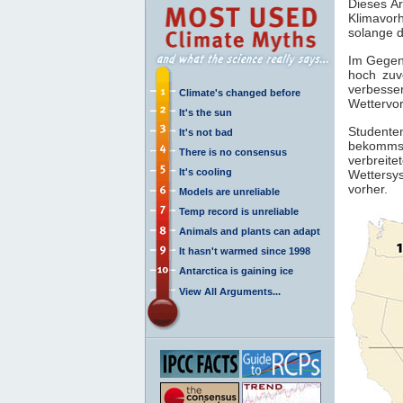
Dieses Ar
Klimavorh
solange d
Im Gegen
hoch zuv
verbesse
Climate's changed before
Wettervo
It's the sun
Studente
It's not bad
bekommst,
There is no consensus
verbreit
It's cooling
Wettersys
vorher.
Models are unreliable
Temp record is unreliable
Animals and plants can adapt
It hasn't warmed since 1998
Antarctica is gaining ice
View All Arguments...