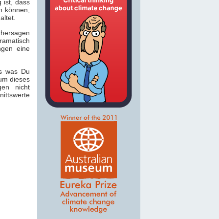
 ist, dass
in können,
ltet.
rhersagen
ramatisch
ngen eine
as was Du
rum dieses
gen nicht
nittswerte