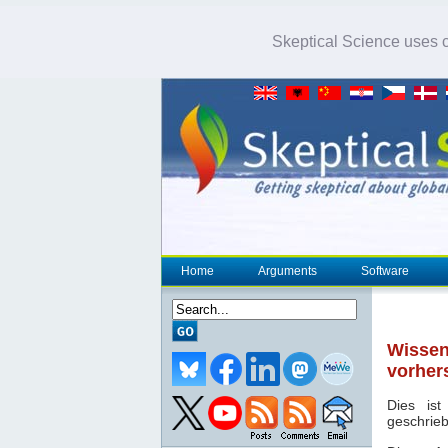
Skeptical Science uses co
Home
Arguments
Software
Wissen
vorher
Dies is
geschrieb