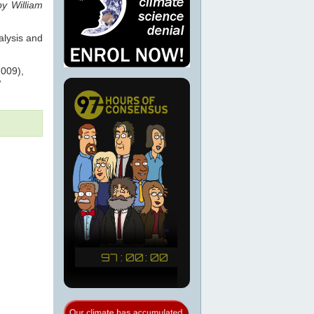
by William
alysis and
2009),
w