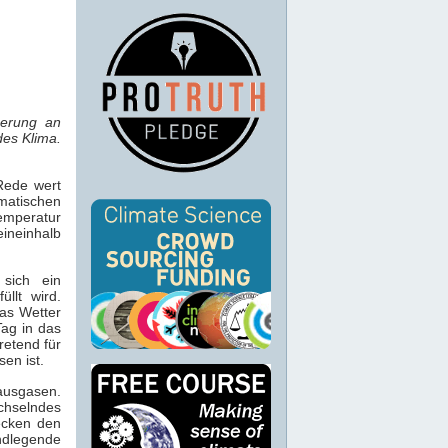
gerung an
des Klima.
Rede wert
atischen
peratur
ineinhalb
sich ein
llt wird.
das Wetter
Tag in das
retend für
en ist.
ausgasen.
echselndes
ecken den
undlegende