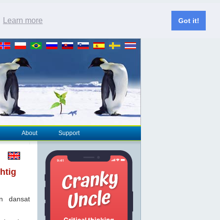
.
Learn more
Got it!
About
Support
htig
n dansat