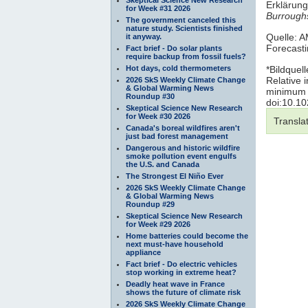
Erklärun
for Week #31 2026
Burrough
The government canceled this
nature study. Scientists finished
Quelle: A
it anyway.
Forecasti
Fact brief - Do solar plants
require backup from fossil fuels?
Hot days, cold thermometers
*Bildquel
Relative 
2026 SkS Weekly Climate Change
& Global Warming News
minimum t
Roundup #30
doi:10.1
Skeptical Science New Research
for Week #30 2026
Transla
Canada's boreal wildfires aren't
just bad forest management
Dangerous and historic wildfire
smoke pollution event engulfs
the U.S. and Canada
The Strongest El Niño Ever
2026 SkS Weekly Climate Change
& Global Warming News
Roundup #29
Skeptical Science New Research
for Week #29 2026
Home batteries could become the
next must-have household
appliance
Fact brief - Do electric vehicles
stop working in extreme heat?
Deadly heat wave in France
shows the future of climate risk
2026 SkS Weekly Climate Change