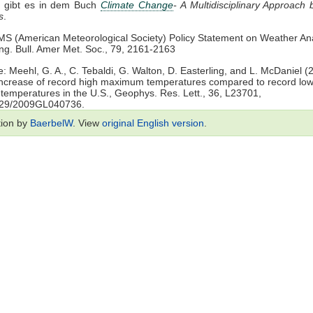
g gibt es in dem Buch
Climate Change
- A Multidisciplinary Approach 
s
.
MS (American Meteorological Society) Policy Statement on Weather An
ng. Bull. Amer Met. Soc., 79, 2161-2163
le: Meehl, G. A., C. Tebaldi, G. Walton, D. Easterling, and L. McDaniel (
increase of record high maximum temperatures compared to record lo
emperatures in the U.S., Geophys. Res. Lett., 36, L23701,
029/2009GL040736.
tion by
BaerbelW
. View
original English version
.