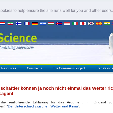
okies to help ensure the site runs well for you and other users
Resources
Comments
The Consensus Project
Translations
schaftler können ja noch nicht einmal das Wetter ric
sagen!
t die
einführende
Erklärung für das Argument (im Original vo
en) "
Der Unterschied zwischen Wetter und Klima
".