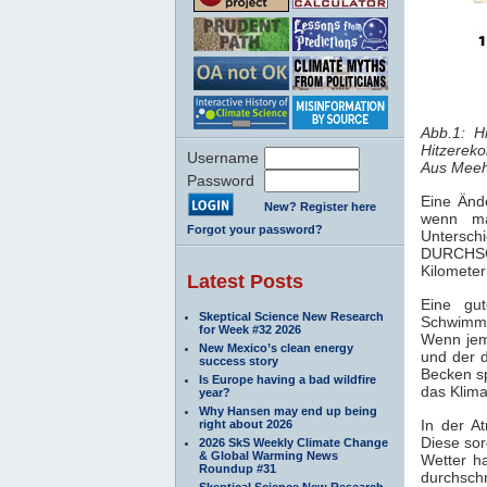
Abb.1: H
Hitzereko
Username
Aus Meehl
Password
Eine Änd
New? Register here
wenn ma
Forgot your password?
Unters
DURCHSCH
Kilometer
Latest Posts
Eine gu
Skeptical Science New Research
Schwimmb
for Week #32 2026
Wenn jema
New Mexico’s clean energy
und der d
success story
Becken sp
Is Europe having a bad wildfire
das Klima
year?
Why Hansen may end up being
In der A
right about 2026
Diese sor
2026 SkS Weekly Climate Change
& Global Warming News
Wetter h
Roundup #31
durchschn
Skeptical Science New Research