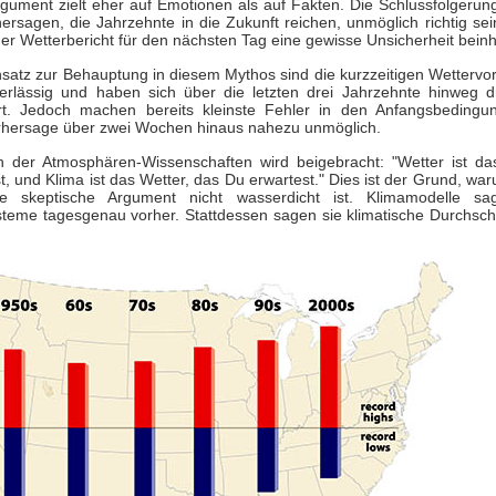
gument zielt eher auf Emotionen als auf Fakten. Die Schlussfolgerung
ersagen, die Jahrzehnte in die Zukunft reichen, unmöglich richtig se
er Wetterbericht für den nächsten Tag eine gewisse Unsicherheit beinha
satz zur Behauptung in diesem Mythos sind die kurzzeitigen Wettervo
erlässig und haben sich über die letzten drei Jahrzehnte hinweg d
rt. Jedoch machen bereits kleinste Fehler in den Anfangsbedingu
rhersage über zwei Wochen hinaus nahezu unmöglich.
n der Atmosphären-Wissenschaften wird beigebracht: "Wetter ist d
 und Klima ist das Wetter, das Du erwartest." Dies ist der Grund, wa
ete skeptische Argument nicht wasserdicht ist. Klimamodelle sa
teme tagesgenau vorher. Stattdessen sagen sie klimatische Durchsch