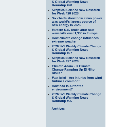
& Global Warming News
Roundup #28
Skeptical Science New Research
for Week #28 2028
Six charts show how clean power
was world’s largest source of
new energy in 2025
Eastern U.S. broils after heat
wave kills over 1,300 in Europe
How climate change influences
extreme weather
2026 SkS Weekly Climate Change
& Global Warming News
Roundup #27
Skeptical Science New Research
for Week #27 2026
Climate Adam - Is Climate
Change Ramping Up El Niño
Risks?
Fact brief - Are injuries from wind
turbines common?
How bad is AI for the
environment?
2026 SkS Weekly Climate Change
& Global Warming News
Roundup #26
Archives