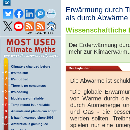
Erwärmung durch Tre
als durch Abwärme
Wissenschaftliche B
Die Erderwärmung durc
mehr zur Klimaerwärmu
Climate's changed before
Der Irrglauben...
It's the sun
It's not bad
Die Abwärme ist schul
There is no consensus
"Die globale Erwärmun
It's cooling
von Wärme durch die I
Models are unreliable
durch Atomenergie und
Temp record is unreliable
und Gas - die besser
Animals and plants can adapt
werden sollten. Treib
It hasn't warmed since 1998
spielen nur eine unter
Antarctica is gaining ice