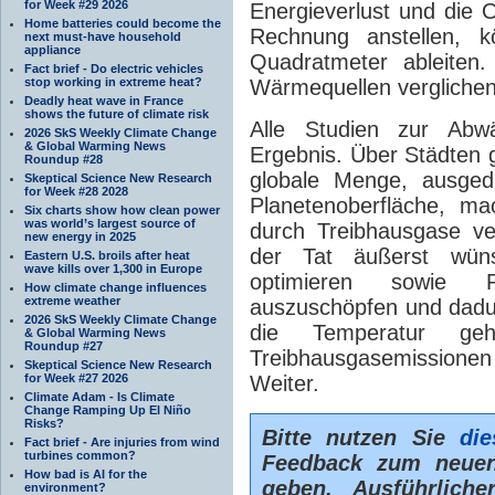
for Week #29 2026
Energieverlust und die 
Home batteries could become the
Rechnung anstellen, 
next must-have household
appliance
Quadratmeter ableiten
Fact brief - Do electric vehicles
stop working in extreme heat?
Wärmequellen vergliche
Deadly heat wave in France
shows the future of climate risk
Alle Studien zur Ab
2026 SkS Weekly Climate Change
& Global Warming News
Ergebnis. Über Städten 
Roundup #28
globale Menge, ausged
Skeptical Science New Research
for Week #28 2028
Planetenoberfläche, ma
Six charts show how clean power
was world’s largest source of
durch Treibhausgase ve
new energy in 2025
der Tat äußerst wünsc
Eastern U.S. broils after heat
wave kills over 1,300 in Europe
optimieren sowie Po
How climate change influences
extreme weather
auszuschöpfen und dadu
2026 SkS Weekly Climate Change
die Temperatur g
& Global Warming News
Roundup #27
Treibhausgasemissione
Skeptical Science New Research
for Week #27 2026
Weiter.
Climate Adam - Is Climate
Change Ramping Up El Niño
Risks?
Bitte nutzen Sie
di
Fact brief - Are injuries from wind
turbines common?
Feedback zum neuen
How bad is AI for the
geben. Ausführlich
environment?