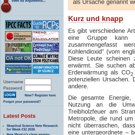
als Ursache genannt we
View All Arguments...
Kurz und knapp
Es gibt verschiedene Ar
eine Gruppe kann
zusammengefasst wer
Kohlendioxid" (vom engl
Diese Leute scheinen 
erwärmt. Sie suchen ab
Erderwärmung als CO
2
potenziellen Ursachen. D
Username
andere.
Password
New? Register here
Die gesamte Energie, 
Forgot your password?
Nutzung an die Umwe
Treibholzfeuer am Stra
Latest Posts
Metropole, die rund um d
nicht überraschen, da
Skeptical Science New Research
for Week #32 2026
eine untergeordnete – b
New Mexico’s clean energy