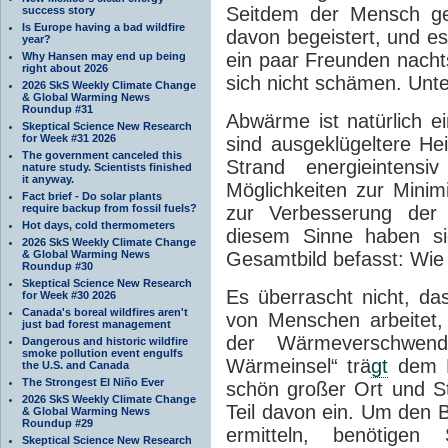
Seitdem der Mensch gel
success story
Is Europe having a bad wildfire
davon begeistert, und es 
year?
ein paar Freunden nach
Why Hansen may end up being
right about 2026
sich nicht schämen. Unte
2026 SkS Weekly Climate Change
& Global Warming News
Roundup #31
Abwärme ist natürlich e
Skeptical Science New Research
for Week #31 2026
sind ausgeklügeltere H
The government canceled this
Strand energieintens
nature study. Scientists finished
it anyway.
Möglichkeiten zur Mini
Fact brief - Do solar plants
require backup from fossil fuels?
zur Verbesserung der E
Hot days, cold thermometers
diesem Sinne haben si
2026 SkS Weekly Climate Change
& Global Warming News
Gesamtbild befasst: Wie
Roundup #30
Skeptical Science New Research
Es überrascht nicht, da
for Week #30 2026
Canada's boreal wildfires aren't
von Menschen arbeitet,
just bad forest management
der Wärmeverschwendu
Dangerous and historic wildfire
smoke pollution event engulfs
Wärmeinsel“ trä
gt
dem R
the U.S. and Canada
The Strongest El Niño Ever
schön großer Ort und St
2026 SkS Weekly Climate Change
Teil davon ein. Um den
& Global Warming News
Roundup #29
ermitteln, benötige
Skeptical Science New Research