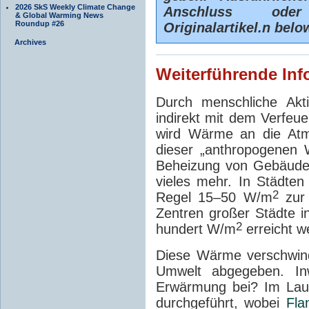
2026 SkS Weekly Climate Change
Anschluss oder
& Global Warming News
Roundup #26
Originalartikel.n belo
Archives
Weiterführende Inf
Durch menschliche Akti
indirekt mit dem Verfeue
wird Wärme an die Atm
dieser „anthropogenen 
Beheizung von Gebäude
vieles mehr. In Städten 
2
Regel 15–50 W/m
zur 
Zentren großer Städte 
2
hundert W/m
erreicht w
Diese Wärme verschwind
Umwelt abgegeben. Inw
Erwärmung bei? Im Lau
durchgeführt, wobei
Fla