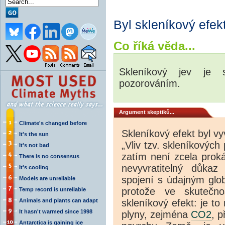
Byl skleníkový efek
Co říká věda...
Skleníkový jev je 
pozorováním.
Argument skeptiků...
Climate's changed before
Skleníkový efekt byl v
It's the sun
„Vliv tzv. skleníkovýc
It's not bad
zatím není zcela prok
There is no consensus
nevyvratitelný důka
It's cooling
spojení s údajným glob
Models are unreliable
protože ve skutečn
Temp record is unreliable
Animals and plants can adapt
skleníkový efekt: je t
It hasn't warmed since 1998
plyny, zejména
CO2
, p
Antarctica is gaining ice