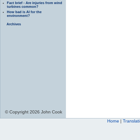
Fact brief - Are injuries from wind
turbines common?
How bad is AI for the
environment?
Archives
© Copyright 2026 John Cook
Home
|
Translat