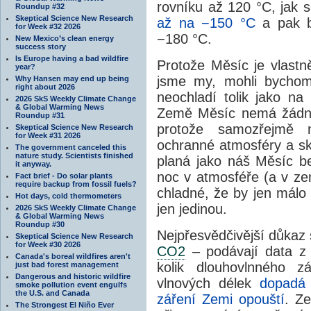
rovníku až 120 °C, jak s
Roundup #32
Skeptical Science New Research
až na −150 °C
a pak b
for Week #32 2026
−180 °C.
New Mexico’s clean energy
success story
Is Europe having a bad wildfire
Protože Měsíc je vlastn
year?
jsme my, mohli bychom
Why Hansen may end up being
right about 2026
neochladí tolik jako na
2026 SkS Weekly Climate Change
& Global Warming News
Země Měsíc nemá žádné 
Roundup #31
protože samozřejmě 
Skeptical Science New Research
for Week #31 2026
ochranné atmosféry a sk
The government canceled this
nature study. Scientists finished
planá jako náš Měsíc b
it anyway.
noc v atmosféře (a v ze
Fact brief - Do solar plants
require backup from fossil fuels?
chladné, že by jen málo 
Hot days, cold thermometers
jen jedinou.
2026 SkS Weekly Climate Change
& Global Warming News
Roundup #30
Nejpřesvědčivější důkaz 
Skeptical Science New Research
for Week #30 2026
CO2
– podávají data z
Canada's boreal wildfires aren't
kolik dlouhovlnného z
just bad forest management
Dangerous and historic wildfire
vlnových délek
dopadá
smoke pollution event engulfs
the U.S. and Canada
záření Zemi opouští
. Ze
The Strongest El Niño Ever