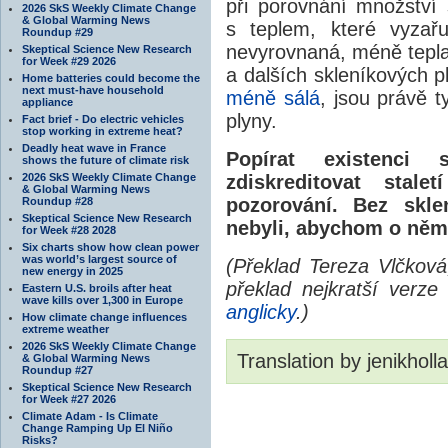
při porovnání množství
2026 SkS Weekly Climate Change
& Global Warming News
s teplem, které vyzař
Roundup #29
nevyrovnaná, méně tepla
Skeptical Science New Research
for Week #29 2026
a dalších skleníkových p
Home batteries could become the
next must-have household
méně sálá
, jsou právě t
appliance
plyny.
Fact brief - Do electric vehicles
stop working in extreme heat?
Deadly heat wave in France
Popírat existenci
shows the future of climate risk
2026 SkS Weekly Climate Change
zdiskreditovat stal
& Global Warming News
pozorování. Bez skl
Roundup #28
Skeptical Science New Research
nebyli, abychom o něm
for Week #28 2028
Six charts show how clean power
was world’s largest source of
(Překlad Tereza Vlčková
new energy in 2025
překlad nejkratší verze
Eastern U.S. broils after heat
wave kills over 1,300 in Europe
anglicky
.)
How climate change influences
extreme weather
2026 SkS Weekly Climate Change
Translation by jenikholl
& Global Warming News
Roundup #27
Skeptical Science New Research
for Week #27 2026
Climate Adam - Is Climate
Change Ramping Up El Niño
Risks?