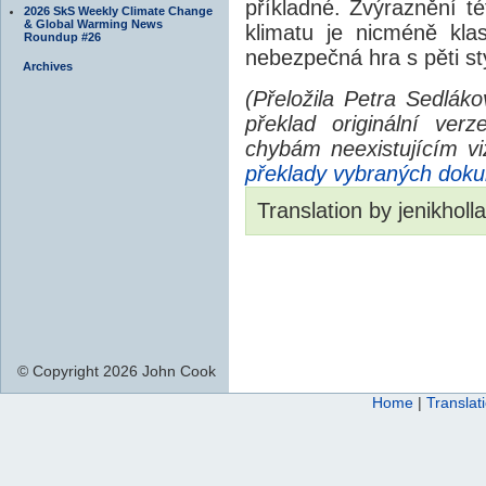
příkladné. Zvýraznění 
2026 SkS Weekly Climate Change
& Global Warming News
klimatu je nicméně klas
Roundup #26
nebezpečná hra s pěti sty
Archives
(Přeložila Petra Sedláko
překlad originální ver
chybám neexistujícím v
překlady vybraných do
Translation by jenikholl
© Copyright 2026 John Cook
Home
|
Translat