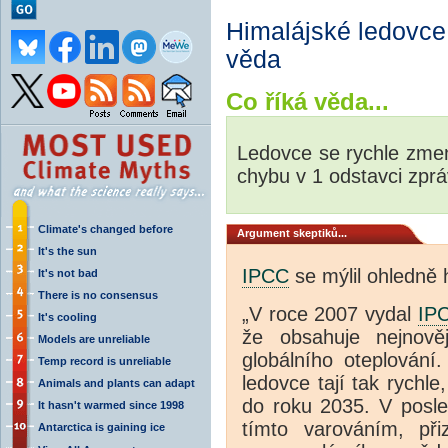
Himalájské ledovce
věda
Co říká věda...
Ledovce se rychle zme
chybu v 1 odstavci zpr
Climate's changed before
Argument skeptiků...
It's the sun
IPCC
se mýlil ohledně 
It's not bad
There is no consensus
„V roce 2007 vydal
IP
It's cooling
že obsahuje nejnově
Models are unreliable
globálního oteplování
Temp record is unreliable
ledovce tají tak rychl
Animals and plants can adapt
do roku 2035. V posled
It hasn't warmed since 1998
tímto varováním, při
Antarctica is gaining ice