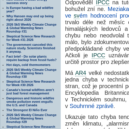
Odpověděl
IPCC
na tut
success story
bohužel zní ne.
Meziaka
Is Europe having a bad wildfire
year?
ve
sv
ém hodnocení pro
Why Hansen may end up being
right about 2026
trvalo déle než měsíc 
2026 SkS Weekly Climate Change
himalájských ledovců 
& Global Warming News
Roundup #31
chybu nebo neodvolal t
Skeptical Science New Research
for Week #31 2026
málo, bylo zdokumento
The government canceled this
předpokládané chyby ve
nature study. Scientists finished
it anyway.
Ačkoli je
IPCC
uznává
Fact brief - Do solar plants
require backup from fossil fuels?
určitě prostor pro zlepš
Hot days, cold thermometers
2026 SkS Weekly Climate Change
Má
AR4
velké nedostatk
& Global Warming News
Roundup #30
jedna chyba v technick
Skeptical Science New Research
stran, což je procentní 
for Week #30 2026
Canada's boreal wildfires aren't
Encyklopedia Britanni
just bad forest management
v Technickém souhrnu
Dangerous and historic wildfire
smoke pollution event engulfs
v
Souhrnné zprávě
.
the U.S. and Canada
The Strongest El Niño Ever
2026 SkS Weekly Climate Change
Ukazuje tato chyba ten
& Global Warming News
Roundup #29
změn klimatu, „alarmis
Skeptical Science New Research