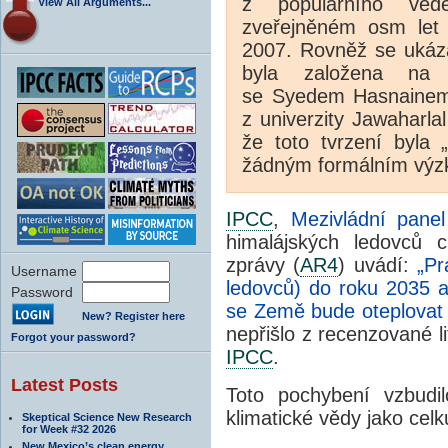
z populárního věd
View All Arguments...
zveřejněném osm let
2007. Rovněž se ukáza
byla založena na 
se Syedem Hasnainem
z univerzity Jawaharlal
že toto tvrzení byla 
žádným formálním výz
IPCC
,
Mezivládní pane
himalájských ledovců c
zprávy (
AR4
) uvádí:
„Pr
Username
ledovců) do roku 2035 a
Password
se Země bude oteplova
New? Register here
nepřišlo z recenzované l
Forgot your password?
IPCC
.
Latest Posts
Toto pochybení vzbudil
klimatické vědy jako celku
Skeptical Science New Research
for Week #32 2026
New Mexico’s clean energy