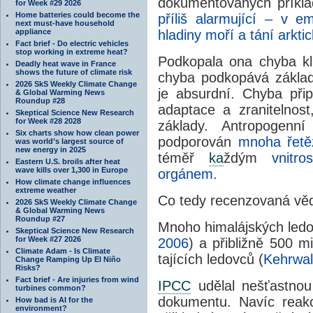
dokumentovaných příkl
for Week #29 2026
Home batteries could become the
příliš alarmující – v 
next must-have household
appliance
hladiny moří a tání arkt
Fact brief - Do electric vehicles
stop working in extreme heat?
Podkopala ona chyba kl
Deadly heat wave in France
shows the future of climate risk
chyba podkopává základ
2026 SkS Weekly Climate Change
je absurdní. Chyba při
& Global Warming News
Roundup #28
adaptace a zranitelnos
Skeptical Science New Research
for Week #28 2028
základy. Antropogenn
Six charts show how clean power
podporován
mnoha řetěz
was world’s largest source of
new energy in 2025
téměř
ka
ždým
vnitr
Eastern U.S. broils after heat
wave kills over 1,300 in Europe
orgánem
.
How climate change influences
extreme weather
Co tedy recenzovaná věd
2026 SkS Weekly Climate Change
& Global Warming News
Roundup #27
Mnoho himalájských led
Skeptical Science New Research
for Week #27 2026
2006
) a přibližně 500 mi
Climate Adam - Is Climate
tajících ledovců (
Kehrwa
Change Ramping Up El Niño
Risks?
Fact brief - Are injuries from wind
IPCC
udělal nešťastnou
turbines common?
dokumentu. Navíc reak
How bad is AI for the
environment?