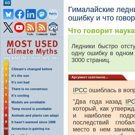
Гималайские ледн
ошибку и что гово
Что говорит наука.
Ледники быстро отст
одну ошибку в одном
3000 страниц.
Climate's changed before
It's the sun
Аргумент скептиков...
It's not bad
IPCC
ошиблась в вопр
There is no consensus
It's cooling
"Два года назад
IP
Models are unreliable
который, как утверж
Temp record is unreliable
и наиболее подр
Animals and plants can adapt
последствий глоба
It hasn't warmed since 1998
место в нем занима
Antarctica is gaining ice