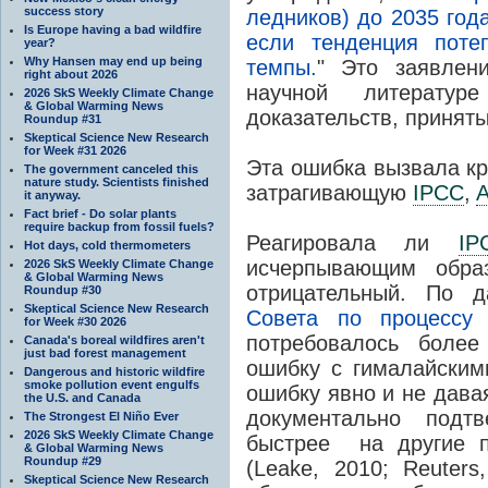
success story
ледников) до 2035 год
Is Europe having a bad wildfire
если тенденция поте
year?
Why Hansen may end up being
темпы.
" Это заявлен
right about 2026
научной литерату
2026 SkS Weekly Climate Change
& Global Warming News
доказательств, принят
Roundup #31
Skeptical Science New Research
for Week #31 2026
Эта ошибка вызвала кри
The government canceled this
nature study. Scientists finished
затрагивающую
IPCC
,
it anyway.
Fact brief - Do solar plants
require backup from fossil fuels?
Реагировала ли
IP
Hot days, cold thermometers
исчерпывающим обра
2026 SkS Weekly Climate Change
& Global Warming News
отрицательный. По
Roundup #30
Skeptical Science New Research
Совета по процесс
for Week #30 2026
потребовалось более
Canada's boreal wildfires aren't
just bad forest management
ошибку с гималайским
Dangerous and historic wildfire
smoke pollution event engulfs
ошибку явно и не дава
the U.S. and Canada
документально подт
The Strongest El Niño Ever
2026 SkS Weekly Climate Change
быстрее на другие п
& Global Warming News
Roundup #29
(Leake, 2010; Reuter
Skeptical Science New Research