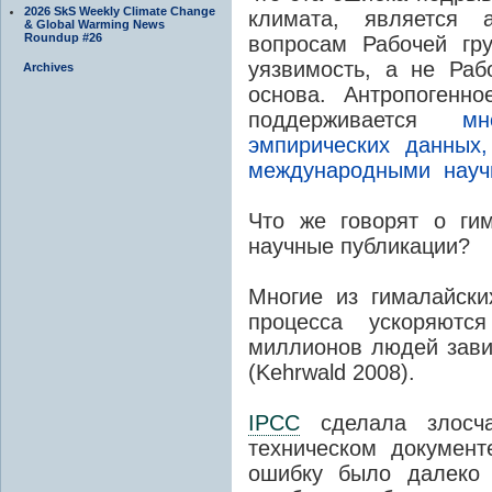
2026 SkS Weekly Climate Change
климата, является 
& Global Warming News
Roundup #26
вопросам Рабочей гру
уязвимость, а не Раб
Archives
основа. Антропогенн
поддерживается
мн
эмпирических данных,
международными науч
Что же говорят о ги
научные публикации?
Многие из гималайски
процесса ускоряютс
миллионов людей завис
(Kehrwald 2008).
IPCC
сделала злосча
техническом документ
ошибку было далеко 