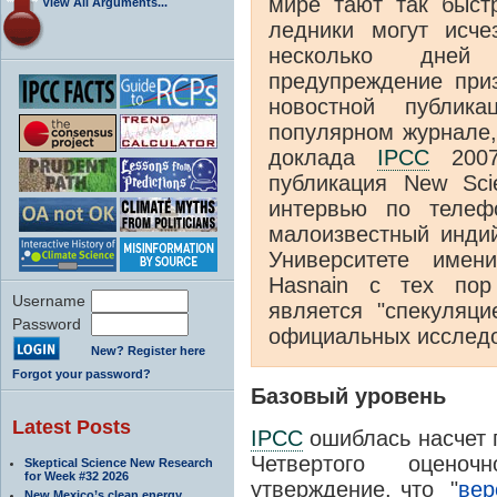
мире тают так быстр
View All Arguments...
ледники могут исче
несколько дней
предупреждение при
новостной публика
популярном журнале,
доклада
IPCC
2007
публикация New Sci
интервью по телеф
малоизвестный индий
Университете име
Hasnain с тех пор
Username
является "спекуляци
Password
официальных исследов
New? Register here
Forgot your password?
Базовый уровень
Latest Posts
IPCC
ошиблась насчет г
Четвертого оцено
Skeptical Science New Research
for Week #32 2026
утверждение, что "
вер
New Mexico’s clean energy