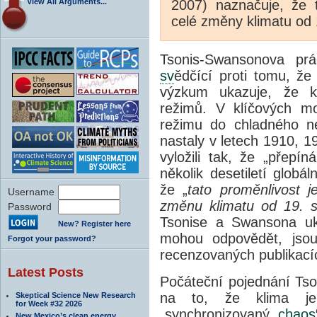
View All Arguments...
2007) naznačuje, že t
celé změny klimatu od 1
Tsonis-Swansonova pr
sv
ědčící proti tomu, že 
výzkum ukazuje, že kl
režimů. V klíčových m
režimu do chladného n
nastaly v letech 1910, 19
vyložili tak, že „přepín
několik desetiletí globá
že „
tato proměnlivost 
Username
změnu klimatu od 19. st
Password
Tsonise a Swansona uka
New? Register here
mohou odpovědět, jso
Forgot your password?
recenzovaných publikacíc
Latest Posts
Počáteční pojednání Ts
na to, že klima je
Skeptical Science New Research
for Week #32 2026
„synchronizovaný
chaos
New Mexico’s clean energy