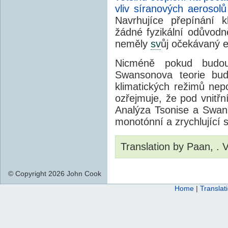
vliv síranových aerosolů
Navrhujíce přepínání k
žádné fyzikální odůvodně
neměly
sv
ůj očekávaný e
Nicméně pokud budou
Swansonova teorie bud
klimatických režimů nepo
ozřejmuje, že pod vnitřn
Analýza Tsonise a Swanso
monotónní a zrychlující s
Translation by Paan, .
© Copyright 2026 John Cook
Home
|
Translat