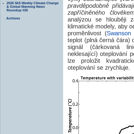
2026 SkS Weekly Climate Change
pravděpodobně přidáva
& Global Warming News
Roundup #26
zapříčiněného člověkem
analýzou se hlouběji z
Archives
klimatické modely, aby o
proměnlivost (
Swanson 
teplot (plná černá čára) o
signál (čárkovaná li
neklesající) oteplování p
lze proložit kvadrati
oteplování se zrychluje.