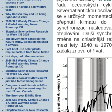
success story
řadu oceánských cykl
Is Europe having a bad wildfire
Severoatlantickou oscila
year?
Why Hansen may end up being
se v určitých momentech
right about 2026
přepnutí klimatu do
2026 SkS Weekly Climate Change
& Global Warming News
synchronizaci následoval
Roundup #31
Skeptical Science New Research
oteplování. Další synchr
for Week #31 2026
změna na chladnější re
The government canceled this
nature study. Scientists finished
mezi lety 1940 a 1970
it anyway.
Fact brief - Do solar plants
začala znovu ohřívat.
require backup from fossil fuels?
Hot days, cold thermometers
2026 SkS Weekly Climate Change
& Global Warming News
Roundup #30
Skeptical Science New Research
for Week #30 2026
Canada's boreal wildfires aren't
just bad forest management
Dangerous and historic wildfire
smoke pollution event engulfs
the U.S. and Canada
The Strongest El Niño Ever
2026 SkS Weekly Climate Change
& Global Warming News
Roundup #29
Skeptical Science New Research