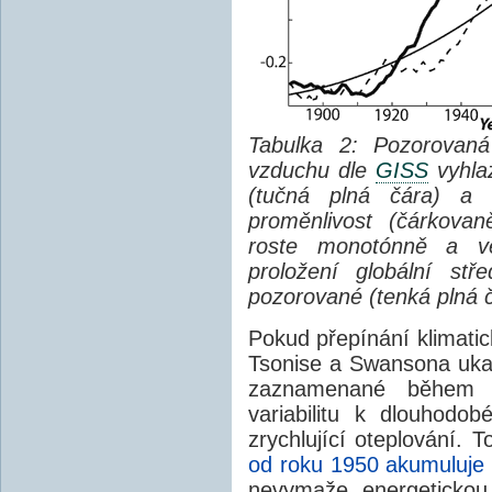
Tabulka 2: Pozorovaná 
vzduchu dle
GISS
vyhla
(tučná plná čára) a t
proměnlivost (čárkovan
roste monotónně a ve
proložení globální stř
pozorované
(tenká plná 
Pokud přepínání klimati
Tsonise a Swansona uka
zaznamenané během 2
variabilitu k dlouhod
zrychlující oteplování. 
od roku 1950 akumuluje 
nevymaže energetickou