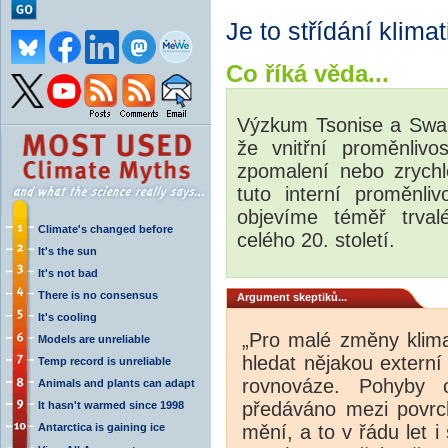
Je to střídání klima
Co říká věda...
Výzkum Tsonise a Sw
že vnitřní proměnliv
zpomalení nebo zrychl
tuto interní proměnli
objevíme téměř trval
Climate's changed before
celého 20. století.
It's the sun
It's not bad
There is no consensus
Argument skeptiků...
It's cooling
„Pro malé změny klima
Models are unreliable
hledat nějakou externí
Temp record is unreliable
rovnováze. Pohyby 
Animals and plants can adapt
předáváno mezi povrc
It hasn't warmed since 1998
Antarctica is gaining ice
mění, a to v řádu let i