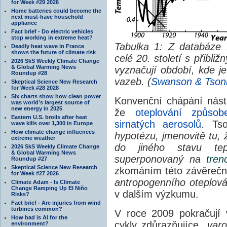
for Week #29 2026
Home batteries could become the
next must-have household
appliance
Fact brief - Do electric vehicles
stop working in extreme heat?
Tabulka 1: Z databáze
Deadly heat wave in France
shows the future of climate risk
celé 20. století s přibli
2026 SkS Weekly Climate Change
& Global Warming News
vyznačují období, kde 
Roundup #28
vazeb. (
Swanson & Tson
Skeptical Science New Research
for Week #28 2028
Six charts show how clean power
Konvenční chápání nástu
was world’s largest source of
new energy in 2025
že
oteplování způs
Eastern U.S. broils after heat
sirnatých aerosolů
. Ts
wave kills over 1,300 in Europe
How climate change influences
hypotézu, jmenovitě tu, 
extreme weather
do jiného stavu tep
2026 SkS Weekly Climate Change
& Global Warming News
superponovaný na
tren
Roundup #27
Skeptical Science New Research
zkománím této závěreč
for Week #27 2026
antropogenního oteplová
Climate Adam - Is Climate
Change Ramping Up El Niño
v dalším výzkumu.
Risks?
Fact brief - Are injuries from wind
turbines common?
V roce 2009 pokračují
How bad is AI for the
cykly zdůrazňujíce
„var
environment?