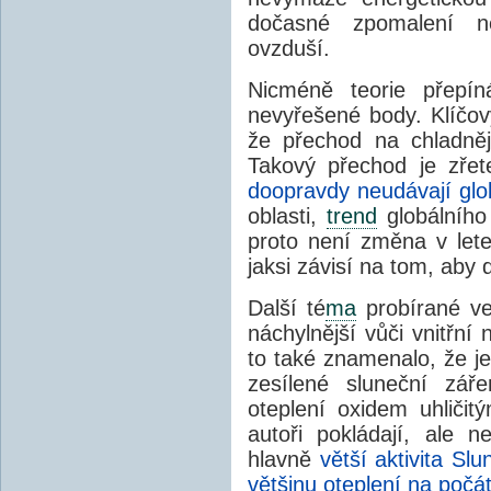
dočasné zpomalení ne
ovzduší.
Nicméně teorie přepín
nevyřešené body. Klíčo
že přechod na chladněj
Takový přechod je zře
doopravdy neudávají glob
oblasti,
trend
globálního 
proto není změna v let
jaksi závisí na tom, aby 
Další té
ma
probírané 
náchylnější vůči vnitřní 
to také znamenalo, že je 
zesílené sluneční záře
oteplení oxidem uhliči
autoři pokládají, ale 
hlavně
větší aktivita Sl
většinu oteplení na počát