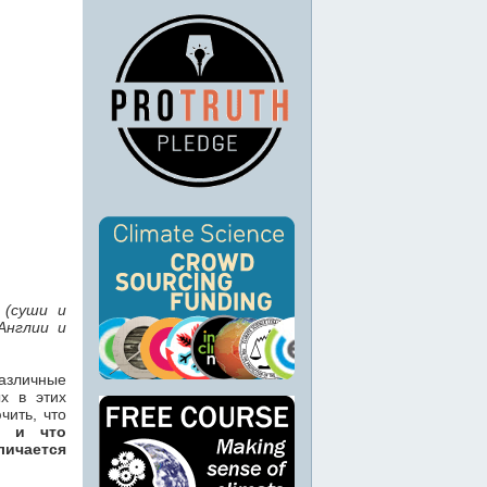
 (суши и
Англии и
азличные
х в этих
чить, что
, и что
личается