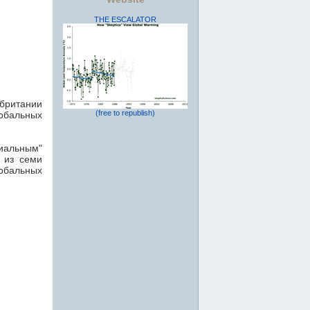
THE ESCALATOR
британии
(free to republish)
обальных
иальным"
р из семи
лобальных