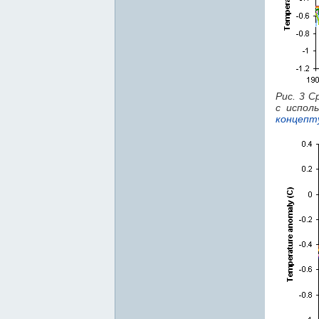
Рис. 3 
с испол
концепт