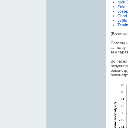
Nick 
Zeke 
Josep
Chad
JeffI
Tami
(Возможн
Совсем 
за пару
температ
Во всех
результ
реконстр
реконстр