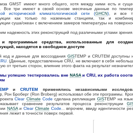
лиза GMST имеют много общего, хотя между ними есть и суще
я. Все три имеют в своей основе месячные данные по темпер
ной исторической климатологической сети (
GHCN
)
, и все т
рукции как только по наземным станциям, так и комбини
укции суша/океан с включением замеров температуры на поверхно
им надежность этих реконструкций под различными углами зрения
 и программные средства, использованные для создан
рукций, находятся в свободном доступе
й код и данные для воссоздания
GIS
TEMP и CRUTEM доступны н
CRU
. (Данные, предоставленные CRU, не включают в себя небольш
ую от третьих сторон, влияние этого факта на результат незначите
мы успешно тестировались вне
NASA
и CRU, их работа соотв
ям
EMP
и
CRUTEM
применялись независимыми исследова
, Рон Броберг (Ron Broberg) использовал обе эти программы. Кром
проекта
Clear
Climate
Code
сделана репликация
GIS
TEMP на язык
оказывает сравнение результатов процесса реконструкции
GI
нии
NASA
и
Clear
Climate
Code
... впрочем, ввиду идентичности рез
иния лежит в точности поверх первой.