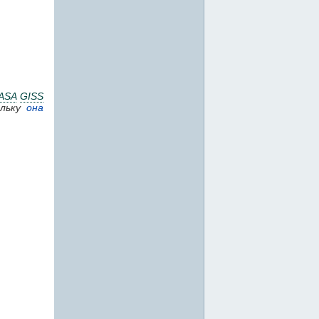
ASA
GISS
ольку
она