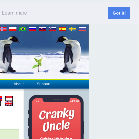
.
Learn more
Got it!
About
Support