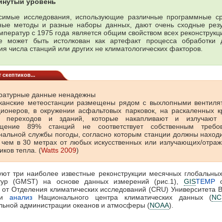
инутый уровень
симые исследования, использующие различные программные ср
ные методы и разные наборы данных, дают очень сходные резу
мператур с 1975 года является общим свойством всех реконструкц
е может быть истолкован как артефакт процесса обработки 
ия числа станций или других не климатологических факторов.
 скептиков...
ратурные данные ненадежны
канские метеостанции размещены рядом с выхлопными вентиля
ционеров, в окружении асфальтовых парковок, на раскаленных к
и переходов и зданий, которые накапливают и излучают 
щение 89% станций не соответствует собственным требо
альной службы погоды, согласно которым станции должны наход
 чем в 30 метрах от любых искусственных или излучающих/отра
иков тепла. (
Watts 2009
)
ют три наиболее известные реконструкции месячных глобальны
тур (GMST) на основе данных измерений (рис.1),
GIS
TEMP
от Отделения климатических исследований (СRU) Университета 
 и
анализ
Национального центра климатических данных (
NC
ьной администрации океанов и атмосферы (
NOAA
).