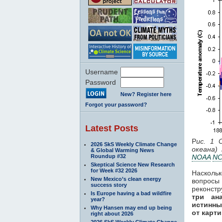
Username
Password
New? Register here
Forgot your password?
Latest Posts
Р
ис. 1 
2026 SkS Weekly Climate Change
океана
& Global Warming News
Roundup #32
NOAA
N
Skeptical Science New Research
for Week #32 2026
Насколь
New Mexico’s clean energy
вопросы
success story
реконстр
Is Europe having a bad wildfire
три ан
year?
истинны
Why Hansen may end up being
от карт
right about 2026
2026 SkS Weekly Climate Change