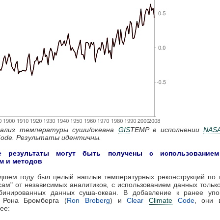
нализ температуры суши/океана
GIS
TEMP в исполнении
NAS
ode. Результаты идентичны.
е результаты могут быть получены с использованием
м и методов
дшем году был целый наплыв температурных реконструкций по 
сам" от независимых аналитиков, с использованием данных тольк
бинированных данных суша-океан. В добавление к ранее уп
 Рона Бромберга (
Ron Broberg
) и
Clear
Climate
Code
, они 
ее: