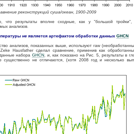
равнение реконструкций суша/океан, 1900-2009
о, что результаты вполне сходные, как у "большой тройки",
мых анализов.
мпературы
не
является артефактом обработки данных
GHCN
тво анализов, показанных выше, используют raw (необработанн
 Zeke Hausfather сделал сравнение, применив как обработанны
 данные набора
GHCN
, и, как показано на Рис. 5, результаты в г
е существенно не отличаются, (хотя 2008 год и несколько вып