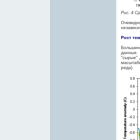
Рис. 4 С
Очевидн
независи
Рост те
Большинс
данные.
"сырые"
масштаб
ряда).