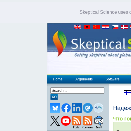
Skeptical Science uses co
Home
Arguments
Software
Надеж
Что го