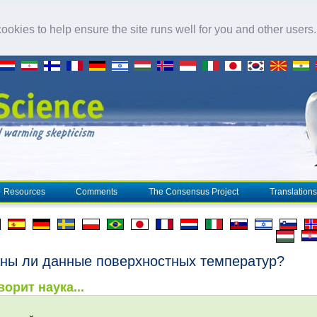
okies to help ensure the site runs well for you and other users
Resources
Comments
The Consensus Project
Translations
ны ли данные поверхностных температур?
ворит наука...