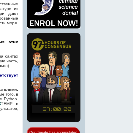
ственные
атуре из
ри дают
рованные
сти моря.
.
ия этих
а сайтах
ую часть,
льно).
етствует
телями.
е того, в
е Python.
S
TEMP в
ультатов,