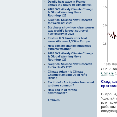
Deadly heat wave in France
shows the future of climate risk
2026 SkS Weekly Climate Change
& Global Warming News
Roundup #28
Skeptical Science New Research
for Week #28 2028
Six charts show how clean power
was world’s largest source of
new energy in 2025
Eastern U.S. broils after heat
wave kills over 1,300 in Europe
How climate change influences
extreme weather
2026 SkS Weekly Climate Change
& Global Warming News
Roundup #27
Skeptical Science New Research
for Week #27 2026
Рис.2 А
Climate Adam - Is Climate
Climate
C
Change Ramping Up El Niño
Risks?
Сходны
Fact brief - Are injuries from wind
програм
turbines common?
How bad is AI for the
environment?
В проше
"сделай 
Archives
или ком
работам
следующ