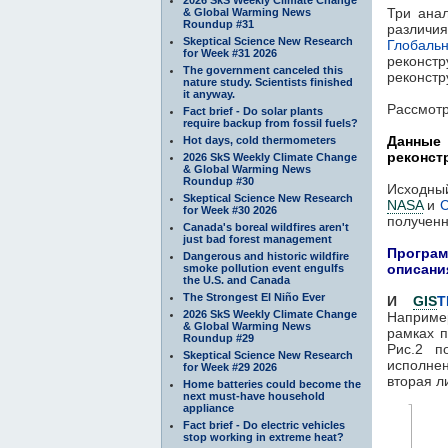
Три ана
& Global Warming News
Roundup #31
различи
Skeptical Science New Research
Глобаль
for Week #31 2026
реконст
The government canceled this
реконстр
nature study. Scientists finished
it anyway.
Рассмотр
Fact brief - Do solar plants
require backup from fossil fuels?
Данные
Hot days, cold thermometers
реконст
2026 SkS Weekly Climate Change
& Global Warming News
Roundup #30
Исходны
Skeptical Science New Research
NASA
и
for Week #30 2026
полученн
Canada's boreal wildfires aren't
just bad forest management
Програм
Dangerous and historic wildfire
описани
smoke pollution event engulfs
the U.S. and Canada
The Strongest El Niño Ever
И
GIS
T
2026 SkS Weekly Climate Change
Например
& Global Warming News
рамках 
Roundup #29
Рис.2 п
Skeptical Science New Research
исполне
for Week #29 2026
вторая л
Home batteries could become the
next must-have household
appliance
Fact brief - Do electric vehicles
stop working in extreme heat?