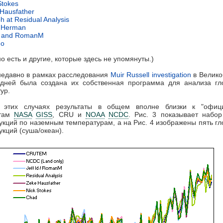
Stokes
Hausfather
h at Residual Analysis
 Herman
d and RomanM
no
о есть и другие, которые здесь не упомянуты.)
недавно в рамках расследования
Muir Russell investigation
в Велико
 дней была создана их собственная программа для анализа гл
ур.
 этих случаях результаты в общем вполне близки к "офиц
атам
NASA
GISS
, CRU и
NOAA
NCDC
. Рис. 3 показывает набо
укций по наземным температурам, а на Рис. 4 изображены пять г
укций (суша/океан).