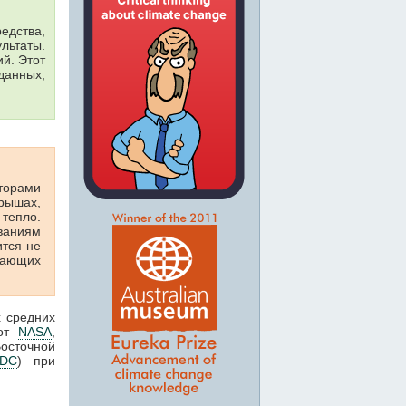
едства,
льтаты.
ий. Этот
данных,
торами
рышах,
тепло.
ваниям
ится не
жающих
х средних
от
NASA
,
Восточной
DC
) при