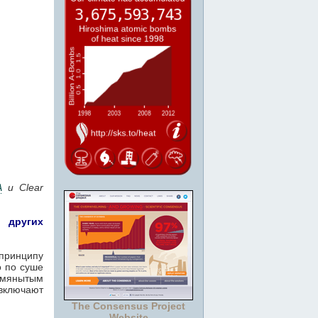
A
и Clear
 других
принципу
о по суше
омянытым
включают
The Consensus Project
Website