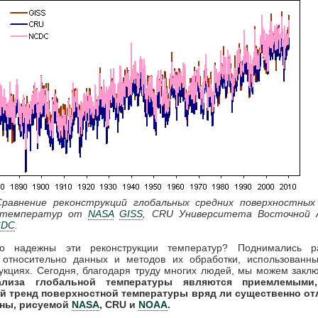
Сравнение реконструкций глобальных средних поверхностных
) температур от
NASA
GISS
, СRU Университета Восточной 
CDC
.
ко надежны эти реконструкции температур? Поднимались р
 относительно данных и методов их обработки, использованны
укциях. Сегодня, благодаря труду многих людей, мы можем заклю
ализа глобальной температуры являются приемлемыми
й тренд поверхностной температуры вряд ли существенно от
ины, рисуемой
NASA
, CRU и
NOAA
.