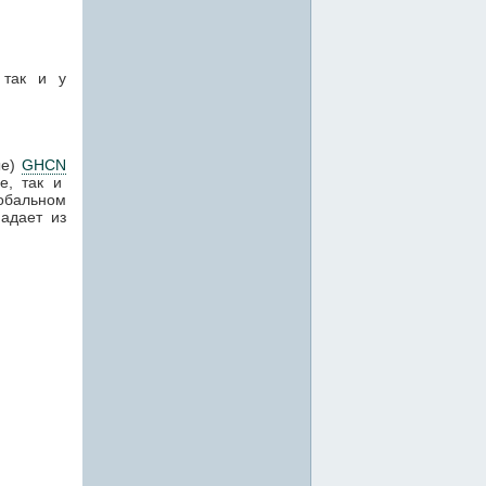
 так и у
ые)
GHCN
е, так и
лобальном
адает из