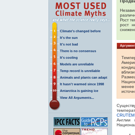
Продв
Незави
различ
Рост те
рост н
снижен
Climate's changed before
It's the sun
It's not bad
Аргумент
There is no consensus
Темпе
It's cooling
Амери
Models are unreliable
конди
Temp record is unreliable
вблиз
Разме
Animals and plants can adapt
Национ
It hasn't warmed since 1998
менее
Antarctica is gaining ice
источн
View All Arguments...
Существу
темпера
CRUTEM
Англии
Национал