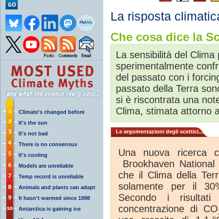
La risposta climati
Che cosa dice la Sc
La sensibilità del Clima
sperimentalmente confr
del passato con i forcing
passato della Terra son
si è riscontrata una no
Clima, stimata attorno 
Climate's changed before
It's the sun
Le argomentazioni degli scettici...
It's not bad
There is no consensus
Una nuova ricerca c
It's cooling
Brookhaven National L
Models are unreliable
che il Clima della Ter
Temp record is unreliable
solamente per il 30
Animals and plants can adapt
Secondo i risultati
It hasn't warmed since 1998
concentrazione di CO
Antarctica is gaining ice