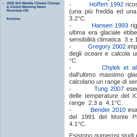
-
Hoffert 1992
ricos
2026 SkS Weekly Climate Change
& Global Warming News
(una più fredda ed una 
Roundup #26
3.2°C.
Archives
-
Hansen 1993
rig
ultima era glaciale ebb
sensibilità climatica 3 ± 
-
Gregory 2002
impi
degli oceani e calcola u
°C.
-
Chylek et a
dall’ultimo massimo glac
calcolano un range di sens
-
Tung 2007
eseg
delle temperature del X
range 2.3 a 4.1°C.
-
Bender 2010
esam
del 1991 del Monte Pina
4.1°C.
Esistono numerosi studi c