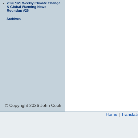
2026 SkS Weekly Climate Change
& Global Warming News
Roundup #26
Archives
© Copyright 2026 John Cook
Home
|
Translat