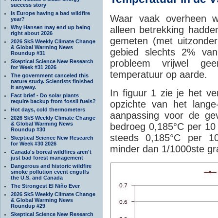
success story
Is Europe having a bad wildfire
Waar vaak overheen wo
year?
Why Hansen may end up being
alleen betrekking hadd
right about 2026
gemeten (met uitzonder
2026 SkS Weekly Climate Change
& Global Warming News
gebied slechts 2% van
Roundup #31
probleem vrijwel ge
Skeptical Science New Research
for Week #31 2026
temperatuur op aarde.
The government canceled this
nature study. Scientists finished
it anyway.
In figuur 1 zie je het v
Fact brief - Do solar plants
require backup from fossil fuels?
opzichte van het lange
Hot days, cold thermometers
aanpassing voor de gev
2026 SkS Weekly Climate Change
& Global Warming News
bedroeg 0,185°C per 10 
Roundup #30
steeds 0,185°C per 10 
Skeptical Science New Research
for Week #30 2026
minder dan 1/1000ste gra
Canada's boreal wildfires aren't
just bad forest management
Dangerous and historic wildfire
smoke pollution event engulfs
the U.S. and Canada
The Strongest El Niño Ever
2026 SkS Weekly Climate Change
& Global Warming News
Roundup #29
Skeptical Science New Research