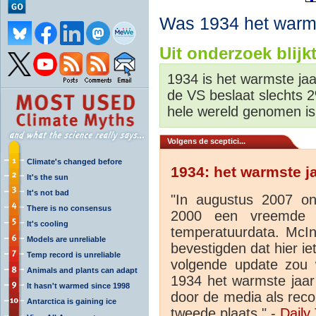
Was 1934 het warms
Uit onderzoek blijkt
1934 is het warmste jaa
de VS beslaat slechts 
hele wereld genomen is
Volgens de sceptici...
Climate's changed before
1934: het warmste j
It's the sun
It's not bad
"In augustus 2007 on
There is no consensus
2000 een vreemde di
It's cooling
temperatuurdata. McIn
Models are unreliable
bevestigden dat hier ie
Temp record is unreliable
volgende update zou 
Animals and plants can adapt
1934 het warmste jaar
It hasn't warmed since 1998
door de media als reco
Antarctica is gaining ice
tweede plaats." -
Daily