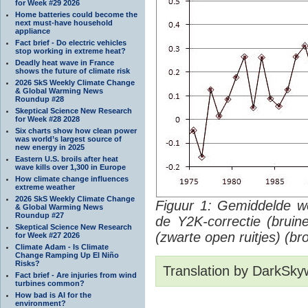
for Week #29 2026
Home batteries could become the
next must-have household
appliance
Fact brief - Do electric vehicles
stop working in extreme heat?
Deadly heat wave in France
shows the future of climate risk
2026 SkS Weekly Climate Change
& Global Warming News
Roundup #28
Skeptical Science New Research
for Week #28 2028
Six charts show how clean power
was world’s largest source of
new energy in 2025
Eastern U.S. broils after heat
wave kills over 1,300 in Europe
How climate change influences
extreme weather
2026 SkS Weekly Climate Change
Figuur 1: Gemiddelde we
& Global Warming News
Roundup #27
de Y2K-correctie (bruine
Skeptical Science New Research
(zwarte open ruitjes) (br
for Week #27 2026
Climate Adam - Is Climate
Change Ramping Up El Niño
Risks?
Translation by DarkSky
Fact brief - Are injuries from wind
turbines common?
How bad is AI for the
environment?