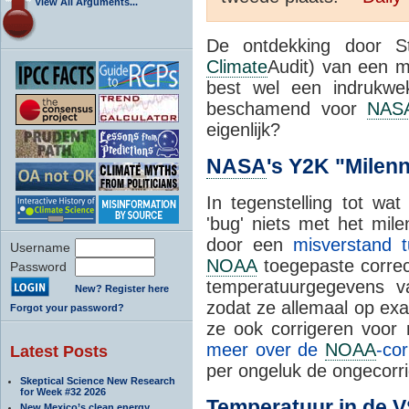
View All Arguments...
De ontdekking door S
Climate
Audit) van een m
best wel een indrukwe
beschamend voor
NAS
eigenlijk?
NASA
's Y2K "Milen
In tegenstelling tot w
'bug' niets met het mi
door een
misverstand 
Username
NOAA
toegepaste correc
Password
temperatuurgegevens 
New? Register here
zodat ze allemaal op exa
Forgot your password?
ze ook corrigeren voor
meer over de
NOAA
-cor
Latest Posts
per ongeluk de ongecorr
Skeptical Science New Research
for Week #32 2026
Temperatuur in de V
New Mexico’s clean energy