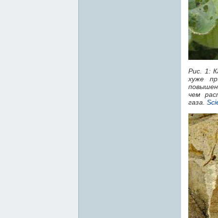
Рис. 1:
хуже пр
повышен
чем рас
газа.
Sci