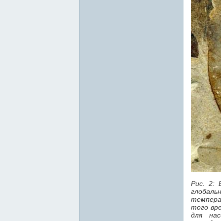
Рис. 2:
глобал
темпера
того вр
для нас