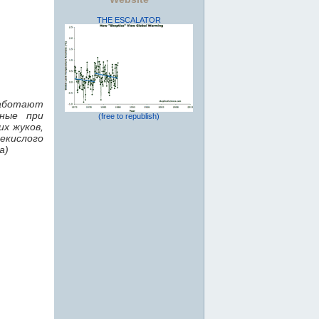
THE ESCALATOR
работают
нные при
(free to republish)
их жуков,
екислого
a)