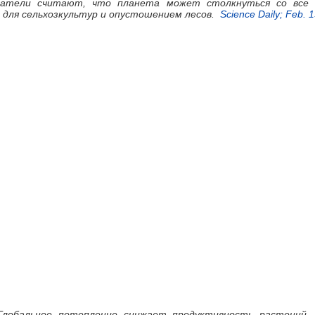
ватели считают, что планета может столкнуться со все
 для сельхозкультур и опустошением лесов.
Science Daily; Feb. 1
 Глобальное потепление снижает продуктивность растений.