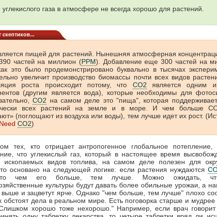
углекислого газа в атмосфере не всегда хорошо для растений.
 скептиков...
ляется пищей для растений. Нынешняя атмосферная концентра
390 частей на миллион (
PPM
). Добавление еще 300 частей на м
как это было продемонстрировано буквально в тысячах экспери
ельно увеличит производство биомассы почти всех видов растен
ляция роста происходит потому, что
CO2
является одним и
нентов (другим является вода), которые необходимы для фотоси
вательно,
CO2
на самом деле это "пища", которая поддерживает
ически всех растений на земле и в море. И чем больше С
ют» (поглощают из воздуха или воды), тем лучше идет их рост. (Ис
 Need
CO2
)
том тех, кто отрицает антропогенное глобальное потепление, 
ние, что углекислый газ, который в настоящее время высвобож
я ископаемых видов топлива, на самом деле полезен для ок
Это основано на следующей логике: если растения нуждаются
C
 то чем его больше, тем лучше. Можно ожидать, ч
озяйственные культуры будут давать более обильные урожаи, а н
 выше и зацветут ярче. Однако "чем больше, тем лучше" плохо со
ак обстоят дела в реальном мире. Есть поговорка старше и мудрее 
"Слишком хорошо тоже нехорошо." Например, если врач говорит
инять одну таблетку лекарства, то четыре таблетки вряд ли ис