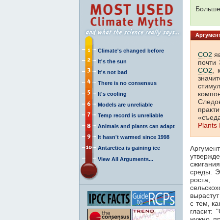
Больше 
Аргумент
Climate's changed before
CO2
яв
It's the sun
почти 
CO2
, 
It's not bad
значит
There is no consensus
стиму
компо
It's cooling
Следо
Models are unreliable
практ
Temp record is unreliable
«съеда
Plants
Animals and plants can adapt
It hasn't warmed since 1998
Аргумен
Antarctica is gaining ice
утвержде
View All Arguments...
сжигани
среды. 
роста,
сельскох
вырастут
с тем, к
гласит: 
нужно пр