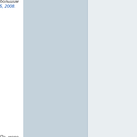
 большим
5, 2008.
 По мере