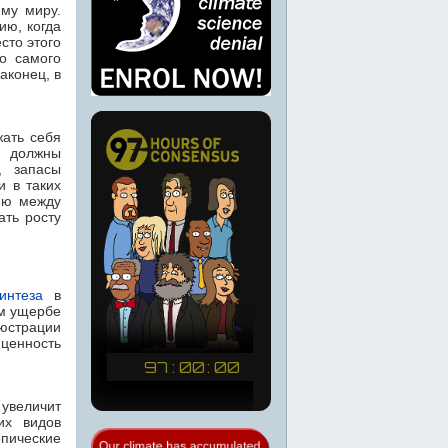
му миру.
ию, когда
сто этого
о самого
аконец, в
жать себя
ы должны
, запасы
и в таких
цию между
ть росту
интеза
в
м ущербе
юстрации
ценность
 увеличит
их видов
опические