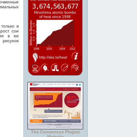
очвенные
имальных
 только в
 рост сои
ния в ее
. рисунок
The Consensus Project
Website