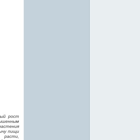
ный рост
ышенным
растения
ычу пищи
т расти,