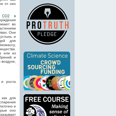
ее от них
й
CO2
в
ерждения
имают во
растениям
твах. Они
пустынь и
дей для
биомассу,
вещества.
в или из
брений и
 воздухе,
 и роста
 как для
спарения
таточно и
орые оно
сказывает