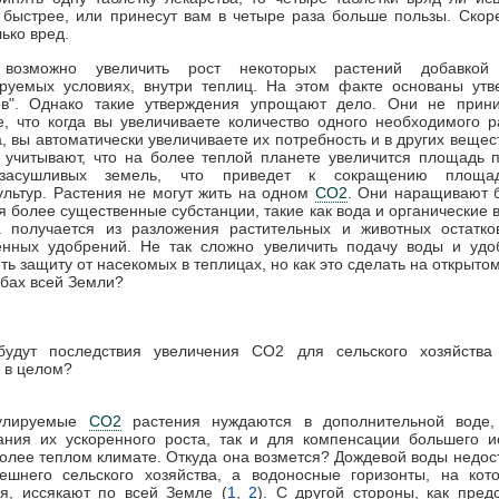
 быстрее, или принесут вам в четыре раза больше пользы. Скор
лько вред.
 возможно увеличить рост некоторых растений добавко
ируемых условиях, внутри теплиц. На этом факте основаны утв
ков". Однако такие утверждения упрощают дело. Они не прин
, что когда вы увеличиваете количество одного необходимого 
, вы автоматически увеличиваете их потребность и в других вещес
 учитывают, что на более теплой планете увеличится площадь 
 засушливых земель, что приведет к сокращению площа
ультур. Растения не могут жить на одном
CO2
. Они наращивают 
я более существенные субстанции, такие как вода и органические 
а получается из разложения растительных и животных остатко
венных удобрений. Не так сложно увеличить подачу воды и удо
ть защиту от насекомых в теплицах, но как это сделать на открытом
бах всей Земли?
будут последствия увеличения СО2 для сельского хозяйства
 в целом?
мулируемые
CO2
растения нуждаются в дополнительной воде,
ания их ускоренного роста, так и для компенсации большего и
более теплом климате. Откуда она возмется? Дождевой воды недос
ешнего сельского хозяйства, а водоносные горизонты, на кот
я, иссякают по всей Земле (
1
,
2
). С другой стороны, как пред