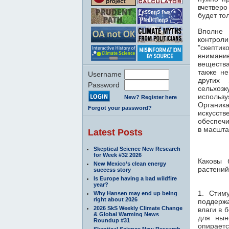
вчетверо
будет то
Вполне
контрол
"скепти
внимание
вещества
также не
Username
других
Password
сельхозк
использу
New? Register here
Органик
Forgot your password?
искусст
обеспечи
в масшта
Latest Posts
Skeptical Science New Research
for Week #32 2026
Каковы 
New Mexico’s clean energy
растений
success story
Is Europe having a bad wildfire
year?
1. Сти
Why Hansen may end up being
right about 2026
поддерж
2026 SkS Weekly Climate Change
влаги в 
& Global Warming News
для нын
Roundup #31
опираетс
Skeptical Science New Research