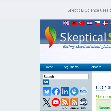
Skeptical Science uses co
Home
Arguments
Software
CO2
я
Что го
Базов