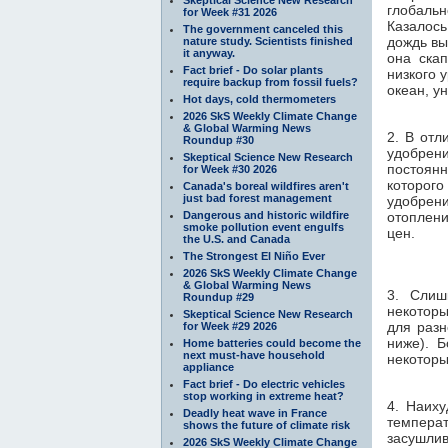
глобаль
for Week #31 2026
Казалось
The government canceled this
дождь вы
nature study. Scientists finished
it anyway.
она ска
Fact brief - Do solar plants
низкого 
require backup from fossil fuels?
океан, у
Hot days, cold thermometers
2026 SkS Weekly Climate Change
& Global Warming News
2. В отл
Roundup #30
удобрен
Skeptical Science New Research
постоян
for Week #30 2026
которого
Canada's boreal wildfires aren't
just bad forest management
удобрени
Dangerous and historic wildfire
отоплен
smoke pollution event engulfs
цен.
the U.S. and Canada
The Strongest El Niño Ever
2026 SkS Weekly Climate Change
& Global Warming News
3. Слиш
Roundup #29
некоторы
Skeptical Science New Research
для разн
for Week #29 2026
ниже). 
Home batteries could become the
next must-have household
некоторы
appliance
Fact brief - Do electric vehicles
stop working in extreme heat?
4. Наиху
Deadly heat wave in France
темпера
shows the future of climate risk
засушлив
2026 SkS Weekly Climate Change