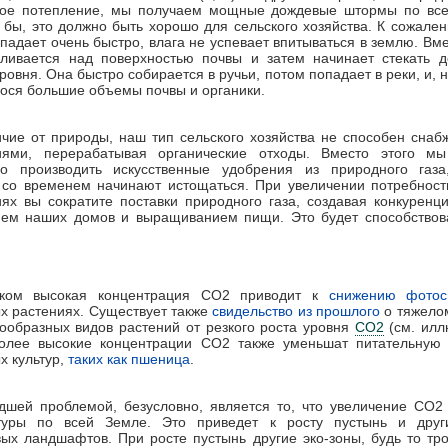
ное потепление, мы получаем мощные дождевые штормы по все
 бы, это должно быть хорошо для сельского хозяйства. К сожален
падает очень быстро, влага не успевает впитываться в землю. Вме
пливается над поверхностью почвы и затем начинает стекать д
уровня. Она быстро собирается в ручьи, потом попадает в реки, и, н
нося большие объемы почвы и органики.
ичие от природы, наш тип сельского хозяйства не способен снаб
иями, перерабатывая органические отходы. Вместо этого м
но производить искусственные удобрения из природного газа
 со временем начинают истощаться. При увеличении потребност
ях вы сократите поставки природного газа, создавая конкурен
ием наших домов и выращиванием пищи. Это будет способствова
ком высокая концентрация СО2 приводит к
снижению фотос
х растениях. Существует также
свидельство из прошлого
о тяжело
ообразных видов растений от резкого роста уровня
CO2
(см. илл
Более высокие концентрации СО2 также уменьшат питательную 
х культур,
таких как пшеница
.
дшей проблемой, безусловно, является то, что увеличение СО2
туры по всей Земле. Это приведет к росту пустынь и друг
ых ландшафтов. При росте пустынь другие эко-зоны, будь то тр