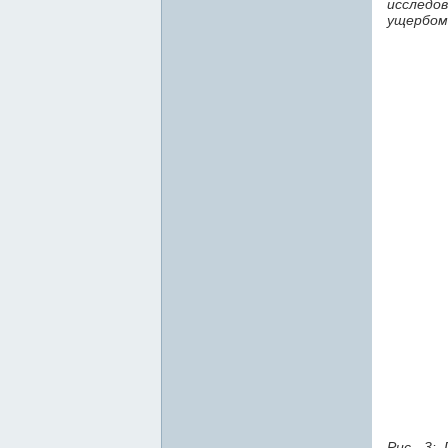
исследо
ущербом
Рис. 3: