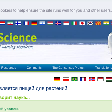
okies to help ensure the site runs well for you and other users
Resources
Comments
The Consensus Project
Translations
вляется пищей для растений
ворит наука...
ый уровень