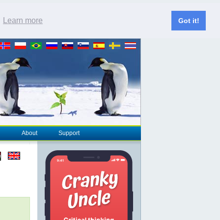
.
Learn more
Got it!
About
Support