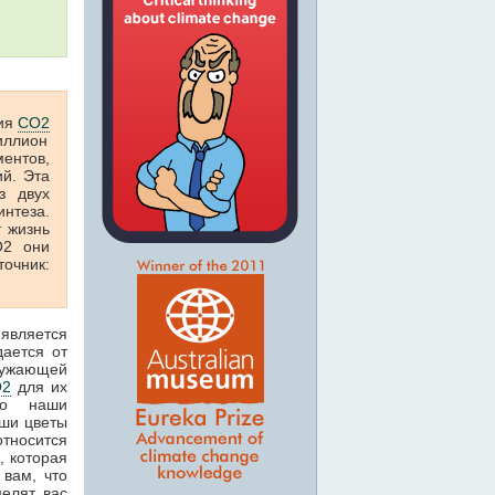
ция
CO2
иллион
ментов,
ий. Эта
з двух
нтеза.
 жизнь
О2 они
точник:
является
дается от
ружающей
O2
для их
то наши
аши цветы
относится
, которая
 вам, что
целят вас