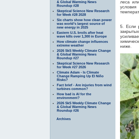
леса ил
& Global Warming News
Roundup #28
условия
Skeptical Science New Research
температ
for Week #28 2028
Six charts show how clean power
was world’s largest source of
5. Если 
new energy in 2025
закрытых
Eastern U.S. broils after heat
усилива
wave kills over 1,300 in Europe
химическ
How climate change influences
extreme weather
ниже.
2026 SkS Weekly Climate Change
& Global Warming News
Roundup #27
Skeptical Science New Research
for Week #27 2026
Climate Adam - Is Climate
Change Ramping Up El Niño
Risks?
Fact brief - Are injuries from wind
turbines common?
How bad is AI for the
environment?
2026 SkS Weekly Climate Change
& Global Warming News
Roundup #26
Archives