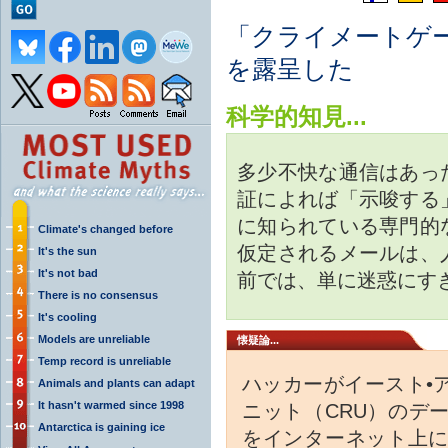
「クライメートゲ
を露呈した
科学的知見...
多少不快な通信はあっ
証によれば「示唆する
に知られている専門的
Climate's changed before
仮定されるメールは、
It's the sun
It's not bad
前では、単に迷惑にす
There is no consensus
It's cooling
Models are unreliable
懐疑論...
Temp record is unreliable
ハッカーがイースト•
Animals and plants can adapt
It hasn't warmed since 1998
ニット（CRU）のデ
Antarctica is gaining ice
をインターネット上