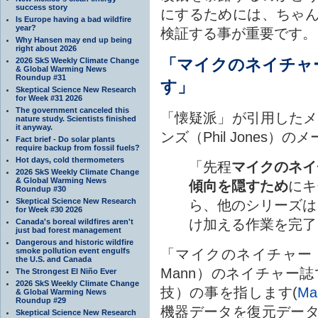
success story
にするためには、ちゃ
Is Europe having a bad wildfire
year?
検証する事が重要です。
Why Hansen may end up being
right about 2026
「マイクのネイチャ
2026 SkS Weekly Climate Change
& Global Warming News
Roundup #31
す」
Skeptical Science New Research
for Week #31 2026
The government canceled this
「懐疑派」が引用したメ
nature study. Scientists finished
it anyway.
ンズ（Phil Jones
Fact brief - Do solar plants
require backup from fossil fuels?
Hot days, cold thermometers
「先程
マイクのネイ
2026 SkS Weekly Climate Change
& Global Warming News
傾向を隠すため
にキ
Roundup #30
Skeptical Science New Research
ら、他のシリーズは
for Week #30 2026
け加える作業を完
Canada's boreal wildfires aren't
just bad forest management
Dangerous and historic wildfire
smoke pollution event engulfs
「マイクのネイチャートリ
the U.S. and Canada
Mann）のネイチャー
The Strongest El Niño Ever
2026 SkS Weekly Climate Change
技）の事を指します(
Ma
& Global Warming News
Roundup #29
機器データを復元デー
Skeptical Science New Research