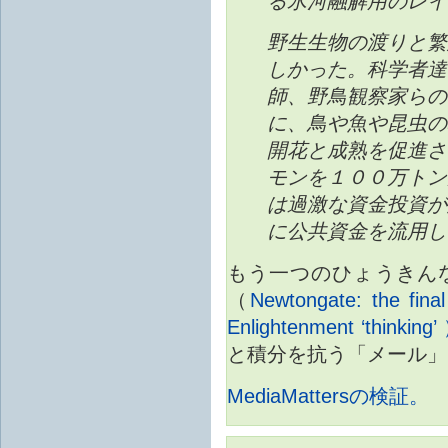
る氷河融解用のレイ
野生生物の渡りと繁
しかった。科学者達
師、野鳥観察家らの
に、鳥や魚や昆虫の
開花と成熟を促進さ
モンを１００万トン
は過激な資金投資が
に公共資金を流用し
もう一つのひょうきん
（
Newtongate: the final
Enlightenment ‘thinking
と積分を抗う「メール」
MediaMattersの検証。