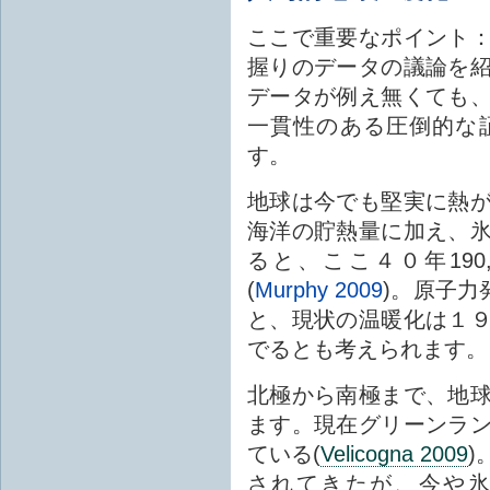
ここで重要なポイント
握りのデータの議論を
データが例え無くても
一貫性のある圧倒的な
す。
地球は今でも堅実に熱
海洋の貯熱量に加え、
ると、ここ４０年190
(
Murphy 2009
)。原子力
と、現状の温暖化は１
でるとも考えられます。
北極から南極まで、地
ます。現在グリーンラ
ている(
Velicogna 2009
)
されてきたが、今や氷