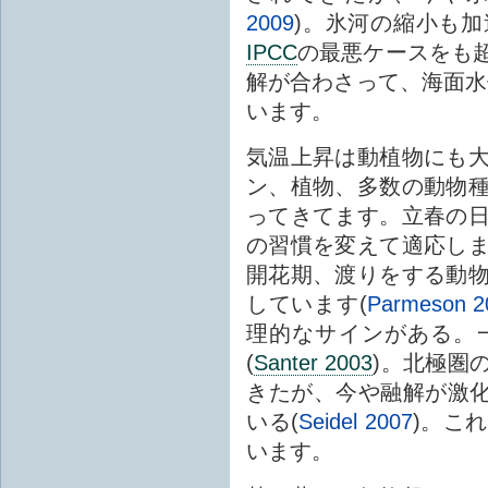
2009
)。氷河の縮小も
IPCC
の最悪ケースをも
解が合わさって、海面水
います。
気温上昇は動植物にも
ン、植物、多数の動物
ってきてます。立春の
の習慣を変えて適応し
開花期、渡りをする動
しています(
Parmeson 2
理的なサインがある。
(
Santer 2003
)。北極圏
きたが、今や融解が激化
いる(
Seidel 2007
)。こ
います。