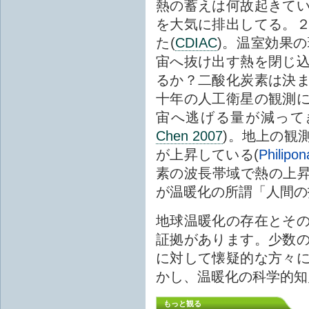
熱の蓄えは何故起きて
を大気に排出してる。
た(
CDIAC
)。温室効果
宙へ抜け出す熱を閉じ
るか？二酸化炭素は決
十年の人工衛星の観測
宙へ逃げる量が減って
Chen 2007
)。地上の観
が上昇している(
Philipo
素の波長帯域で熱の上昇
が温暖化の所謂「人間の
地球温暖化の存在とそ
証拠があります。少数
に対して懐疑的な方々
かし、温暖化の科学的知
もっと観る