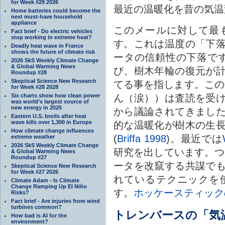
for Week #29 2026
最近の温暖化を昔の気温
Home batteries could become the
next must-have household
appliance
このメールに対して最
Fact brief - Do electric vehicles
stop working in extreme heat?
す。これは温度の「下
Deadly heat wave in France
shows the future of climate risk
ータの信頼性の下落です。これ
2026 SkS Weekly Climate Change
& Global Warming News
び、樹木年輪の復元が
Roundup #28
Skeptical Science New Research
てる事を指します。この
for Week #28 2028
Six charts show how clean power
ん（涙））は査読を受
was world’s largest source of
new energy in 2025
から議論されてきまし
Eastern U.S. broils after heat
wave kills over 1,300 in Europe
的な温暖化が樹木の生
How climate change influences
(
Briffa 1998
)。最近では
extreme weather
2026 SkS Weekly Climate Change
研究を出しています。つ
& Global Warming News
Roundup #27
ータを改竄する共謀で
Skeptical Science New Research
for Week #27 2026
れているテクニックを
Climate Adam - Is Climate
Change Ramping Up El Niño
す。
ホッケースティック
Risks?
Fact brief - Are injuries from wind
turbines common?
トレンバースの「気
How bad is AI for the
environment?