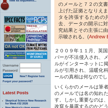
View All Arguments...
のメールと７２の文
上げた証拠となりえ
タを誇張するための
去、データの開示に
究結果とその主張に
示唆される。(
Andrew B
２００９年１１月、英国
バーが不法侵入され、
ルがインターネットに
Username
ルが引用され、温暖化
Password
ールの真相は何なのでし
New? Register here
Forgot your password?
いくらかのメールは筆
Latest Posts
のメールでは名の知れ
す。しかし重要なのは
Skeptical Science New Research
for Week #32 2026
改竄を暴露するのかど
New Mexico’s clean energy