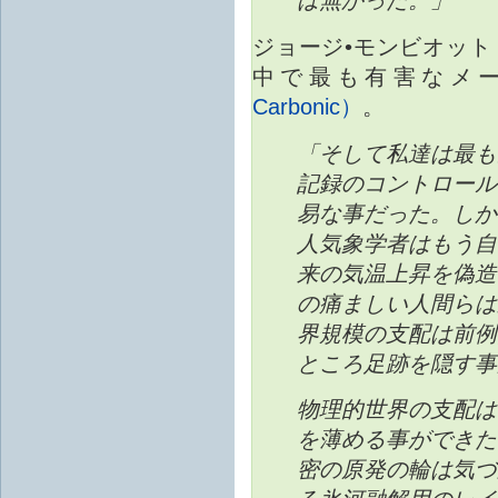
ジョージ•モンビオット（G
中で最も有害なメ
Carbonic）
。
「そして私達は最も
記録のコントロール
易な事だった。しか
人気象学者はもう自
来の気温上昇を偽造
の痛ましい人間らは
界規模の支配は前例
ところ足跡を隠す事
物理的世界の支配は
を薄める事ができた
密の原発の輪は気づ