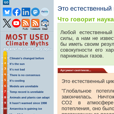
Это естественный 
Что говорит наука.
Любой естественный
силы, а нам не извес
бы иметь своим резу
совокупности его хар
парниковых газов.
Climate's changed before
It's the sun
It's not bad
Аргумент скептиков...
There is no consensus
Это естественный ци
It's cooling
Models are unreliable
"Глобальное потепл
Temp record is unreliable
закончилась. Ничто
Animals and plants can adapt
СО2 в атмосфере
It hasn't warmed since 1998
потепления, оно был
Antarctica is gaining ice