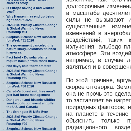
success story
долгосрочные изменени
Is Europe having a bad wildfire
year?
в масштабе десятилет
Why Hansen may end up being
силы не вызывают из
right about 2026
2026 SkS Weekly Climate Change
существенные измене
& Global Warming News
изменений в энергобал
Roundup #31
Skeptical Science New Research
воздействий, таких 
for Week #31 2026
излучения, альбедо пл
The government canceled this
nature study. Scientists finished
атмосфере. Эти воздей
it anyway.
Fact brief - Do solar plants
например, в случае л
require backup from fossil fuels?
являться и в совершен
Hot days, cold thermometers
2026 SkS Weekly Climate Change
& Global Warming News
Roundup #30
По этой причине, аргу
Skeptical Science New Research
скорее отговорка. Земл
for Week #30 2026
Canada's boreal wildfires aren't
она не прочь это сдела
just bad forest management
то заставляет ее нагре
Dangerous and historic wildfire
smoke pollution event engulfs
природных факторов, 
the U.S. and Canada
The Strongest El Niño Ever
на планете в течение
2026 SkS Weekly Climate Change
объяснить только п
& Global Warming News
Roundup #29
радиационного возд
Skeptical Science New Research