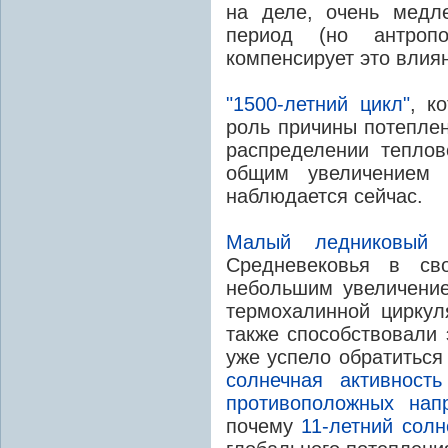
на деле, очень медл
период (но антропо
компенсирует это влиян
"1500-летний цикл"
, к
роль причины потеплен
распределении тепло
общим увеличением г
наблюдается сейчас.
Малый ледниковый 
Средневековья в св
небольшим увеличение
термохалинной циркул
также способствовали 
уже успело обратиться
солнечная активност
противоположных нап
почему
11-летний сол