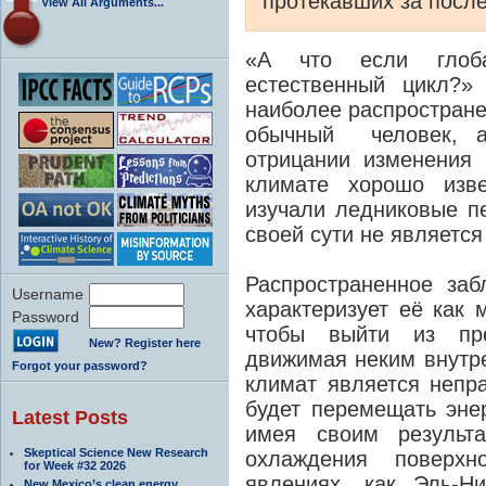
протекавших за послед
View All Arguments...
«А что если глоба
естественный цикл?»
наиболее распространен
обычный человек, а
отрицании изменения 
климате хорошо изв
изучали ледниковые п
своей сути не является
Распространенное заб
Username
характеризует её как 
Password
чтобы выйти из пр
New? Register here
движимая неким внутре
Forgot your password?
климат является непр
будет перемещать эне
Latest Posts
имея своим результа
Skeptical Science New Research
охлаждения поверхн
for Week #32 2026
явлениях, как Эль-Н
New Mexico’s clean energy