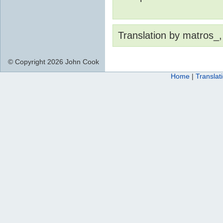
Translation by matros_,
© Copyright 2026 John Cook
Home
|
Translat