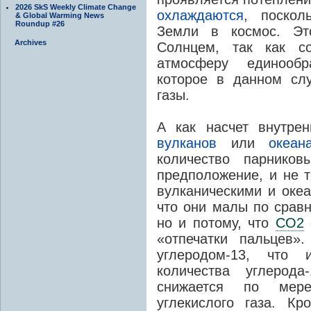
2026 SkS Weekly Climate Change
охлаждаются
, поскол
& Global Warming News
Roundup #26
Земли в космос. Эт
Archives
Солнцем, так как с
атмосферу единообр
которое в данном сл
газы.
А как насчет внутрен
вулканов
или
океан
количество парников
предположение, и не т
вулканическими и оке
что они малы по срав
но и потому, что
CO2
«отпечатки пальцев»
углеродом-13, что 
количества углерод
снижается по мере
углекислого газа. Кр