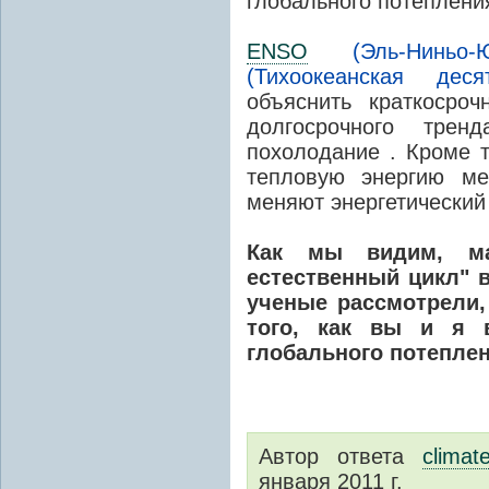
глобального потеплени
ENSO
(Эль-Ниньо-Ю
(Тихоокеанская дес
объяснить краткосро
долгосрочного тре
похолодание . Кроме 
тепловую энергию м
меняют энергетический
Как мы видим, ма
естественный цикл" в
ученые рассмотрели,
того, как вы и я 
глобального потеплен
Автор ответа
climat
января 2011 г.