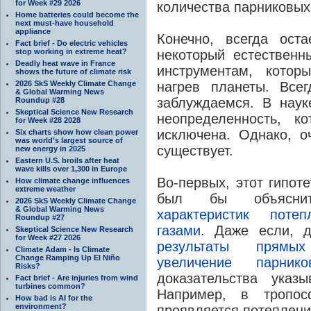
for Week #29 2026
количества парниковых 
Home batteries could become the
next must-have household
appliance
Конечно, всегда оста
Fact brief - Do electric vehicles
stop working in extreme heat?
некоторый естественн
Deadly heat wave in France
инструментам, кото
shows the future of climate risk
2026 SkS Weekly Climate Change
нагрев планеты. Все
& Global Warming News
заблуждаемся. В наук
Roundup #28
Skeptical Science New Research
неопределенность, к
for Week #28 2028
исключена. Однако, о
Six charts show how clean power
was world’s largest source of
существует.
new energy in 2025
Eastern U.S. broils after heat
wave kills over 1,300 in Europe
Во-первых, этот гипот
How climate change influences
extreme weather
был бы объяс
2026 SkS Weekly Climate Change
& Global Warming News
характеристик поте
Roundup #27
газами
. Даже если, 
Skeptical Science New Research
for Week #27 2026
результаты прямых
Climate Adam - Is Climate
Change Ramping Up El Niño
увеличение парник
Risks?
доказательства указ
Fact brief - Are injuries from wind
turbines common?
Например, в тропос
How bad is AI for the
environment?
проявляется потеплени