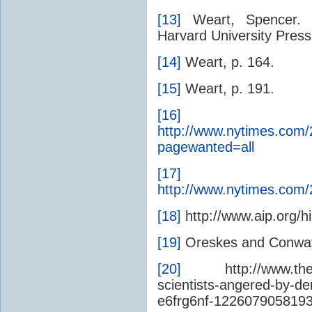
[13]
Weart, Spencer
Harvard University Press
[14]
Weart, p. 164.
[15]
Weart, p. 191.
[16]
http://www.nytimes.com/
pagewanted=all
[17]
http://www.nytimes.com/
[18]
http://www.aip.org/hi
[19]
Oreskes and Conway,
[20]
http://www.theaus
scientists-angered-by-de
e6frg6nf-122607905819