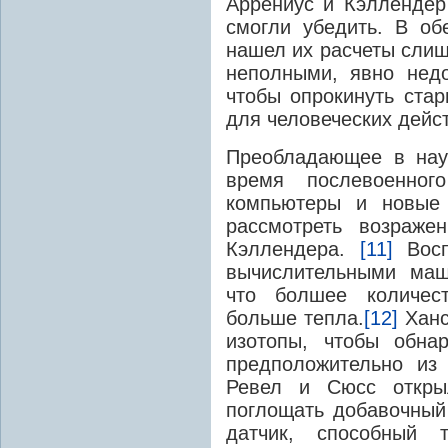
Аррениус и Кэллендер
смогли убедить. В об
нашел их расчеты слиш
неполными, явно недо
чтобы опрокинуть стар
для человеческих дейс
Преобладающее в нау
время послевоенног
компьютеры и новые
рассмотреть возраже
Кэллендера.
[11]
Восп
вычислительными маш
что болшее количес
больше тепла.
[12]
Ханс
изотопы, чтобы обна
предположительно из
Ревел и Сюсс откры
поглощать добавочный
датчик, способный