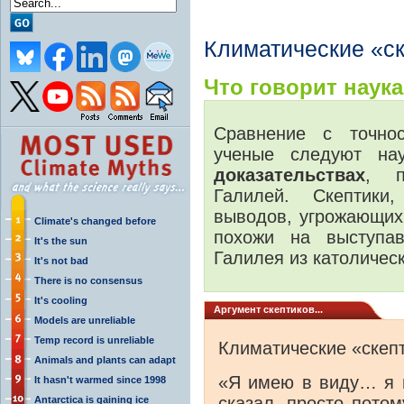
Климатические «с
Что говорит наука.
Сравнение с точно
ученые следуют на
доказательствах
, п
Галилей. Скептики
выводов, угрожающих
Climate's changed before
похожи на выступ
It's the sun
Галилея из католическ
It's not bad
There is no consensus
It's cooling
Аргумент скептиков...
Models are unreliable
Temp record is unreliable
Климатические «скеп
Animals and plants can adapt
«Я имею в виду… я 
It hasn't warmed since 1998
сказал, просто потом
Antarctica is gaining ice