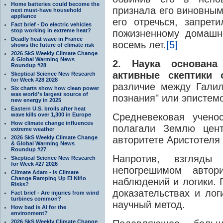
Home batteries could become the
признала его виновным
next must-have household
appliance
его отречься, запрет
Fact brief - Do electric vehicles
stop working in extreme heat?
пожизненному домашн
Deadly heat wave in France
восемь лет.
[5]
shows the future of climate risk
2026 SkS Weekly Climate Change
& Global Warming News
2. Наука основана
Roundup #28
активные скептики 
Skeptical Science New Research
for Week #28 2028
различие между Галил
Six charts show how clean power
was world’s largest source of
познания" или эпистем
new energy in 2025
Eastern U.S. broils after heat
wave kills over 1,300 in Europe
Средневековая учено
How climate change influences
полагали Землю цент
extreme weather
2026 SkS Weekly Climate Change
авторитете Аристотеля
& Global Warming News
Roundup #27
Напротив, взгляды
Skeptical Science New Research
for Week #27 2026
непогрешимом автор
Climate Adam - Is Climate
Change Ramping Up El Niño
наблюдений и логики. 
Risks?
доказательствах и лог
Fact brief - Are injuries from wind
turbines common?
научный метод.
How bad is AI for the
environment?
2026 SkS Weekly Climate Change