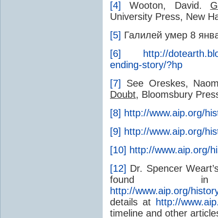
[4]
Wooton, David.
G
University Press, New Ha
[5]
Галилей умер 8 январ
[6]
http://dotearth.
ending-story/?hp
[7]
See Oreskes, Naom
Doubt
, Bloomsbury Pres
[8]
http://www.aip.org/his
[9]
http://www.aip.org/his
[10]
http://www.aip.org/hi
[12]
Dr. Spencer Weart’s 
found i
http://www.aip.org/histor
details at
http://www.aip.
timeline and other article