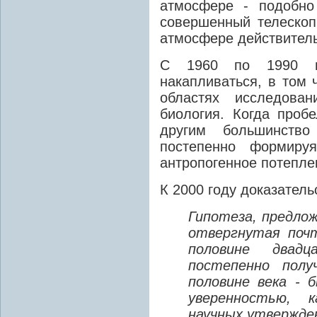
атмосфере - подобно
совершенный телескоп
атмосфере действитель
С 1960 по 1990 го
накапливаться, в том 
областях исследован
биология. Когда проб
другим большинств
постепенно формируя
антропогенное потепле
К 2000 году доказател
Гипотеза, предлож
отвергнутая поч
половине двад
постепенно полу
половине века - 
уверенностью, 
научных утвержден