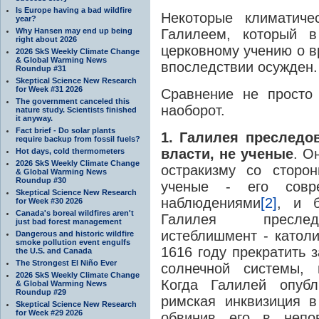
Is Europe having a bad wildfire
Некоторые климатиче
year?
Why Hansen may end up being
Галилеем, который 
right about 2026
церковному учению о в
2026 SkS Weekly Climate Change
& Global Warming News
впоследствии осужден.
Roundup #31
Skeptical Science New Research
for Week #31 2026
Сравнение не просто
The government canceled this
наоборот.
nature study. Scientists finished
it anyway.
Fact brief - Do solar plants
1. Галилея преследо
require backup from fossil fuels?
власти, не ученые
. О
Hot days, cold thermometers
2026 SkS Weekly Climate Change
остракизму со сторо
& Global Warming News
Roundup #30
ученые - его совр
Skeptical Science New Research
наблюдениями
[2]
, и 
for Week #30 2026
Canada's boreal wildfires aren't
Галилея преследо
just bad forest management
истеблишмент - католи
Dangerous and historic wildfire
smoke pollution event engulfs
1616 году прекратить 
the U.S. and Canada
The Strongest El Niño Ever
солнечной системы, 
2026 SkS Weekly Climate Change
Когда Галилей опуб
& Global Warming News
Roundup #29
римская инквизиция в
Skeptical Science New Research
for Week #29 2026
обвинив его в непо