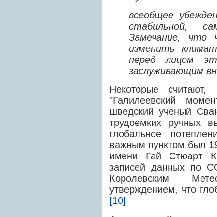
всеобщее убежде
стабильной, са
Замечание, что 
изменить климат
перед лицом эт
заслуживающим вн
Некоторые считают,
"Галилеевский момен
шведский ученый Сван
трудоемких ручных в
глобальное потеплен
важным пунктом был 19
имени Гай Стюарт Кэ
записей данных по С
Королевским Мет
утверждением, что гло
[10]