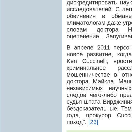
дискредитировать наук
исследователей. С лег
обвинения в обман
климатологам даже угр
словам доктора Н
оцепенение... Запугива
В апреле 2011 персо
новое развитие, когд
Ken Cuccinelli, ярос
криминальное ра
мошенничестве в отн
доктора Майкла Манн
независимых научны
следов чего-либо пре
судья штата Вирджиния
бездоказательные. Тем
года, прокурор Cucci
поход".
[23]