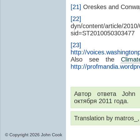
[21]
Oreskes and Conway
[22]
http://www.
dyn/content/article/201
sid=ST2010050303477
[23]
http://voices.washingtonp
Also see the
Climat
http://profmandia.wordp
Автор ответа John
октября 2011 года.
Translation by matros_,
© Copyright 2026 John Cook