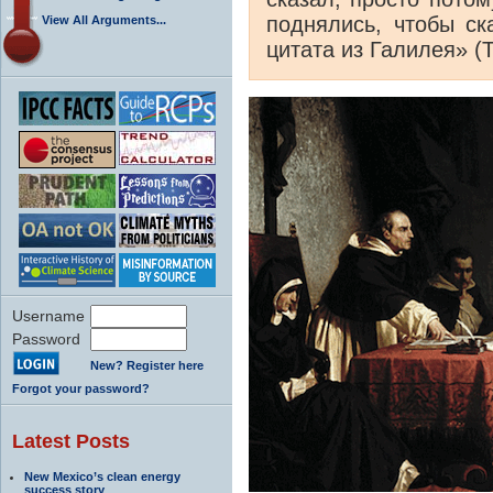
поднялись, чтобы ск
View All Arguments...
цитата из Галилея» (
Username
Password
New? Register here
Forgot your password?
Latest Posts
New Mexico’s clean energy
success story