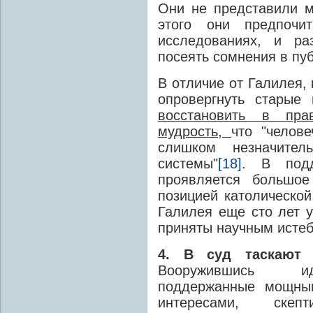
Они не представили м
этого они предпочи
исследованиях, и ра
посеять сомнения в пуб
В отличие от Галилея,
опровергнуть старые
восстановить в пра
мудрость,
что "челов
слишком незначител
системы"
[18]
. В подд
проявляется большое
позицией католической
Галилея еще сто лет у
приняты научным исте
4. В суд таскают 
Вооружившись иде
поддержанные мощны
интересами, ске