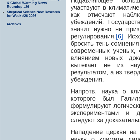
Подавляющее больш
& Global Warming News
участвуют в климатиче
Roundup #26
Skeptical Science New Research
как отмечают наблю
for Week #26 2026
убеждений: Государст
Archives
значит нужно не приз
регулирования.
[6]
Исхо
бросить тень сомнения 
современных ученых, 
влиянием новых дока
вытекает не из нау
результатом, а из тве
убеждения.
Напротв, наука о кл
которого был Галил
формулируют логически
экспериментами и 
следуют за доказательс
Нападение церкви на 
науку о климате дал