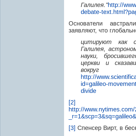
Галилея."
http://www
debate-text.html?pa
Основатели австрали
заявляют, что глобальн
цитируют как с
Галилея, астроно
науки, бросивше
церкви и сказа
вокру
http://www.scientifi
id=galileo-movement-
divide
[2]
http://www.nytimes.com/2
_r=1&scp=3&sq=galileo&
[3]
Спенсер Вирт, в бес