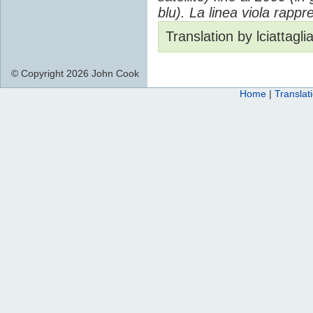
blu). La linea viola rappr
Translation by lciattagli
© Copyright 2026 John Cook
Home
|
Translat