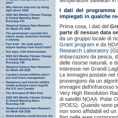
temperature satellitari in 
year?
Why Hansen may end up being
I dati del programma 
right about 2026
2026 SkS Weekly Climate Change
impiegati in qualche r
& Global Warming News
Roundup #31
Prima cosa, i dati del
Gr
Skeptical Science New Research
for Week #31 2026
parte di nessun data se
The government canceled this
nature study. Scientists finished
da un gruppo locale di ri
it anyway.
Grant program
e da
NO
Fact brief - Do solar plants
require backup from fossil fuels?
Research Laboratory
(GL
Hot days, cold thermometers
imbarcazioni da pesca, d
2026 SkS Weekly Climate Change
& Global Warming News
delle risorse naturali, e
Roundup #30
Skeptical Science New Research
interesse nei Grandi Lag
for Week #30 2026
Le immagini postate nel 
Canada's boreal wildfires aren't
just bad forest management
provengono da un algorit
Dangerous and historic wildfire
smoke pollution event engulfs
immagini dell’infrarosso
the U.S. and Canada
Very High Resolution Ra
The Strongest El Niño Ever
2026 SkS Weekly Climate Change
di satelliti
NOAA
Polar Or
& Global Warming News
Roundup #29
(POES). Quando sono pre
Skeptical Science New Research
non sono affidabili ed u
for Week #29 2026
Home batteries could become the
flag nelle aree corrispond