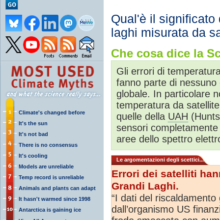
Qual'è il significat
laghi misurata da sa
Che cosa dice la Sc
Gli errori di temperatur
fanno parte di nessuno 
globale. In particolare n
temperatura da satellit
Climate's changed before
quelle della
UAH
(Huntsv
It's the sun
sensori completamente d
It's not bad
aree dello spettro elet
There is no consensus
It's cooling
Le argomentazioni degli scettici...
Models are unreliable
Errori dei satelliti h
Temp record is unreliable
Grandi Laghi.
Animals and plants can adapt
“I dati del riscaldamento
It hasn't warmed since 1998
dall’organismo US finanz
Antarctica is gaining ice