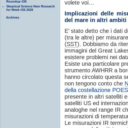
volete voi…
Roundup #26
Skeptical Science New Research
for Week #26 2026
Implicazioni delle mis
Archives
del mare in altri ambiti
E’ stato detto che i dati de
(tra le altre) per misura
(
SST
). Dobbiamo da riten
immagini del Great Lake
esistere problemi nei dat
Esiste una particolare pr
strumento AWHRR a bordo
hanno circolato questa se
non tengono conto che
della costellazione POE
presente in altri satelliti
satelliti US ed internazi
analoghe nel range IR c
misurazioni di temperatur
Le misurazioni IR termich