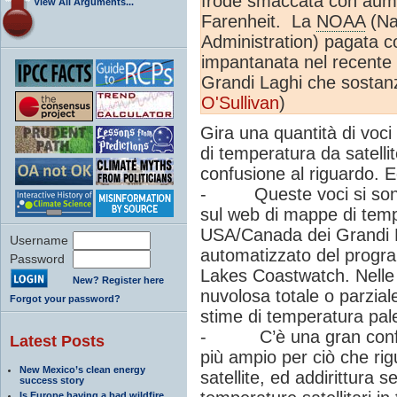
frode smaccata con aume
View All Arguments...
Farenheit. La
NOAA
(Na
Administration) pagata co
impantanata nel recente s
Grandi Laghi che sostan
O'Sullivan
)
Gira una quantità di voci
di temperatura da satelli
confusione al riguardo. Ec
- Queste voci si sono d
sul web di mappe di temp
USA/Canada dei Grandi 
Username
automatizzato del progr
Password
Lakes Coastwatch. Nelle
New? Register here
nuvolosa totale o parzia
Forgot your password?
stime di temperatura pal
- C’è una gran confusi
Latest Posts
più ampio per ciò che ri
New Mexico’s clean energy
satellite, ed addirittura se
success story
Is Europe having a bad wildfire