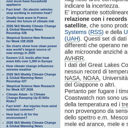
next must-have household
indicare la incertezza.
appliance
Fact brief - Do electric vehicles
E’ importante sottolinea
stop working in extreme heat?
relazione con i record
Deadly heat wave in France
shows the future of climate risk
satellite
, che sono prodot
2026 SkS Weekly Climate Change
& Global Warming News
Systems (
RSS
)
e della
U
Roundup #28
(
UAH
)
. Questi set di da
Skeptical Science New Research
for Week #28 2028
differenti che operano ne
Six charts show how clean power
was world’s largest source of
alle microonde anziché a 
new energy in 2025
AVHRR
.
Eastern U.S. broils after heat
wave kills over 1,300 in Europe
I dati del Great Lakes 
How climate change influences
extreme weather
nessun record di tempera
2026 SkS Weekly Climate Change
NASA
,
NOAA
, Universit
& Global Warming News
Roundup #27
del Giappone o altri.
Skeptical Science New Research
for Week #27 2026
Pertanto per fugare i timo
Climate Adam - Is Climate
Coastwatch non sono usati
Change Ramping Up El Niño
Risks?
della temperatura ed i
tr
Fact brief - Are injuries from wind
turbines common?
non provengono da sensor
How bad is AI for the
dello spettro e.m. Mesco
environment?
2026 SkS Weekly Climate Change
mele ed arance, mele e s
& Global Warming News