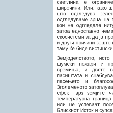
светлина е огранич
широчини. Или, како ш
што одгледува зелен
одгледуваме зрна на 
кои не одгледале нит
затоа едноставно нема
екосистеми за да ја пр
и други причини зошто
таму ќе биде вистински
Земјоделството, ист
шумски пожари и пр
времиња, и двете в
пасиштата и снабдув
пасењето и благосо
Зголеменото затоплува
ефект врз земјите ч
температурна граница
или не успеваат пос
Блискиот Исток и супс