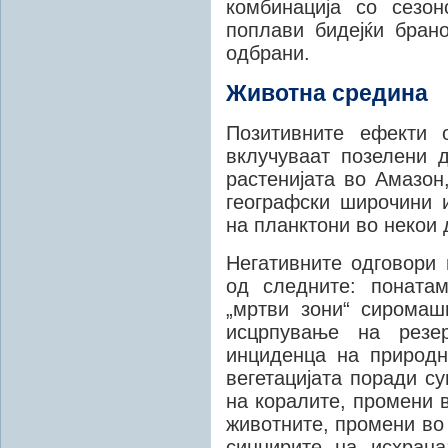
комбинација со сезо
поплави бидејќи бран
одбрани.
Животна средина
Позитивните ефекти 
вклучуваат позелени 
растенијата во Амазон
географски широчини 
на планктони во некои 
Негативните одговори 
од следните: поната
„мртви зони“ сиромаш
исцрпување на резе
инциденца на природ
вегетацијата поради с
на коралите, промени 
животните, промени во
синџирите на исхрана