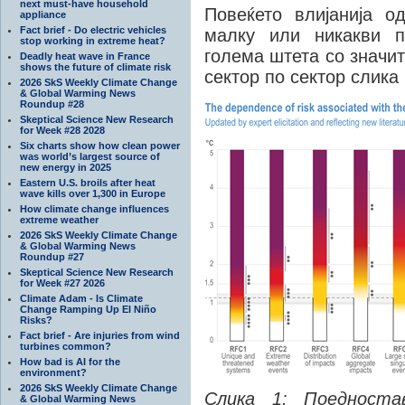
next must-have household
Повеќето влијанија о
appliance
Fact brief - Do electric vehicles
малку или никакви п
stop working in extreme heat?
голема штета со значит
Deadly heat wave in France
shows the future of climate risk
сектор по сектор слика
2026 SkS Weekly Climate Change
& Global Warming News
Roundup #28
Skeptical Science New Research
for Week #28 2028
Six charts show how clean power
was world’s largest source of
new energy in 2025
Eastern U.S. broils after heat
wave kills over 1,300 in Europe
How climate change influences
extreme weather
2026 SkS Weekly Climate Change
& Global Warming News
Roundup #27
Skeptical Science New Research
for Week #27 2026
Climate Adam - Is Climate
Change Ramping Up El Niño
Risks?
Fact brief - Are injuries from wind
turbines common?
How bad is AI for the
environment?
2026 SkS Weekly Climate Change
Слика 1: Поедноста
& Global Warming News