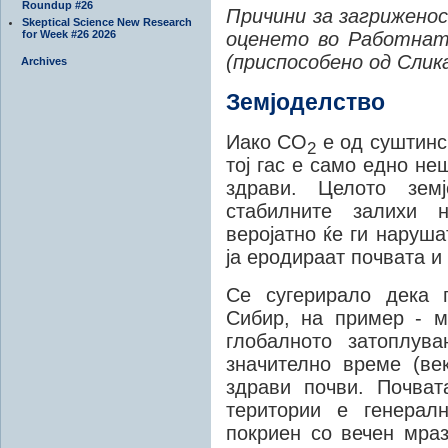
Roundup #26
Причини за загриженос
Skeptical Science New Research
for Week #26 2026
оценето во Работнат
(приспособено од Слик
Archives
Земјоделство
Иако CO
е од суштинск
2
тој гас е само едно не
здрави. Целото земј
стабилните залихи 
веројатно ќе ги наруша
ја еродираат почвата и
Се сугерирало дека 
Сибир, на пример - м
глобалното затоплув
значително време (ве
здрави почви. Почват
територии е генерал
покриен со вечен мраз