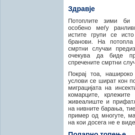
Здравје
Потоплите зими би 
особено меѓу ранлив
истите групи се ист
бранови. На потопла
смртни случаи преди
очекува да биде п
спречените смртни случ
Покрај тоа, нашироко
услови се шират кон по
миграцијата на инсект
комарците, крлежите
живеалиште и прифатл
на нивните барања, тие
пример од многуте, ма
на кои досега не е вид
Поларно топење