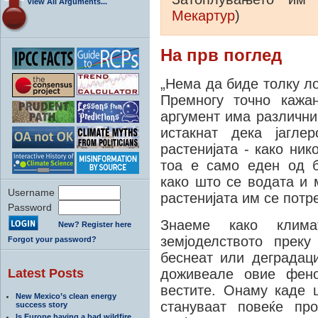
View All Arguments...
Мекартур
)
На прв поглед
„Нема да биде толку ло
Премногу точно кажа
аргумент има различни
истакнат дека јагле
растенијата - како ник
тоа е само еден од б
како што се водата и 
Username
растенијата им се потр
Password
Знаеме како клима
New? Register here
земјоделството прек
Forgot your password?
беснеат или деградаци
Latest Posts
доживеале овие фен
вестите. Онаму каде 
New Mexico’s clean energy
стануваат повеќе пр
success story
Is Europe having a bad wildfire