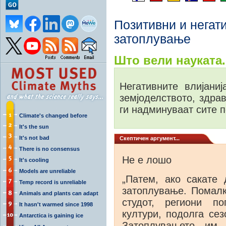
Позитивни и негат
затоплување
Што вели науката.
Негативните влијани
земјоделството, здра
ги надминуваат сите п
Climate's changed before
It's the sun
It's not bad
Скептичен аргумент...
There is no consensus
Не е лошо
It's cooling
Models are unreliable
„Патем, ако сакате 
Temp record is unreliable
затоплување. Помалк
Animals and plants can adapt
студот, региони п
It hasn't warmed since 1998
култури, подолга се
Antarctica is gaining ice
Затоплувањето им 