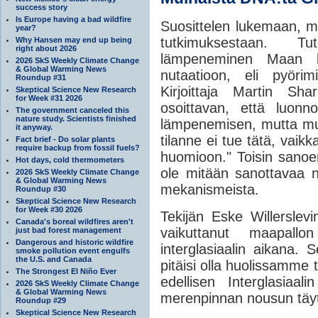
success story
Is Europe having a bad wildfire
Suosittelen lukemaan, m
year?
tutkimuksestaan. Tu
Why Hansen may end up being
right about 2026
lämpeneminen Maan kie
2026 SkS Weekly Climate Change
& Global Warming News
nutaatioon, eli pyörim
Roundup #31
Kirjoittaja Martin Sh
Skeptical Science New Research
for Week #31 2026
osoittavan, että luonno
The government canceled this
nature study. Scientists finished
lämpenemisen, mutta mu
it anyway.
tilanne ei tue tätä, vaik
Fact brief - Do solar plants
require backup from fossil fuels?
huomioon." Toisin sanoe
Hot days, cold thermometers
ole mitään sanottavaa 
2026 SkS Weekly Climate Change
& Global Warming News
mekanismeista.
Roundup #30
Skeptical Science New Research
for Week #30 2026
Tekijän Eske Willerslev
Canada's boreal wildfires aren't
vaikuttanut maapall
just bad forest management
Dangerous and historic wildfire
interglasiaalin aikana. 
smoke pollution event engulfs
the U.S. and Canada
pitäisi olla huolissamme
The Strongest El Niño Ever
edellisen Interglasiaa
2026 SkS Weekly Climate Change
& Global Warming News
merenpinnan nousun täyty
Roundup #29
Skeptical Science New Research