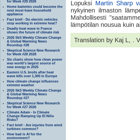
for Week #29 2026
Lopuksi
Martin Sharp va
Home batteries could become the
nykyinen ilmaston lämp
next must-have household
appliance
Mahdollisesti "saatamm
Fact brief - Do electric vehicles
stop working in extreme heat?
lämpötilan nousua kuin a
Deadly heat wave in France
shows the future of climate risk
2026 SkS Weekly Climate Change
Translation by Kaj L, .
& Global Warming News
Roundup #28
Skeptical Science New Research
for Week #28 2028
Six charts show how clean power
was world’s largest source of
new energy in 2025
Eastern U.S. broils after heat
wave kills over 1,300 in Europe
How climate change influences
extreme weather
2026 SkS Weekly Climate Change
& Global Warming News
Roundup #27
Skeptical Science New Research
for Week #27 2026
Climate Adam - Is Climate
Change Ramping Up El Niño
Risks?
Fact brief - Are injuries from wind
turbines common?
How bad is AI for the
environment?