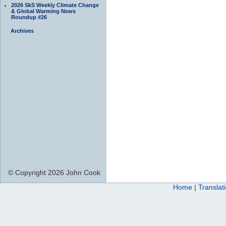
2026 SkS Weekly Climate Change
& Global Warming News
Roundup #26
Archives
© Copyright 2026 John Cook
Home
|
Translat