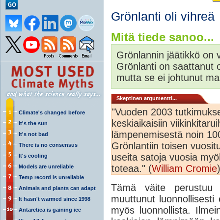
Grönlanti oli vihreä
Mitä tiede sanoo...
Grönlannin jäätikkö on 
Grönlanti on saattanut o
mutta se ei johtunut ma
Skeptinen argumentti...
"Vuoden 2003 tutkimukseen
Climate's changed before
keskiaikaisiin viikinkitar
It's the sun
lämpenemisestä noin 1003 j
It's not bad
Grönlantiin toisen vuosi
There is no consensus
useita satoja vuosia myöh
It's cooling
toteaa." (
William Cromie
Models are unreliable
Temp record is unreliable
Tämä väite perustuu 
Animals and plants can adapt
muuttunut luonnollisest
It hasn't warmed since 1998
myös luonnollista. Ilmei
Antarctica is gaining ice