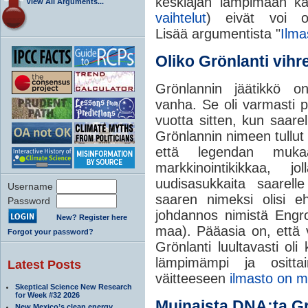
keskiajan lämpimään ka
View All Arguments...
vaihtelut
) eivät voi o
Lisää
argumentista "
Ilma
Oliko Grönlanti vihr
Grönlannin jäätikkö o
vanha. Se oli varmasti 
vuotta sitten, kun saarel
Grönlannin nimeen tullu
että legendan muk
markkinointikikkaa, j
uudisasukkaita saarell
Username
saaren nimeksi olisi e
Password
johdannos nimistä Engro
New? Register here
maa). Pääasia on, että v
Forgot your password?
Grönlanti luultavasti o
lämpimämpi ja osittai
Latest Posts
väitteeseen
ilmasto on m
Skeptical Science New Research
for Week #32 2026
Muinaista DNA:ta G
New Mexico’s clean energy