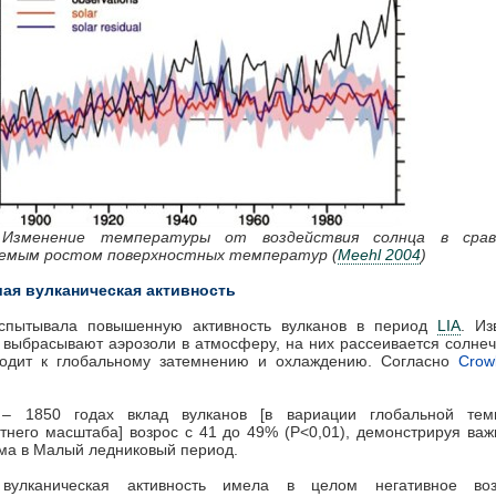
 Изменение температуры от воздействия солнца в срав
емым ростом поверхностных температур (
Meehl 2004
)
ая вулканическая активность
спытывала повышенную активность вулканов в период
LIA
. Из
 выбрасывают аэрозоли в атмосферу, на них рассеивается солнеч
водит к глобальному затемнению и охлаждению. Согласно
Crow
– 1850 годах вклад вулканов [в вариации глобальной тем
тнего масштаба] возрос с 41 до 49% (P<0,01), демонстрируя ва
ма в Малый ледниковый период.
вулканическая активность имела в целом негативное воз