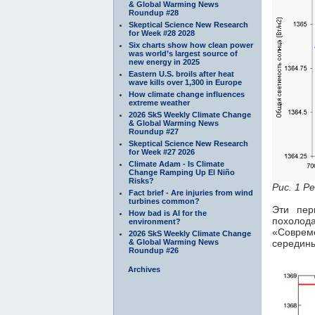
& Global Warming News
Roundup #28
Skeptical Science New Research
for Week #28 2028
Six charts show how clean power
was world’s largest source of
new energy in 2025
Eastern U.S. broils after heat
wave kills over 1,300 in Europe
How climate change influences
extreme weather
2026 SkS Weekly Climate Change
& Global Warming News
Roundup #27
Skeptical Science New Research
for Week #27 2026
Climate Adam - Is Climate
Change Ramping Up El Niño
Risks?
Рис. 1 Р
Fact brief - Are injuries from wind
turbines common?
Эти пер
How bad is AI for the
похолод
environment?
«Совреме
2026 SkS Weekly Climate Change
& Global Warming News
середины
Roundup #26
Archives