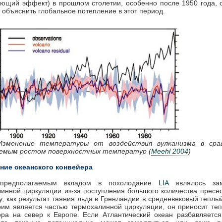
ющий эффект) в прошлом столетии, особенно после 1950 года, 
 объяснить глобальное потепление в этот период.
Изменение температуры от воздействия вулканизма в сра
емым ростом поверхностных температур (
Meehl 2004
)
ние океанского конвейера
 предполагаемым вкладом в похолодание
LIA
являлось зам
инной циркуляции из-за поступления большого количества пресн
у, как результат таяния льда в Гренландии в средневековый теплы
им является частью термохалинной циркуляции, он приносит те
ора на север к Европе. Если Атлантический океан разбавляетс