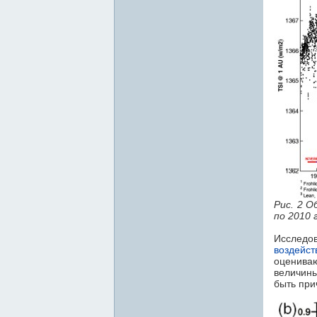
Рис. 2 О
по 2010 
Исследо
воздейст
оценива
величины
быть при