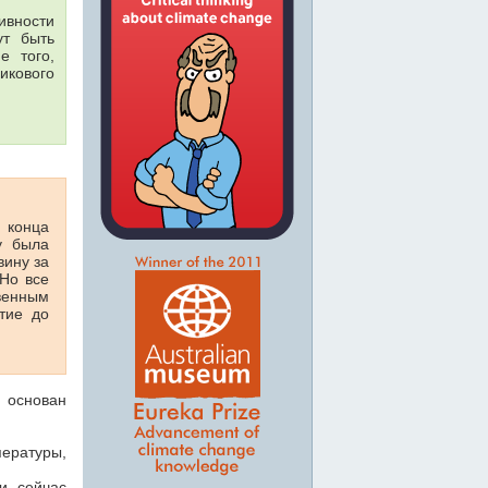
ивности
ут быть
е того,
икового
 конца
у была
вину за
Но все
твенным
тие до
, основан
пературы,
и сейчас