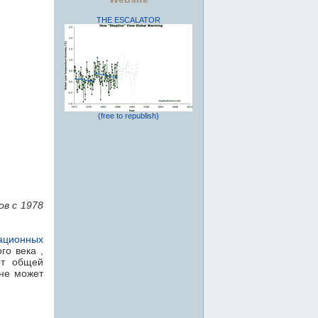
THE ESCALATOR
(free to republish)
ов с 1978
ационных
о века ,
от общей
 не может