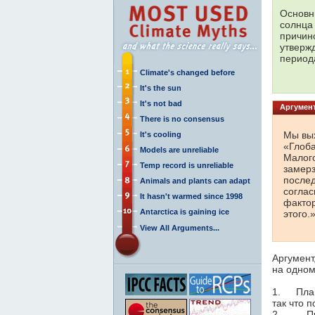
Основн
солнца
причин
утверж
периода
Climate's changed before
It's the sun
It's not bad
Аргумент
There is no consensus
Мы вы
It's cooling
«Глоб
Models are unreliable
Малог
Temp record is unreliable
замерз
после
Animals and plants can adapt
соглас
It hasn't warmed since 1998
факто
Antarctica is gaining ice
этого.»
View All Arguments...
Аргумент
на одном
1. Плане
так что 
2. При