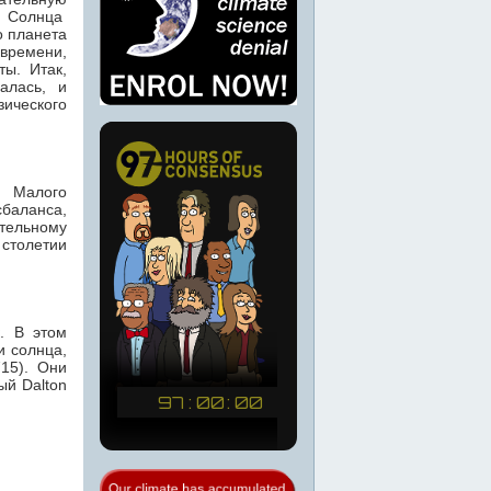
г Солнца
о планета
 времени,
ты. Итак,
алась, и
ического
з Малого
сбаланса,
тельному
толетии
. В этом
и солнца,
715). Они
ый Dalton