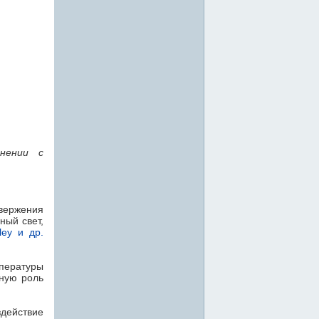
нении с
вержения
ный свет,
ley и др.
пературы
жную роль
действие