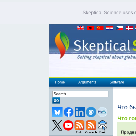
Skeptical Science uses co
Home
Arguments
Software
Что б
Что го
Продв