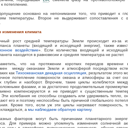
 к потеплению.
допущение основано на непонимании того, что приводит к гл
иям температуры. Второе не выдерживает сопоставления с 
.
 изменения климата
очный рост средней температуры Земли происходит из-за и
аланса планеты (входящей и исходящей энергии), также извест
ионное воздействие
». Если количества входящей и исходящей
ланета находится в равновесии и средняя температура не растет.
аметить, что на протяжении коротких периодов времени 
бмен между океанами Земли и атмосферой посредством есте
таких как
Тихоокеанская декадная осцилляция
, результатом этого м
рочное потепление поверхности океана и атмосферы за счет ох
их глубин и наоборот. Впрочем, такие циклы колеблются межд
оложными фазами, и за достаточно продолжительные промежутк
аимно компенсируются и не приводят к существенным темпе
 Эти колебания не способны создавать или удерживать тепло, о
ют его и поэтому неспособны быть причиной глобального потеп
ния. Кроме того, если уж эти циклы нагревают поверхность, 
хлаждаться, а
мы наблюдаем обратную картину
.
азных факторов могут быть причинами планетарного энергет
нса. Для примера можно упомянуть изменения солнечной акт
вые газы в атмосфере, вулканическую активность, общую отраж