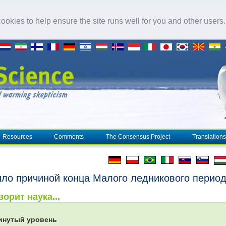
okies to help ensure the site runs well for you and other users
Resources
Comments
The Consensus Project
Translations
ыло причиной конца Малого ледникового перио
ворит наука...
инутый уровень