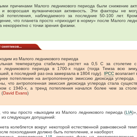
ыми причинами Малого ледникового периода были снижение акт
 и возросшая вулканическая активность. Эти факторы не мог
ой потепления, наблюдаемого за последние 50-100 лет. Кром
дение, что планета просто «приходит в норму» после Малого ледн
 некорректно с точки зрения физики.
 скептиков...
ходим из Малого ледникового периода
альная температура стабильно растет на 0,5 С за столетие с
о ледникового периода в 1700-х годах (тогда Темза всю зим
шей, в последний раз она замерзала в 1804 году).
IPCC
возлагает 
днее потепление на антропогенную эмиссию диоксида углерода. 
ны, что антропогенная эмиссия диоксида углерода стала сущес
ром с 1940-х, а тренд потепления начался более чем за столе
 (
David Evans
)
, что мы просто «выходим из Малого ледникового периода (
LIA
)»
 из следующих допущений:
та колеблется вокруг некоторой естественной равновесной тем
после похолодания должно быть потепление, и наоборот.
чина, породившая
LIA
, сменила фазу на противоположную 