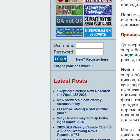
приводит
Первое 
изменен
данными
Причины
Долгоср
Username
энергоб
Password
«
радиац
равны, п
New? Register here
Forgot your password?
Нужно з
энергоо
циклов, 
Latest Posts
краткос
океанск
Skeptical Science New Research
противоп
for Week #32 2026
фазы вз
New Mexico’s clean energy
success story
трендам.
Is Europe having a bad wildfire
перемеща
year?
похолода
Why Hansen may end up being
должны о
right about 2026
2026 SkS Weekly Climate Change
Много р
& Global Warming News
дисбала
Roundup #31
парнико
Skeptical Science New Research