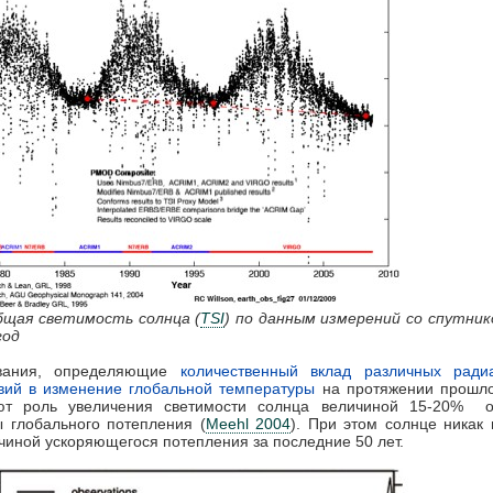
бщая светимость солнца (
TSI
) по данным измерений со спутник
год
вания, определяющие
количественный вклад различных ради
вий в изменение глобальной температуры
на протяжении прошлог
ют роль увеличения светимости солнца величиной 15-20% 
 глобального потепления (
Meehl 2004
). При этом солнце никак
чиной ускоряющегося потепления за последние 50 лет.