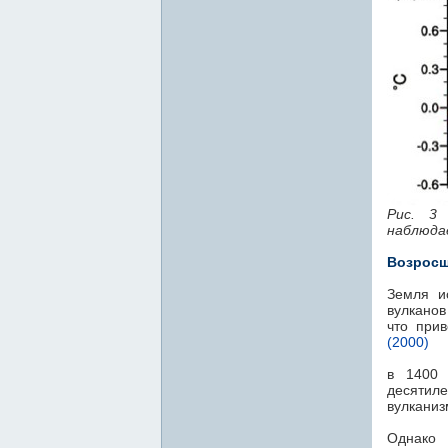
Рис. 3
наблюда
Возросш
Земля и
вулканов
что при
(2000)
в 1400 
десятиле
вулканиз
Однако 