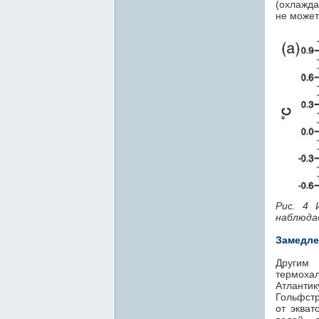
(охлажда
не может
Рис. 4 
наблюда
Замедле
Другим
термохал
Атлантик
Гольфстр
от экват