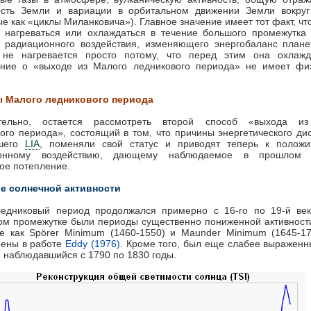
ость Земли и вариации в орбитальном движении Земли вокру
ые как «циклы Миланковича»). Главное значение имеет тот факт, чт
 нагреваться или охлаждаться в течение большого промежутка
 радиационного воздействия, изменяющего энергобаланс плане
 не нагревается просто потому, что перед этим она охлажд
ение о «выходе из Малого ледникового периода» не имеет физ
 Малого ледникового периода
тельно, остается рассмотреть второй способ «выхода и
ого периода», состоящий в том, что причины энергетического ди
вшего
LIA
, поменяли свой статус и приводят теперь к положи
ионному воздействию, дающему наблюдаемое в прошлом с
ое потепление.
е солнечной активности
едниковый период продолжался примерно с 16-го по 19-й век
м промежутке были периоды существенно пониженной активност
е как Spörer Minimum (1460-1550) и Maunder Minimum (1645-1
рены в работе
Eddy (1976)
. Кроме того, был еще слабее выраженн
 наблюдавшийся с 1790 по 1830 годы.