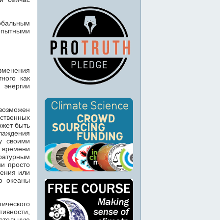
обальным
опытными
зменения
ного как
 энергии
возможен
ственных
ожет быть
лаждения
у своими
и времени
ратурным
ни просто
ления или
то океаны
ического
ивности,
ательную