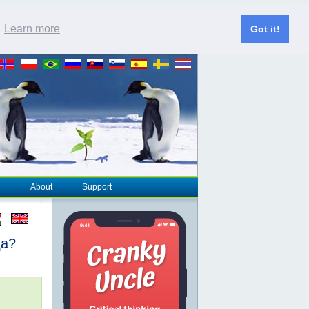
.
Learn more
Got it!
About
Support
да?