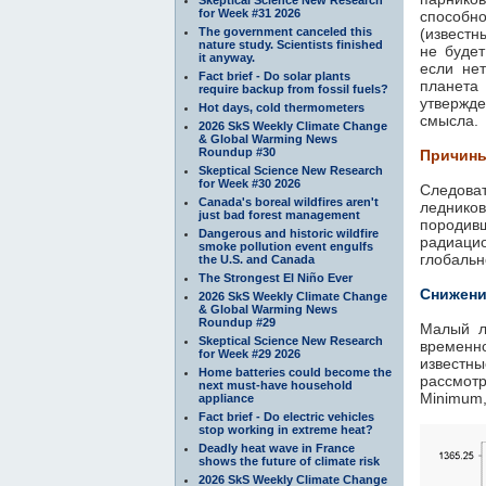
for Week #31 2026
способн
The government canceled this
(известн
nature study. Scientists finished
не будет
it anyway.
если нет
Fact brief - Do solar plants
планета
require backup from fossil fuels?
утвержд
Hot days, cold thermometers
смысла.
2026 SkS Weekly Climate Change
& Global Warming News
Roundup #30
Причины
Skeptical Science New Research
for Week #30 2026
Следова
Canada's boreal wildfires aren't
ледников
just bad forest management
породи
Dangerous and historic wildfire
радиац
smoke pollution event engulfs
глобальн
the U.S. and Canada
The Strongest El Niño Ever
Снижени
2026 SkS Weekly Climate Change
& Global Warming News
Roundup #29
Малый л
Skeptical Science New Research
временно
for Week #29 2026
известны
Home batteries could become the
рассмот
next must-have household
Minimum,
appliance
Fact brief - Do electric vehicles
stop working in extreme heat?
Deadly heat wave in France
shows the future of climate risk
2026 SkS Weekly Climate Change