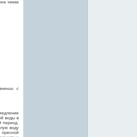
она никак
внении с
едление
ой воды в
й период.
плую воду
я пресной