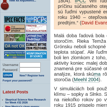
1804).
IPCC
viní ľuď
View All Arguments...
príčinu súčasného ote
sú ľuďmi vypustené e
roku 1940 – otepľovan
predtým.“ (
David Evan
Malá doba ľadová bola 
storočím. Rieka Temža
Grónsku neboli schopné 
teplota stúpať. Ale ľuď
boli len zlomkom z toho,
aktivity koniec malej do
Username
znamená pre súčasné ot
Password
analýze, ktorá skú
ma
rô
New? Register here
storočia (
Meehl 2004
).
Forgot your password?
V simuláciách boli použ
Latest Posts
klímu – sopky a Slnko. 
na niekoľko rokov po v
Skeptical Science New Research
for Week #32 2026
roku 1915 prispelo miern
New Mexico’s clean energy