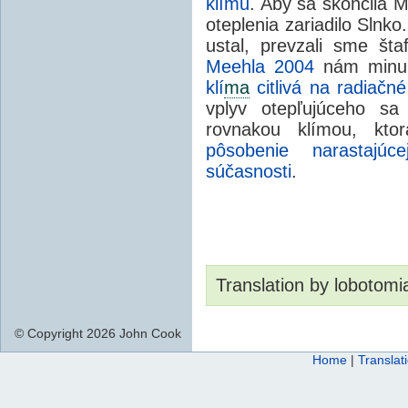
klímu
. Aby sa skončila 
oteplenia zariadilo Slnko
ustal, prevzali sme št
Meehla 2004
nám minul
klí
ma
citlivá na radiačn
vplyv otepľujúceho sa
rovnakou klímou, kt
pôsobenie
narastajú
súčasnosti
.
Translation by lobotomi
© Copyright 2026 John Cook
Home
|
Translat