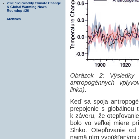
2026 SkS Weekly Climate Change
& Global Warming News
Roundup #26
Archives
Obrázok 2: Výsledky 
antropogénnych vplyvo
linka).
Keď sa spoja antropogé
prepojenie s globálnou 
k záveru, že otepľovanie
bolo vo veľkej miere pr
Slnko. Otepľovanie od
najmä ním vypúšťanými s