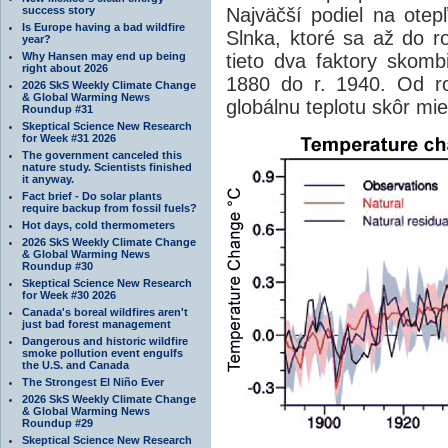
success story
Najväčší podiel na ote
Is Europe having a bad wildfire
Slnka, ktoré sa až do 
year?
Why Hansen may end up being
tieto dva faktory skombi
right about 2026
1880 do r. 1940. Od r
2026 SkS Weekly Climate Change
& Global Warming News
globálnu teplotu skôr mie
Roundup #31
Skeptical Science New Research
for Week #31 2026
The government canceled this
nature study. Scientists finished
it anyway.
Fact brief - Do solar plants
require backup from fossil fuels?
Hot days, cold thermometers
2026 SkS Weekly Climate Change
& Global Warming News
Roundup #30
Skeptical Science New Research
for Week #30 2026
Canada's boreal wildfires aren't
just bad forest management
Dangerous and historic wildfire
smoke pollution event engulfs
the U.S. and Canada
The Strongest El Niño Ever
2026 SkS Weekly Climate Change
& Global Warming News
Roundup #29
Skeptical Science New Research