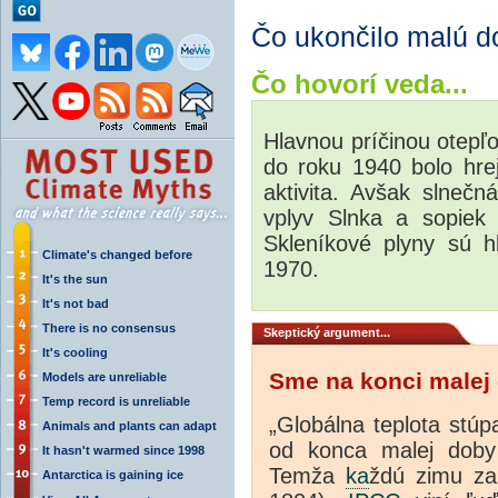
Čo ukončilo malú d
Čo hovorí veda...
Hlavnou príčinou otepľ
do roku 1940 bolo hre
aktivita. Avšak slnečn
vplyv Slnka a sopiek 
Skleníkové plyny sú h
Climate's changed before
1970.
It's the sun
It's not bad
There is no consensus
Skeptic
ký argument...
It's cooling
Sme na konci malej
Models are unreliable
Temp record is unreliable
„Globálna teplota stú
Animals and plants can adapt
od konca malej doby 
It hasn't warmed since 1998
Temža
ka
ždú zimu za
Antarctica is gaining ice