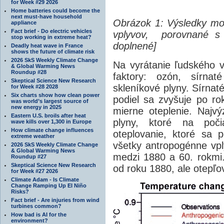
for Week #29 2026
Home batteries could become the
next must-have household
Obrázok 1: Výsledky mod
appliance
Fact brief - Do electric vehicles
vplyvov, porovnané s p
stop working in extreme heat?
doplnené]
Deadly heat wave in France
shows the future of climate risk
2026 SkS Weekly Climate Change
Na vyrátanie ľudského vp
& Global Warming News
Roundup #28
faktory: ozón, sírna
Skeptical Science New Research
skleníkové plyny. Sírnat
for Week #28 2028
Six charts show how clean power
podiel sa zvyšuje po r
was world’s largest source of
new energy in 2025
mierne oteplenie. Najv
Eastern U.S. broils after heat
plyny, ktoré na poči
wave kills over 1,300 in Europe
How climate change influences
oteplovanie, ktoré sa 
extreme weather
všetky antropogénne vpl
2026 SkS Weekly Climate Change
& Global Warming News
medzi 1880 a 60. rokmi
Roundup #27
Skeptical Science New Research
od roku 1880, ale otepľo
for Week #27 2026
Climate Adam - Is Climate
Change Ramping Up El Niño
Risks?
Fact brief - Are injuries from wind
turbines common?
How bad is AI for the
environment?