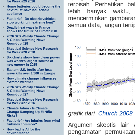
for Week #29 2026
terpisah.
Perhatikan ba
Home batteries could become the
lebih banyak waktu,
next must-have household
appliance
mencerminkan gambaran
Fact brief - Do electric vehicles
stop working in extreme heat?
semua data, jangan tertip
Deadly heat wave in France
shows the future of climate risk
2026 SkS Weekly Climate Change
& Global Warming News
Roundup #28
Skeptical Science New Research
for Week #28 2028
Six charts show how clean power
was world’s largest source of
new energy in 2025
Eastern U.S. broils after heat
wave kills over 1,300 in Europe
How climate change influences
extreme weather
2026 SkS Weekly Climate Change
& Global Warming News
Roundup #27
Skeptical Science New Research
for Week #27 2026
Climate Adam - Is Climate
Change Ramping Up El Niño
grafik dari
Church 2008
Risks?
Fact brief - Are injuries from wind
Argumen skeptis lain a
turbines common?
How bad is AI for the
pengamatan permukaan a
environment?