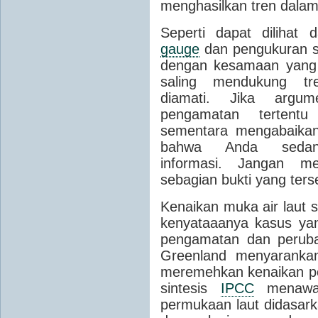
menghasilkan tren dala
Seperti dapat dilihat 
gauge
dan pengukuran sa
dengan kesamaan yang 
saling mendukung t
diamati.
Jika argum
pengamatan tertentu
sementara mengabaikan 
bahwa Anda sedan
informasi.
Jangan me
sebagian bukti yang terse
Kenaikan muka air laut sa
kenyataaanya kasus yan
pengamatan dan perubah
Greenland menyarankan
meremehkan kenaikan pe
sintesis
IPCC
menawark
permukaan laut didasar