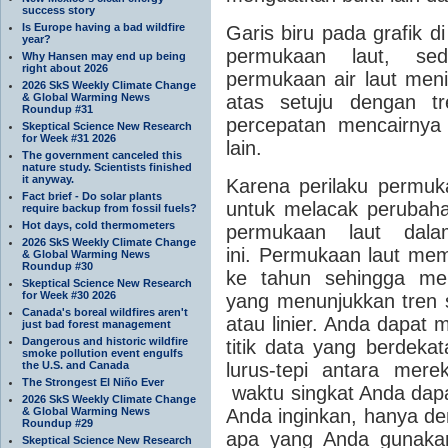
success story
Is Europe having a bad wildfire
Garis biru pada grafik d
year?
permukaan laut, se
Why Hansen may end up being
right about 2026
permukaan air laut meni
2026 SkS Weekly Climate Change
& Global Warming News
atas setuju dengan t
Roundup #31
percepatan mencairnya
Skeptical Science New Research
for Week #31 2026
lain.
The government canceled this
nature study. Scientists finished
it anyway.
Karena perilaku permuk
Fact brief - Do solar plants
untuk melacak perubaha
require backup from fossil fuels?
Hot days, cold thermometers
permukaan laut dal
2026 SkS Weekly Climate Change
ini.
Permukaan laut meman
& Global Warming News
Roundup #30
ke tahun sehingga mem
Skeptical Science New Research
for Week #30 2026
yang menunjukkan tren s
Canada's boreal wildfires aren't
atau linier.
Anda dapat me
just bad forest management
Dangerous and historic wildfire
titik data yang berdekat
smoke pollution event engulfs
the U.S. and Canada
lurus-tepi antara mer
The Strongest El Niño Ever
waktu singkat Anda dap
2026 SkS Weekly Climate Change
& Global Warming News
Anda inginkan, hanya den
Roundup #29
apa yang Anda gunaka
Skeptical Science New Research