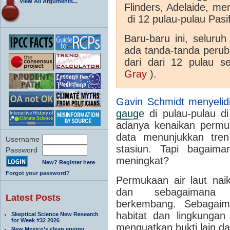
View All Arguments...
Flinders, Adelaide, m
di 12 pulau-pulau Pasif
Baru-baru ini, seluruh
ada tanda-tanda perub
dari dari 12 pulau s
Gray
).
Gavin Schmidt menyelidi
gauge
di pulau-pulau d
adanya kenaikan permu
data menunjukkan tren
Username
stasiun.
Tapi bagaima
Password
meningkat?
New? Register here
Forgot your password?
Permukaan air laut nai
dan sebagaimana
Latest Posts
berkembang.
Sebagaim
habitat dan lingkungan
Skeptical Science New Research
for Week #32 2026
menguatkan bukti lain d
New Mexico’s clean energy