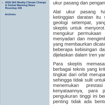
ukur pasang dan pengamat
2026 SkS Weekly Climate Change
& Global Warming News
Roundup #26
Alat ukur pasang ha
Archives
ketinggian daratan itu
geologi setempat, yan
skeptis untuk menyoro
mengukur permukaan 
menyadari dan mengimba
yang membaurkan dicata
beberapa kebisingan da
dijelaskan dalam tren ya
Para skeptis memasan
berbagai teknis yang kri
tingkat dari orbit meru
sehingga tidak sulit u
menemukan prestasi
kenyataannya, para pe
pengukuran tinggi ini 
penting tidak ada bent