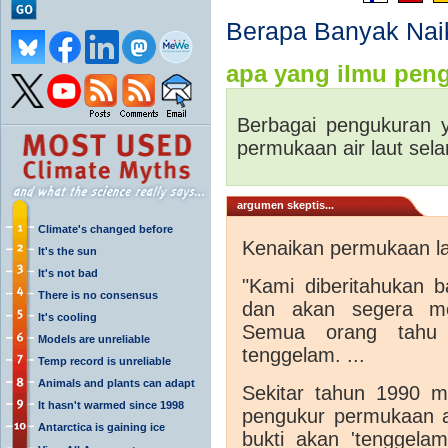
Berapa Banyak Nai
apa yang ilmu peng
Berbagai pengukuran
permukaan air laut sel
argumen skeptis...
Climate's changed before
Kenaikan permukaan la
It's the sun
It's not bad
"Kami diberitahukan 
There is no consensus
dan akan segera me
It's cooling
Semua orang tahu 
Models are unreliable
tenggelam. ...
Temp record is unreliable
Animals and plants can adapt
Sekitar tahun 1990 m
It hasn't warmed since 1998
pengukur permukaan air
Antarctica is gaining ice
bukti akan 'tenggelam