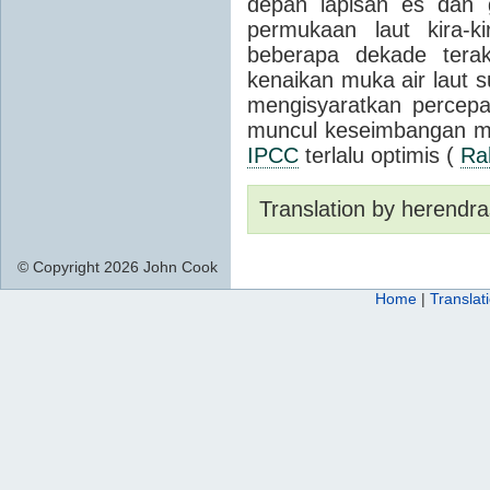
depan lapisan es dan 
permukaan laut kira-ki
beberapa dekade terakh
kenaikan muka air laut 
mengisyaratkan percep
muncul keseimbangan m
IPCC
terlalu optimis (
Ra
Translation by herendra
© Copyright 2026 John Cook
Home
|
Translat