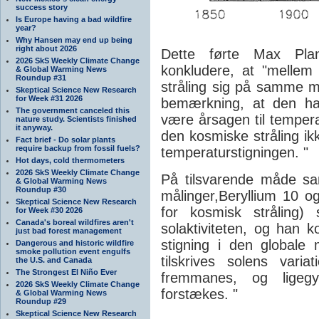
success story
Is Europe having a bad wildfire
year?
Why Hansen may end up being
right about 2026
Dette førte Max Planc
2026 SkS Weekly Climate Change
konkludere, at "melle
& Global Warming News
Roundup #31
stråling sig på samme
Skeptical Science New Research
for Week #31 2026
bemærkning, at den hal
The government canceled this
være årsagen til tempera
nature study. Scientists finished
it anyway.
den kosmiske stråling i
Fact brief - Do solar plants
require backup from fossil fuels?
temperaturstigningen. "
Hot days, cold thermometers
2026 SkS Weekly Climate Change
På tilsvarende måde 
& Global Warming News
Roundup #30
målinger,Beryllium 10 og
Skeptical Science New Research
for kosmisk stråling
for Week #30 2026
Canada's boreal wildfires aren't
solaktiviteten, og han 
just bad forest management
stigning i den globale
Dangerous and historic wildfire
smoke pollution event engulfs
tilskrives solens vari
the U.S. and Canada
The Strongest El Niño Ever
fremmanes, og ligegy
2026 SkS Weekly Climate Change
forstækes. "
& Global Warming News
Roundup #29
Skeptical Science New Research