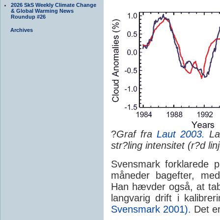
2026 SkS Weekly Climate Change
& Global Warming News
Roundup #26
Archives
?
Graf fra
Laut 2003.
La
str?ling intensitet (r?d lin
Svensmark forklarede p
måneder bagefter, me
Han hævder også, at tabe
langvarig drift i kalibre
Svensmark 2001).
Det e