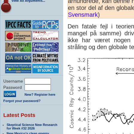
århundrede, kan denne n
View All Arguments...
en stor del af den glob
Svensmark
)
Den fatale fejl i teori
mangel på samme) drive
ikke har været noge
stråling og den globale 
Username
Password
New? Register here
Forgot your password?
Latest Posts
Skeptical Science New Research
for Week #32 2026
New Mexico’s clean energy