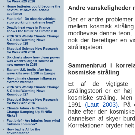
for Week #29 2026
Home batteries could become the
Andre vanskeligheder 
next must-have household
appliance
Der er andre probleme
Fact brief - Do electric vehicles
stop working in extreme heat?
mellem kosmisk stråling
Deadly heat wave in France
shows the future of climate risk
modbevise denne teori, 
2026 SkS Weekly Climate Change
nok der berettiger en v
& Global Warming News
Roundup #28
strålingsteori.
Skeptical Science New Research
for Week #28 2028
Six charts show how clean power
was world’s largest source of
Sammenbrud i korrela
new energy in 2025
Eastern U.S. broils after heat
kosmiske stråling
wave kills over 1,300 in Europe
How climate change influences
extreme weather
Et af de vigtigste 
2026 SkS Weekly Climate Change
strålingsteori er en hø
& Global Warming News
Roundup #27
kosmiske stråling. M
Skeptical Science New Research
for Week #27 2026
1991
(Laut 2003).
På d
Climate Adam - Is Climate
halte efter den kosmisk
Change Ramping Up El Niño
Risks?
dannelsen af skyer bur
Fact brief - Are injuries from wind
Korrelationen bryder hel
turbines common?
How bad is AI for the
environment?