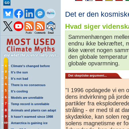
Det er den kosmiske
Hvad siger vidensk
Sammenhængen mellem 
endnu ikke bekræftet, m
ikke været nogen samm
den globale temperatur
globale opvarmning.
Climate's changed before
It's the sun
Det skeptiske argument...
It's not bad
There is no consensus
"I 1996 opdagede vi en o
It's cooling
dens indvirkning på jor
Models are unreliable
partikler fra eksplodered
Temp record is unreliable
stråling - er med til at 
Animals and plants can adapt
skydække, kan solen reg
It hasn't warmed since 1998
solens magnetisme er ford
Antarctica is gaining ice