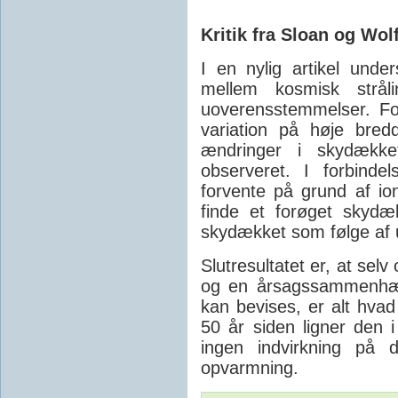
Kritik fra Sloan og Wol
I en nylig artikel und
mellem kosmisk strål
uoverensstemmelser. For
variation på høje bred
ændringer i skydække
observeret. I forbinde
forvente på grund af ion
finde et forøget skydæ
skydækket som følge af 
Slutresultatet er, at se
og en årsagssammenhæn
kan bevises, er alt hvad
50 år siden ligner den i
ingen indvirkning på 
opvarmning.