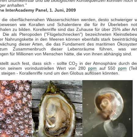
ren unumkehrbar und die biologischen Konsequenzen könnten noch vi
ger anhalten."
he InterAcademy Panel, 1. Juni, 2009
r die oberflächennahen Wasserschichten werden, desto schwieriger wi
bewesen wie Korallen und Schalentiere die für ihr Überleben no
halen zu bilden. Korellenriffe sind das Zuhause für über 25% aller Ar
 Die als Pteropoden ("Flügelschnecken") bezeichneten Kleinstleb
er Nahrungskette in den Meeren können ebenfalls stark beeinträchtig
wächung dieser Arten, die das Fundament des maritimen Ökosystem
zum Zusammenbruch dieser Lebensräume führen, was ver
gen für Millionen von Menschen hätte, die von ihnen abhängig sind.
tellt auch fest, dass sich - sollte CO
in der Atmosphäre durch de
2
von seinem vorindustriellen Wert von 280
ppm
auf 550
ppm
(Tei
) steigen - Korallenriffe rund um den Globus auflösen könnten.