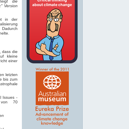
zeigt die
c" Version
bt in der
isierung
. Dadurch
elte.
, dass die
f kleine
icht einer
en letzten
e bis zum
strophale
 Issues -
e von 70
en