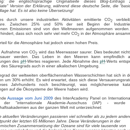
g: die englischsprachige Originalseite dieses Blog-Eintrags 
iate" Version der Erklärung, während diese deutsche Seite, die "basi
lage hat. Es ist also keine Übersetzung!
les durch unsere industriellen Aktivitäten emittierte CO
verblei
2
äre. Zwischen 25% und 50% der seit Beginn der Industrieal
enen Emissionen sind von den Weltmeeren aufgenommen worden
hindert, dass sich noch sehr viel mehr CO
in der Atmosphäre ansamm
2
rteil für die Atmosphäre hat jedoch einen hohen Preis.
e Aufnahme von CO
wird das Meerwasser saurer. Dies bedeutet nicht
2
sauer werden. Das Leben in den Meeren kann empfindlich au
rungen des
pH
-Wertes reagieren. Jede Abnahme des
pH
-Werts entspr
des Säuregrads auch in einer alkalischen Umgebung.
grad der weltweiten oberflächennahen Wasserschichten hat sich in d
en um 30% erhöht. Es wird erwartet, dass sich diese Versauerungsrat
ses Jahrhunderts noch beschleunigt, was möglicherweise kata
ngen auf die Ökosysteme der Meere haben wird.
ende
Aussage vom Juni 2009
des InterAcademy Panel on International
 der "internationale Akademie-Ausschuss (IAP) - wurd
aftsakademien aus der ganzen Welt mit unterzeichnet:
e aktuellen Veränderungen passieren viel schneller als zu jedem ander
tpunkt der letzten 65 Millionen Jahre. Diese Veränderungen in der
mischen Zusammensetzung der Ozeane sind für viele tausende von