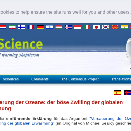
okies to help ensure the site runs well for you and other users
Resources
Comments
The Consensus Project
Translations
erung der Ozeane: der böse Zwilling der globalen
mung
 die
einführende Erklärung
für das Argument
"Versauerung der Oz
ling der globalen Erwärmung"
(im Original von Michael Searcy geschri