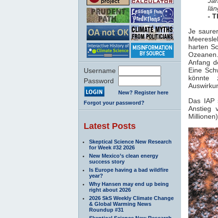
Jah
län
- T
Je saure
Meeresle
harten Sc
Ozeanen.
Anfang d
Eine Sch
Username
könnte 
Password
Auswirkun
New? Register here
Das IAP s
Forgot your password?
Anstieg 
Millionen
Latest Posts
Skeptical Science New Research
for Week #32 2026
New Mexico’s clean energy
success story
Is Europe having a bad wildfire
year?
Why Hansen may end up being
right about 2026
2026 SkS Weekly Climate Change
& Global Warming News
Roundup #31
Skeptical Science New Research