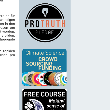
el
rd es für
twendigen
ten in den
ewesen am
t werden.
s bilden,
heerende
n rapiden
lchen pro