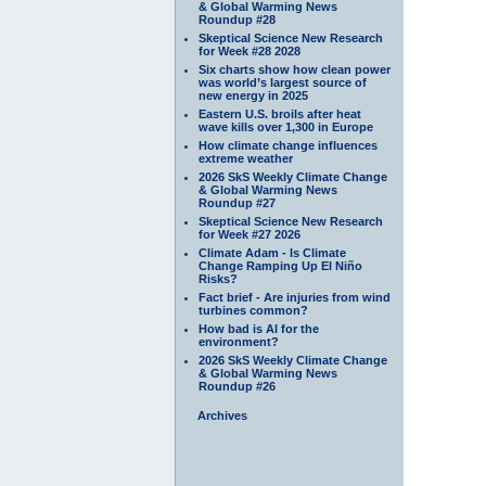
& Global Warming News
Roundup #28
Skeptical Science New Research
for Week #28 2028
Six charts show how clean power
was world’s largest source of
new energy in 2025
Eastern U.S. broils after heat
wave kills over 1,300 in Europe
How climate change influences
extreme weather
2026 SkS Weekly Climate Change
& Global Warming News
Roundup #27
Skeptical Science New Research
for Week #27 2026
Climate Adam - Is Climate
Change Ramping Up El Niño
Risks?
Fact brief - Are injuries from wind
turbines common?
How bad is AI for the
environment?
2026 SkS Weekly Climate Change
& Global Warming News
Roundup #26
Archives