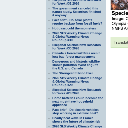
for Week #31 2026
The government canceled this
nature study. Scientists finished
it anyway.
Fact brief - Do solar plants
require backup from fossil fuels?
Hot days, cold thermometers
2026 SkS Weekly Climate Change
& Global Warming News
Roundup #30
Transla
Skeptical Science New Research
for Week #30 2026
Canada's boreal wildfires aren't
just bad forest management
Dangerous and historic wildfire
smoke pollution event engulfs
the U.S. and Canada
The Strongest El Niño Ever
2026 SkS Weekly Climate Change
& Global Warming News
Roundup #29
Skeptical Science New Research
for Week #29 2026
Home batteries could become the
next must-have household
appliance
Fact brief - Do electric vehicles
stop working in extreme heat?
Deadly heat wave in France
shows the future of climate risk
2026 SkS Weekly Climate Change