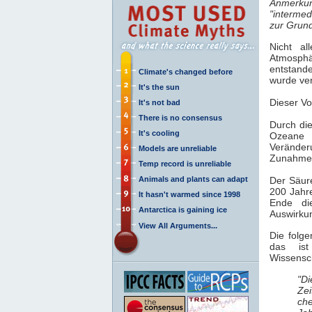
Anmerkun
"intermed
zur Grund
Nicht al
Atmosph
entstand
Climate's changed before
wurde ver
It's the sun
Dieser Vo
It's not bad
There is no consensus
Durch di
It's cooling
Ozeane 
Verände
Models are unreliable
Zunahme 
Temp record is unreliable
Animals and plants can adapt
Der Säure
200 Jahr
It hasn't warmed since 1998
Ende die
Antarctica is gaining ice
Auswirku
View All Arguments...
Die folg
das ist
Wissensch
"Di
Zei
che