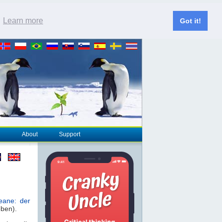
.
Learn more
Got it!
About
Support
eane: der
eben).