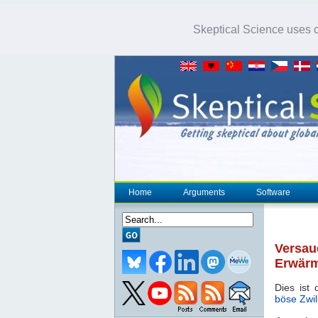
Skeptical Science uses co
Home
Arguments
Software
Versau
Erwär
Dies ist
böse Zwil