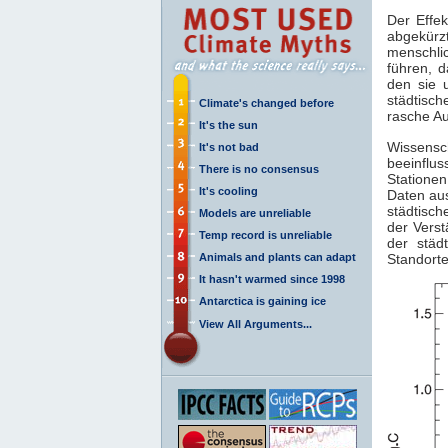
Der Effe
abgekürz
menschli
führen, 
den sie 
städtisc
Climate's changed before
rasche Au
It's the sun
Wissens
It's not bad
beeinflu
There is no consensus
Stationen
It's cooling
Daten aus
städtisc
Models are unreliable
der Vers
Temp record is unreliable
der städ
Animals and plants can adapt
Standorte
It hasn't warmed since 1998
Antarctica is gaining ice
View All Arguments...