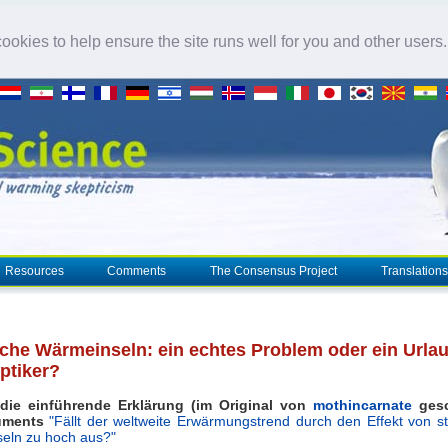
okies to help ensure the site runs well for you and other users
Resources
Comments
The Consensus Project
Translations
sche Wärmeinseln: ein echtes Problem oder ein Urlau
ptiker?
 die einführende Erklärung (im Original von
mothincarnate
gesc
uments
"Fällt der weltweite Erwärmungstrend durch den Effekt von s
eln zu hoch aus?"