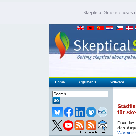
Skeptical Science uses co
Home
Arguments
Software
Städti
für Ske
Dies ist
des Arg
Wärmeins