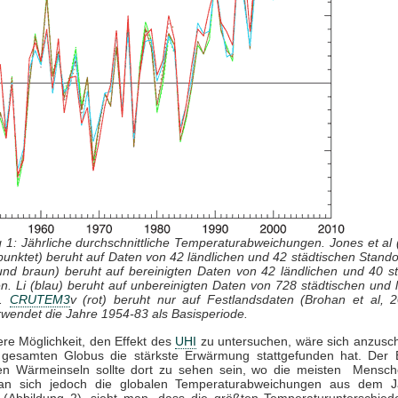
 1: Jährliche durchschnittliche Temperaturabweichungen. Jones et al
unktet) beruht auf Daten von 42 ländlichen und 42 städtischen Standor
und braun) beruht auf bereinigten Daten von 42 ländlichen und 40 s
n. Li (blau) beruht auf unbereinigten Daten von 728 städtischen und 
n.
CRUTEM3
v (rot) beruht nur auf Festlandsdaten (Brohan et al, 2
rwendet die Jahre 1954-83 als Basisperiode.
re Möglichkeit, den Effekt des
UHI
zu untersuchen, wäre sich anzusc
gesamten Globus die stärkste Erwärmung stattgefunden hat. Der E
hen Wärmeinseln sollte dort zu sehen sein, wo die meisten Mensch
n sich jedoch die globalen Temperaturabweichungen aus dem J
 (Abbildung 2), sieht man, dass die größten Temperaturunterschied