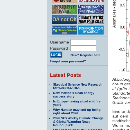
Username
Password
New? Register here
Forgot your password?
Latest Posts
Abbildung
braun gep
Skeptical Science New Research
for Week #32 2026
al (grün 
Standorte
New Mexico’s clean energy
success story
Statione
Is Europe having a bad wildfire
Grafik ve
year?
Why Hansen may end up being
Eine ande
right about 2026
auf dem 
2026 SkS Weekly Climate Change
städtisc
& Global Warming News
Wenn ma
Roundup #31
anschaut
Skeptical Science New Research