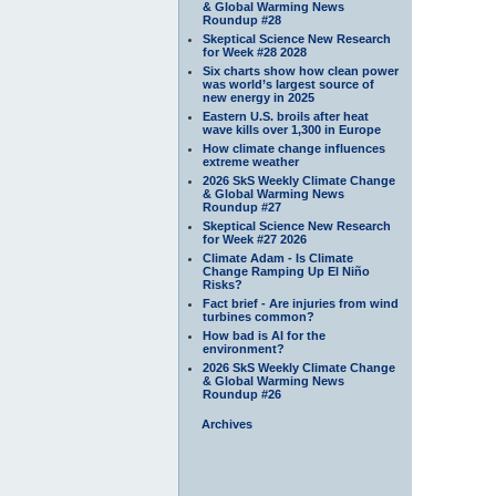
& Global Warming News
Roundup #28
Skeptical Science New Research
for Week #28 2028
Six charts show how clean power
was world’s largest source of
new energy in 2025
Eastern U.S. broils after heat
wave kills over 1,300 in Europe
How climate change influences
extreme weather
2026 SkS Weekly Climate Change
& Global Warming News
Roundup #27
Skeptical Science New Research
for Week #27 2026
Climate Adam - Is Climate
Change Ramping Up El Niño
Risks?
Fact brief - Are injuries from wind
turbines common?
How bad is AI for the
environment?
2026 SkS Weekly Climate Change
& Global Warming News
Roundup #26
Archives