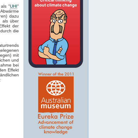
 als "
UHI
"
 Abwärme
ren) dazu
 als über
ffekt der
durch die
urtrends
gelegenen
iegen) mit
lichen und
nahme bei
en Effekt
ändlichen
: