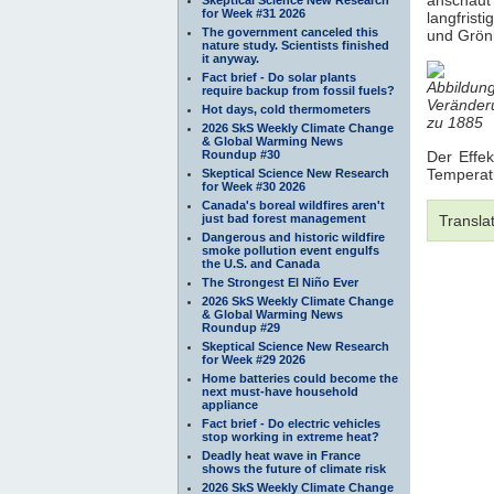
for Week #31 2026
langfris
The government canceled this
und Grönl
nature study. Scientists finished
it anyway.
Fact brief - Do solar plants
Abbildun
require backup from fossil fuels?
Veränder
Hot days, cold thermometers
zu 1885
2026 SkS Weekly Climate Change
& Global Warming News
Roundup #30
Der Effek
Temperat
Skeptical Science New Research
for Week #30 2026
Canada's boreal wildfires aren't
just bad forest management
Transla
Dangerous and historic wildfire
smoke pollution event engulfs
the U.S. and Canada
The Strongest El Niño Ever
2026 SkS Weekly Climate Change
& Global Warming News
Roundup #29
Skeptical Science New Research
for Week #29 2026
Home batteries could become the
next must-have household
appliance
Fact brief - Do electric vehicles
stop working in extreme heat?
Deadly heat wave in France
shows the future of climate risk
2026 SkS Weekly Climate Change