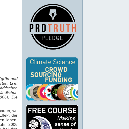
 (grün und
ten. Li et
tädtischen
ländlichen
006). Die
hauen, wo
ffekt der
en leben.
ahr 2006
e bei den