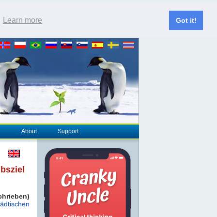
.
Learn more
Got it!
About
Support
bsziel
hrieben)
tädtischen