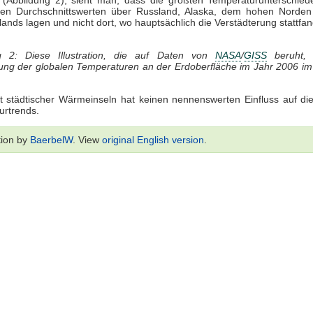
tigen Durchschnittswerten über Russland, Alaska, dem hohen Norde
ands lagen und nicht dort, wo hauptsächlich die Verstädterung stattfan
g 2: Diese Illustration, die auf Daten von
NASA
/
GISS
beruht, 
ung der globalen Temperaturen an der Erdoberfläche im Jahr 2006 im 
t städtischer Wärmeinseln hat keinen nennenswerten Einfluss auf di
urtrends.
tion by
BaerbelW
. View
original English version
.