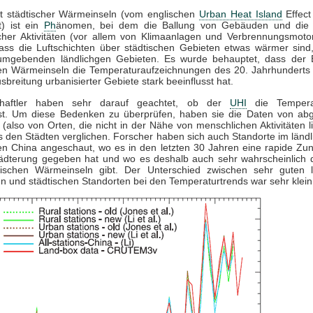
kt städtischer Wärmeinseln (vom englischen
Urban Heat Island
Effect
t) ist ein
Ph
änomen, bei dem die Ballung von Gebäuden und die
cher Aktivitäten (vor allem von Klimaanlagen und Verbrennungsmoto
dass die Luftschichten über städtischen Gebieten etwas wärmer sind,
umgebenden ländlichgen Gebieten. Es wurde behauptet, dass der E
hen Wärmeinseln die Temperaturaufzeichnungen des 20. Jahrhunderts 
sbreitung urbanisierter Gebiete stark beeinflusst hat.
chaftler haben sehr darauf geachtet, ob der
UHI
die Temperat
sst. Um diese Bedenken zu überprüfen, haben sie die Daten von ab
 (also von Orten, die nicht in der Nähe von menschlichen Aktivitäten l
 den Städten verglichen. Forscher haben sich auch Standorte im länd
hen China angeschaut, wo es in den letzten 30 Jahren eine rapide Zu
tädterung gegeben hat und wo es deshalb auch sehr wahrscheinlich d
tischen Wärmeinseln gibt. Der Unterschied zwischen sehr guten l
n und städtischen Standorten bei den Temperaturtrends war sehr klein