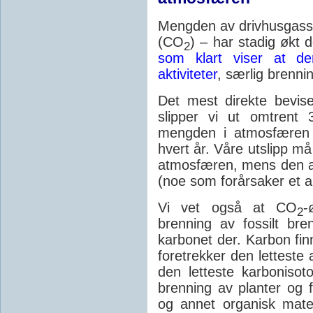
Mengden av drivhusgasse
(CO
) – har stadig økt 
2
som klart viser at de
aktiviteter
, særlig brennin
Det mest direkte bevise
slipper vi ut omtrent 
mengden i atmosfæren 
hvert år. Våre utslipp m
atmosfæren, mens den a
(noe som forårsaker et a
Vi vet også at CO
-
2
brenning av fossilt bre
karbonet der. Karbon finne
foretrekker den lettest
den letteste karbonisot
brenning av planter og f
og annet organisk mate