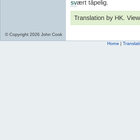
sv
ært tåpelig.
Translation by HK. Vie
© Copyright 2026 John Cook
Home
|
Translat