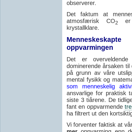
observerer.
Det faktum at mennes
atmosfærisk CO
e
2
krystallklare.
Menneskeskapte 
oppvarmingen
Det er overveldende
dominerende årsaken til 
på grunn av våre utsli
mental fysikk og matema
som menneskelig aktivi
ansvarlige for praktisk 
siste 3 tiårene. De tidl
fant en oppvarmende
tr
ha filtrert ut den kortsikt
Vi forventer faktisk at vå
mer
oppvarming enn det