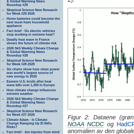
& Global Warming News
Roundup #29
Skeptical Science New Research
for Week #29 2026
Home batteries could become the
next must-have household
appliance
Fact brief - Do electric vehicles
stop working in extreme heat?
Deadly heat wave in France
shows the future of climate risk
2026 SkS Weekly Climate Change
& Global Warming News
Roundup #28
Skeptical Science New Research
for Week #28 2028
Six charts show how clean power
was world’s largest source of
new energy in 2025
Eastern U.S. broils after heat
wave kills over 1,300 in Europe
How climate change influences
extreme weather
2026 SkS Weekly Climate Change
& Global Warming News
Roundup #27
Skeptical Science New Research
for Week #27 2026
Figur 2: Dataene (grøn
Climate Adam - Is Climate
NOAA
NCDC
og
HadC
Change Ramping Up El Niño
Risks?
anomalien av den globale
Fact brief - Are injuries from wind