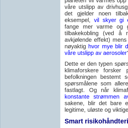
planeten vil varmes opp 
våre utslipp av drivhusg
det gjelder noen tilba
eksempel,
vil skyer gi 
fange mer varme og gi
tilbakekobling (ved å 
avkjølende effekt) mens
nøyaktig
hvor mye blir 
våre utslipp av aerosoler
Dette er den typen spør
klimaforskere forsker
befolkningen bestemt 
spørsmålene som allere
fastlagt. Og når klima
konstante strømmen av
sakene, blir det bare 
legitime, uløste og vikti
Smart risikohåndter