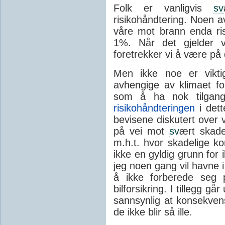
Folk er vanligvis
sv
risikohåndtering. Noen 
våre mot brann enda ri
1%. Når det gjelder v
foretrekker vi å være på 
Men ikke noe er vikti
avhengige av klimaet f
som å ha nok tilga
risikohåndteringen
i dett
bevisene diskutert over vi
på vei mot
sv
ært skade
m.h.t. hvor skadelige ko
ikke en gyldig grunn for
jeg noen gang vil havne i
å ikke forberede seg 
bilforsikring. I tillegg g
sannsynlig at konsekvens
de ikke blir så ille.