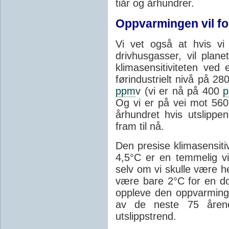
tiår og århundrer.
Oppvarmingen vil fo
Vi vet også at hvis vi
drivhusgasser, vil plan
klimasensitiviteten ved
førindustrielt nivå på 280
ppm
v (vi er nå på 400
Og vi er på vei mot 56
århundret hvis utslipp
fram til nå.
Den presise klimasensiti
4,5°C er en temmelig v
selv om vi skulle være he
være bare 2°C for en d
oppleve den oppvarmingen
av de neste 75 årene
utslippstrend.