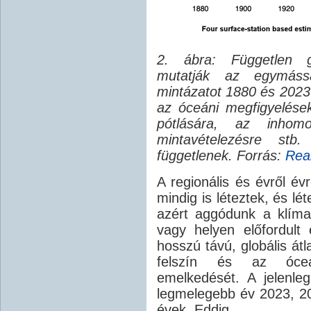
2. ábra: Független glo
mutatják az egymáss
mintázatot 1880 és 2023
az óceáni megfigyelése
pótlására, az inhomog
mintavételezésre stb
függetlenek. Forrás:
Rea
A regionális és évről év
mindig is léteztek, és lét
azért aggódunk a klíma
vagy helyen előfordul
hosszú távú, globális át
felszín és az óceá
emelkedését. A jelenleg
legmelegebb év 2023, 2
évek. Eddig.