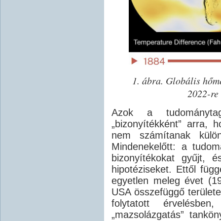
1. ábra. Globális hőmé
2022-re 
Azok a tudománytag
„bizonyítékként” arra, 
nem számítanak külön
Mindenekelőtt: a tudom
bizonyítékokat gyűjt, 
hipotéziseket. Ettől függ
egyetlen meleg évet (1
USA összefüggő területei
folytatott érvelésb
„mazsolázgatás” tanköny