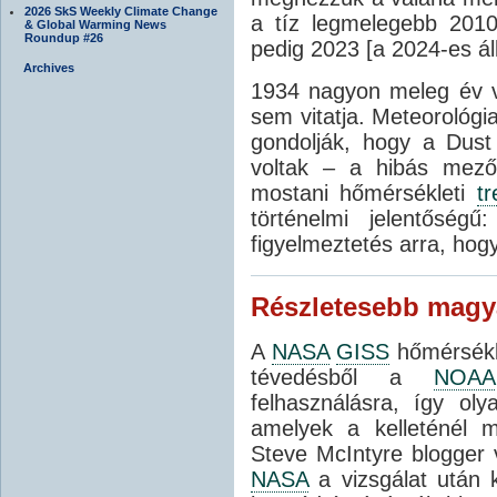
2026 SkS Weekly Climate Change
a tíz legmelegebb 2010 
& Global Warming News
Roundup #26
pedig 2023 [a 2024-es áll
Archives
1934 nagyon meleg év v
sem vitatja. Meteorológi
gondolják, hogy a Dust
voltak – a hibás mezőg
mostani hőmérsékleti
tr
történelmi jelentőség
figyelmeztetés arra, hog
Részletesebb magy
A
NASA
GISS
hőmérsékle
tévedésből a
NOAA
felhasználásra, így ol
amelyek a kelleténél m
Steve McIntyre blogger
NASA
a vizsgálat után k