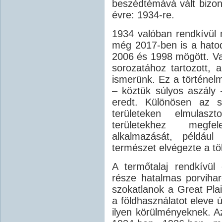
beszédtémává vált bizon
évre: 1934-re.
1934 valóban rendkívül 
még 2017-ben is a hatodi
2006 és 1998 mögött. Va
sorozatához tartozott,
ismerünk. Ez a történel
– köztük súlyos aszály
eredt. Különösen az s
területeken elmulas
területekhez megf
alkalmazását, például
természet elvégezte a tö
A termőtalaj rendkívül
része hatalmas porviha
szokatlanok a Great Plai
a földhasználatot eleve ú
ilyen körülményeknek. Az