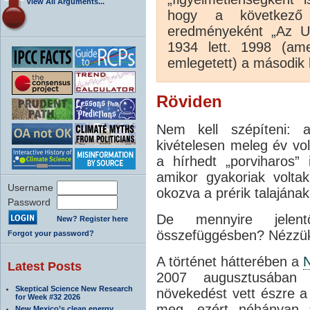
View All Arguments...
hogy a következő a
eredményeként „Az U
1934 lett. 1998 (am
emlegetett) a második h
Röviden
Nem kell szépíteni: 
kivételesen meleg év vol
a hírhedt „porviharos”
amikor gyakoriak voltak
Username
okozva a prérik talajának
Password
De mennyire jelen
New? Register here
összefüggésben? Nézzük
Forgot your password?
A történet hátterében a
Latest Posts
2007 augusztusában 
Skeptical Science New Research
növekedést vett észre a
for Week #32 2026
meg, ezért néhányan a
New Mexico’s clean energy