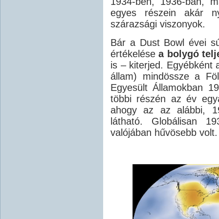
1934-ben, 1936-ban, m
egyes részein akár ny
szárazsági viszonyok.
Bár a Dust Bowl évei sú
értékelése
a bolygó telj
is – kiterjed. Egyébként
állam) mindössze a Föl
Egyesült Államokban 19
többi részén az év egy
ahogy az az alábbi, 1
látható. Globálisan 1
valójában hűvösebb volt.