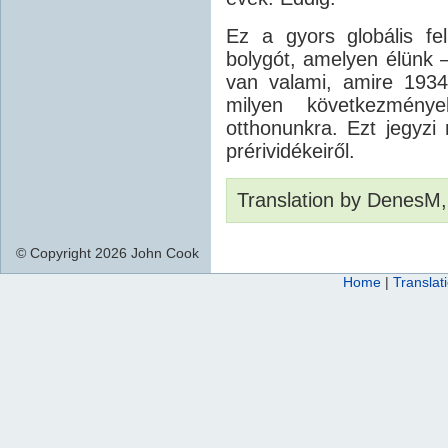
Ez a gyors globális fe
bolygót, amelyen élünk –
van valami, amire 1934
milyen következmény
otthonunkra. Ezt jegyz
prérividékeiről.
Translation by DenesM,
© Copyright 2026 John Cook
Home
|
Translat