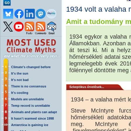
1934 volt a valaha
Amit a tudomány m
1934 egykor a valaha 
Államokban. Azonban a
át teszi ki. Mi a he
hőmérsékleti adatai sze
legmelegebb évek 2016
Climate's changed before
fölénnyel döntötte meg 
It's the sun
It's not bad
There is no consensus
Szkeptikus érvelések...
It's cooling
1934 – a valaha mért 
Models are unreliable
Temp record is unreliable
Steve McIntyre furc
Animals and plants can adapt
hőmérsékleti adatokba
It hasn't warmed since 1998
meg. McIntyre 
Antarctica is gaining ice
„figyelmetlenségként” 