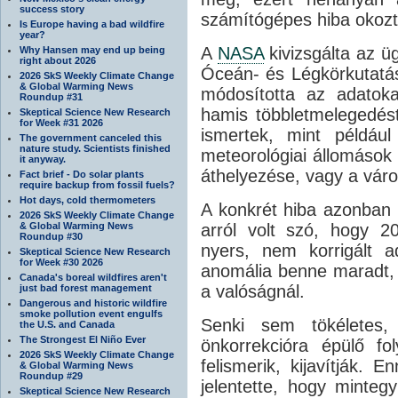
success story
számítógépes hiba okozt
Is Europe having a bad wildfire
year?
A
NASA
kivizsgálta az ü
Why Hansen may end up being
right about 2026
Óceán- és Légkörkutatási
2026 SkS Weekly Climate Change
& Global Warming News
módosította az adatok
Roundup #31
hamis többletmelegedést.
Skeptical Science New Research
for Week #31 2026
ismertek, mint példáu
The government canceled this
nature study. Scientists finished
meteorológiai állomások
it anyway.
áthelyezése, vagy a váro
Fact brief - Do solar plants
require backup from fossil fuels?
Hot days, cold thermometers
A konkrét hiba azonban
2026 SkS Weekly Climate Change
& Global Warming News
arról volt szó, hogy 2
Roundup #30
nyers, nem korrigált a
Skeptical Science New Research
for Week #30 2026
anomália benne maradt,
Canada's boreal wildfires aren't
a valóságnál.
just bad forest management
Dangerous and historic wildfire
smoke pollution event engulfs
Senki sem tökéletes
the U.S. and Canada
The Strongest El Niño Ever
önkorrekcióra épülő fo
2026 SkS Weekly Climate Change
felismerik, kijavítják. 
& Global Warming News
Roundup #29
jelentette, hogy mintegy
Skeptical Science New Research