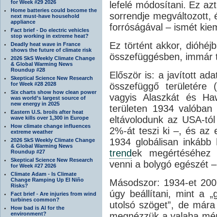
for Week #29 2026
lefelé módosítani. Ez az
Home batteries could become the
sorrendje megváltozott, 
next must-have household
appliance
forróságával – ismét kiem
Fact brief - Do electric vehicles
stop working in extreme heat?
Ez történt akkor, dióhé
Deadly heat wave in France
shows the future of climate risk
összefüggésben, immár to
2026 SkS Weekly Climate Change
& Global Warming News
Roundup #28
Először is: a javított a
Skeptical Science New Research
for Week #28 2028
összefüggő területére 
Six charts show how clean power
vagyis Alaszkát és Ha
was world’s largest source of
new energy in 2025
területen 1934 valóban
Eastern U.S. broils after heat
eltávolodunk az USA-tól
wave kills over 1,300 in Europe
How climate change influences
2%-át teszi ki –, és az 
extreme weather
1934 globálisan inkább 
2026 SkS Weekly Climate Change
& Global Warming News
trend
ek megértéséhez 
Roundup #27
Skeptical Science New Research
venni a bolygó egészét –
for Week #27 2026
Climate Adam - Is Climate
Change Ramping Up El Niño
Másodszor: 1934-et 200
Risks?
úgy beállítani, mint a „
Fact brief - Are injuries from wind
turbines common?
utolsó szöget”, de mára 
How bad is AI for the
environment?
megnézzük a valaha mért