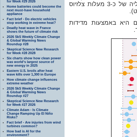
for Week #29 2026
פרנהייט). התחזית הסבירה ביותר היא עליה של כ-3 מעלות צלזיוס
Home batteries could become the
next must-have household
appliance
Fact brief - Do electric vehicles
השיטה השניה להערכת 
stop working in extreme heat?
Deadly heat wave in France
י
shows the future of climate risk
2026 SkS Weekly Climate Change
& Global Warming News
Roundup #28
Skeptical Science New Research
for Week #28 2028
Six charts show how clean power
was world’s largest source of
new energy in 2025
Eastern U.S. broils after heat
wave kills over 1,300 in Europe
How climate change influences
extreme weather
2026 SkS Weekly Climate Change
& Global Warming News
Roundup #27
Skeptical Science New Research
for Week #27 2026
Climate Adam - Is Climate
Change Ramping Up El Niño
Risks?
Fact brief - Are injuries from wind
turbines common?
How bad is AI for the
environment?