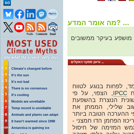
מה אומר המדע? ...
יש אוסף גדול של עדוי
טיעון ספקני האקלים ...
Climate's changed before
It's the sun
It's not bad
"המחקר האחרון [של ד
There is no consensus
, הצפוי, על פי
IPCC
הק
It's cooling
הדו"ח, להגביר את ה
Models are unreliable
הפחמן הדו חמצני, 
Temp record is unreliable
ההתחממות במקום להגב
Animals and plants can adapt
שלו, ההתחממות שתיווצר
It hasn't warmed since 1998
כפי שצפוי במאה הזו
Antarctica is gaining ice