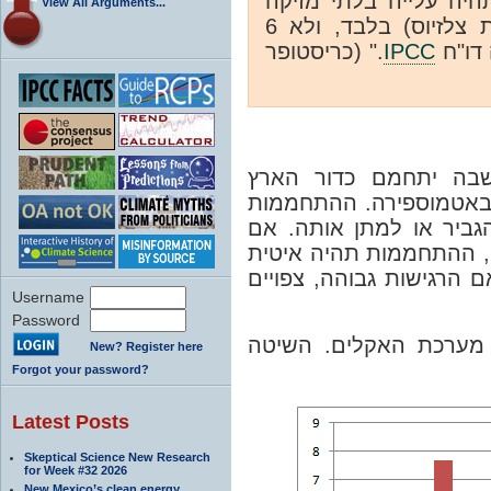
המערכת הכלכלית בעול
View All Arguments...
של מעלה אחת פרנהייט (0.55 מעלות צלזיוס) בלבד, ולא 6
." (כריסטופר
IPCC
רגישות מערכת האקלים
בתגובה להגדלת ריכוז ה
מושפעת ממנגנוני משוב, 
רגישות המערכת נמוכה, 
ותאפשר תהליכים של תגו
Username
Password
קיימות שתי שיטות להע
New? Register here
Forgot your password?
Latest Posts
Skeptical Science New Research
for Week #32 2026
New Mexico’s clean energy