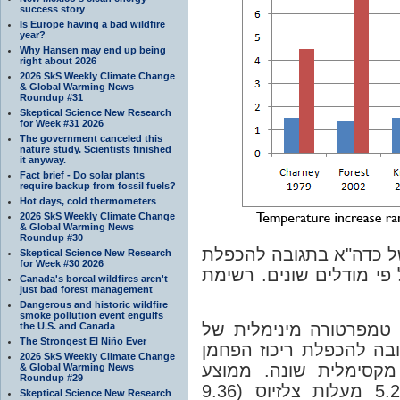
success story
Is Europe having a bad wildfire
year?
Why Hansen may end up being
right about 2026
2026 SkS Weekly Climate Change
& Global Warming News
Roundup #31
Skeptical Science New Research
for Week #31 2026
The government canceled this
nature study. Scientists finished
it anyway.
Fact brief - Do solar plants
require backup from fossil fuels?
Hot days, cold thermometers
2026 SkS Weekly Climate Change
& Global Warming News
Roundup #30
תמונה 1: הערכה של מידת ה
Skeptical Science New Research
for Week #30 2026
ריכוז הפחמן הדו-חמצני 
Canada's boreal wildfires aren't
just bad forest management
Dangerous and historic wildfire
smoke pollution event engulfs
מודלים של מערכת האקלי
the U.S. and Canada
The Strongest El Niño Ever
1.65 מעלות צלזיוס (2.97 פרנהייט), בתג
2026 SkS Weekly Climate Change
הדו-חמצני. מודלים שונ
& Global Warming News
Roundup #29
העליה המקסימלית בין המודלים הוא 5.2 מעלות צלזיוס (9.36
Skeptical Science New Research