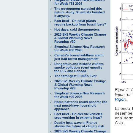
for Week #31 2026
The government canceled this
nature study. Scientists finished
it anyway.
Fact brief - Do solar plants
require backup from fossil fuels?
Hot days, cold thermometers
2026 SkS Weekly Climate Change
& Global Warming News
Roundup #30
Skeptical Science New Research
for Week #30 2026
Canada's boreal wildfires aren't
just bad forest management
Dangerous and historic wildfire
smoke pollution event engulfs
the U.S. and Canada
The Strongest El Niño Ever
2026 SkS Weekly Climate Change
& Global Warming News
Roundup #29
Figur 2: 
Skeptical Science New Research
linjen er
for Week #29 2026
Rigor
).
Home batteries could become the
next must-have household
Et enda b
appliance
desember
Fact brief - Do electric vehicles
enn norm
stop working in extreme heat?
Asia.
Deadly heat wave in France
shows the future of climate risk
2026 SkS Weekly Climate Change