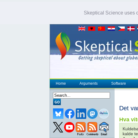
Skeptical Science uses co
Home
Arguments
Software
Det va
Hva vit
Kuldebøl
kalde t