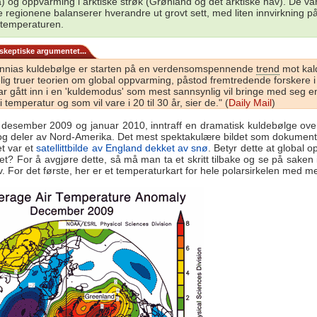
) og oppvarming i arktiske strøk (Grønland og det arktiske hav). De v
e regionene balanserer hverandre ut grovt sett, med liten innvirkning p
 temperaturen.
skeptiske argumentet...
tannias kuldebølge er starten på en verdensomspennende
trend
mot kal
lig truer teorien om global oppvarming, påstod fremtredende forskere i
r gått inn i en 'kuldemodus' som mest sannsynlig vil bringe med seg e
temperatur og som vil vare i 20 til 30 år, sier de." (
Daily Mail
)
desember 2009 og januar 2010, inntraff en dramatisk kuldebølge over
g deler av Nord-Amerika. Det mest spektakulære bildet som dokument
t var et
satellittbilde av England dekket av snø
. Betyr dette at global 
et? For å avgjøre dette, så må man ta et skritt tilbake og se på saken i
v. For det første, her er et temperaturkart for hele polarsirkelen med m