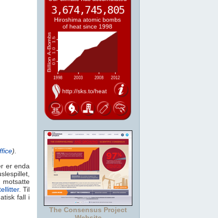
fice
).
er er enda
espillet,
n motsatte
llitter
. Til
isk fall i
The Consensus Project
Website