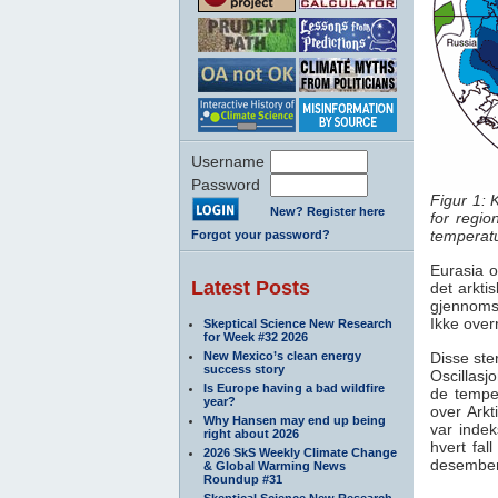
Username
Password
Figur 1: 
New? Register here
for regio
temperatur
Forgot your password?
Eurasia o
Latest Posts
det arkt
gjennomsn
Ikke over
Skeptical Science New Research
for Week #32 2026
New Mexico’s clean energy
Disse ste
success story
Oscillasj
Is Europe having a bad wildfire
de tempe
year?
over Ark
Why Hansen may end up being
var indek
right about 2026
hvert fal
2026 SkS Weekly Climate Change
desembe
& Global Warming News
Roundup #31
Skeptical Science New Research