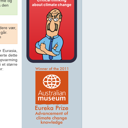
arme og
å den
dere vær,
 går.
n
 Eurasia,
erte dette
oppvarming
 et større
er: