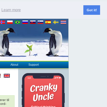
.
Learn more
Got it!
About
Support
rer til
Nord-