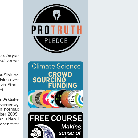
ters høyde
erkt varme
t-Sibir og
sius over
is Strait.
et.
n Arktiske
gionene og
n normalt
ber 2009,
en siden i
resenterer