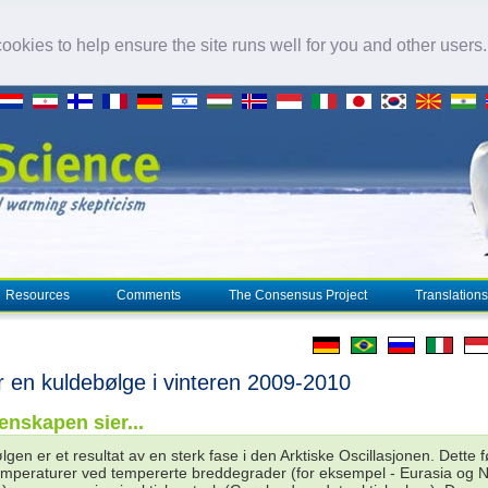
okies to help ensure the site runs well for you and other users
Resources
Comments
The Consensus Project
Translations
r en kuldebølge i vinteren 2009-2010
enskapen sier...
gen er et resultat av en sterk fase i den Arktiske Oscillasjonen. Dette fø
emperaturer ved tempererte breddegrader (for eksempel - Eurasia og 