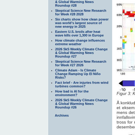
& Global Warming News
Roundup #28
Skeptical Science New Research
for Week #28 2028
Six charts show how clean power
was world’s largest source of
new energy in 2025
Eastern U.S. broils after heat
wave kills over 1,300 in Europe
How climate change influences
extreme weather
2026 SkS Weekly Climate Change
& Global Warming News
Roundup #27
Skeptical Science New Research
for Week #27 2026
Climate Adam - Is Climate
Change Ramping Up El Niño
Risks?
Fact brief - Are injuries from wind
turbines common?
How bad is AI for the
Figur 3: 
environment?
2026 SkS Weekly Climate Change
Å konklud
& Global Warming News
et eksem
Roundup #26
mens det 
Archives
innfallsv
tross for
desember,