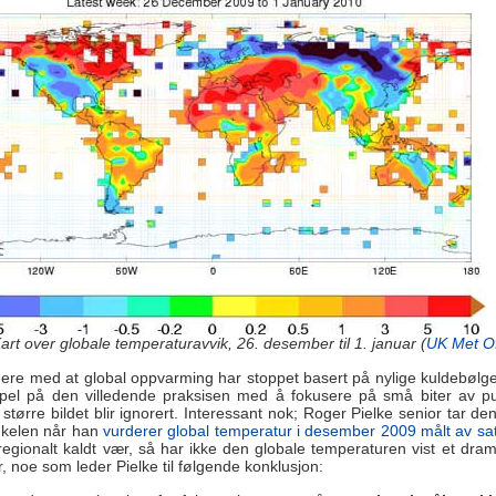
Kart over globale temperaturavvik, 26. desember til 1. januar (
UK Met Of
ere med at global oppvarming har stoppet basert på nylige kuldebølg
pel på den villedende praksisen med å fokusere på små biter av pusl
større bildet blir ignorert. Interessant nok; Roger Pielke senior tar de
inkelen når han
vurderer global temperatur i desember 2009 målt av sate
 regionalt kaldt vær, så har ikke den globale temperaturen vist et dramat
 noe som leder Pielke til følgende konklusjon: