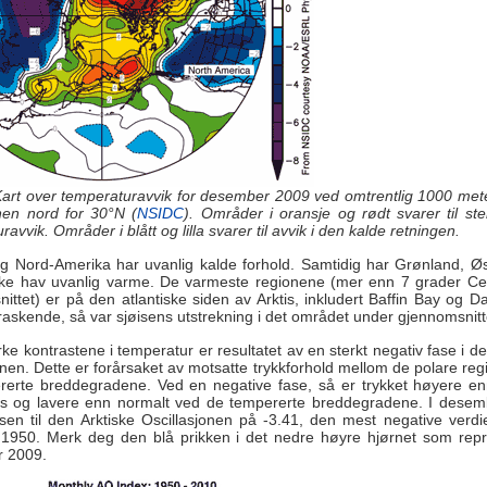
Kart over temperaturavvik for desember 2009 ved omtrentlig 1000 me
nen nord for 30°N (
NSIDC
). Områder i oransje og rødt svarer til st
avvik. Områder i blått og lilla svarer til avvik i den kalde retningen.
g Nord-Amerika har uvanlig kalde forhold. Samtidig har Grønland, Øs
iske hav uvanlig varme. De varmeste regionene (mer enn 7 grader Cel
ittet) er på den atlantiske siden av Arktis, inkludert Baffin Bay og Dav
raskende, så var sjøisens utstrekning i det området under gjennomsnitt
rke kontrastene i temperatur er resultatet av en sterkt negativ fase i de
onen. Dette er forårsaket av motsatte trykkforhold mellom de polare re
rerte breddegradene. Ved en negative fase, så er trykket høyere en
tis og lavere enn normalt ved de tempererte breddegradene. I desem
sen til den Arktiske Oscillasjonen på -3.41, den mest negative verdi
l 1950. Merk deg den blå prikken i det nedre høyre hjørnet som rep
r 2009.