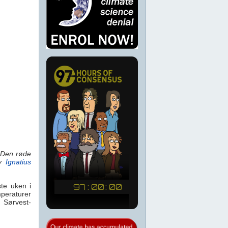
. Den røde
av
Ignatius
ste uken i
peraturer
 Sørvest-