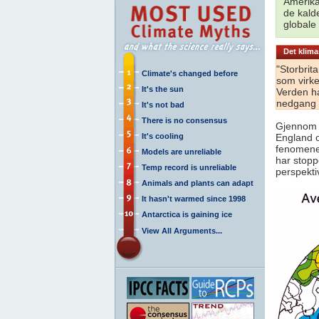
Amerika
de kald
globale
Det klima
"Storbri
Climate's changed before
som virke
It's the sun
Verden ha
nedgang i 
It's not bad
There is no consensus
Gjennom 
It's cooling
England o
fenomene
Models are unreliable
har stopp
Temp record is unreliable
perspekti
Animals and plants can adapt
It hasn't warmed since 1998
Antarctica is gaining ice
View All Arguments...