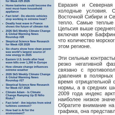
for Week #29 2026
Евразия и Северная
Home batteries could become the
next must-have household
холодные условия. С
appliance
Восточной Сибири и С
Fact brief - Do electric vehicles
stop working in extreme heat?
тепло. Самые теплые
Deadly heat wave in France
shows the future of climate risk
Цельсия выше среднего
2026 SkS Weekly Climate Change
включая море Баффина
& Global Warming News
Roundup #28
что количество морско
Skeptical Science New Research
for Week #28 2028
этом регионе.
Six charts show how clean power
was world’s largest source of
new energy in 2025
Эти сильные контрасты
Eastern U.S. broils after heat
wave kills over 1,300 in Europe
резко негативной фа
How climate change influences
связано с противопо
extreme weather
2026 SkS Weekly Climate Change
давления в полярных 
& Global Warming News
Roundup #27
время отрицательной 
Skeptical Science New Research
нормы, а в средних ши
for Week #27 2026
Climate Adam - Is Climate
2009 года индекс аркт
Change Ramping Up El Niño
наиболее низкое значе
Risks?
Fact brief - Are injuries from wind
Обратите внимание на
turbines common?
графика, она представл
How bad is AI for the
environment?