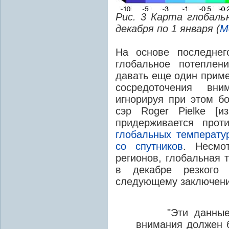
Рис. 3 Карта глобал
декабря по 1 января (
M
На основе последнег
глобальное потеплен
давать еще один приме
сосредоточения вн
игнорируя при этом бо
сэр Roger Pielke [и
придерживается про
глобальных температу
со спутников
. Несмо
регионов, глобальная 
в декабре резкого 
следующему заключени
"Эти данные по
внимания должен