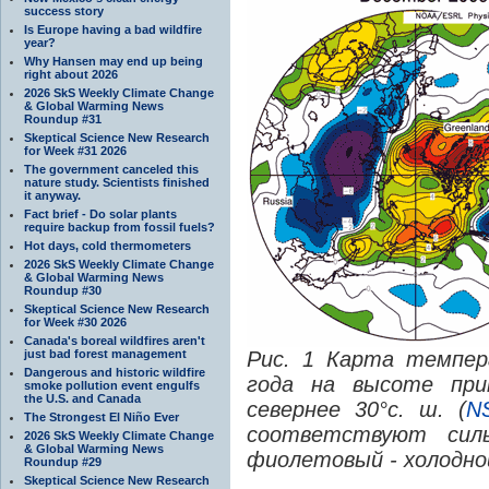
success story
Is Europe having a bad wildfire
year?
Why Hansen may end up being
right about 2026
2026 SkS Weekly Climate Change
& Global Warming News
Roundup #31
Skeptical Science New Research
for Week #31 2026
The government canceled this
nature study. Scientists finished
it anyway.
Fact brief - Do solar plants
require backup from fossil fuels?
Hot days, cold thermometers
2026 SkS Weekly Climate Change
& Global Warming News
Roundup #30
Skeptical Science New Research
for Week #30 2026
Canada's boreal wildfires aren't
just bad forest management
Рис. 1 Карта темпер
Dangerous and historic wildfire
года на высоте при
smoke pollution event engulfs
the U.S. and Canada
севернее 30°с. ш. (
N
The Strongest El Niño Ever
соответствуют сил
2026 SkS Weekly Climate Change
& Global Warming News
фиолетовый - холодно
Roundup #29
Skeptical Science New Research