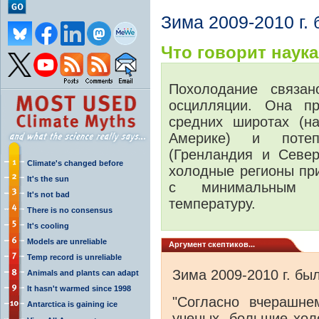
Зима 2009-2010 г.
Что говорит наука.
Похолодание связан
осцилляции. Она пр
средних широтах (н
Америке) и поте
(Гренландия и Севе
Climate's changed before
холодные регионы пр
It's the sun
с минимальным в
It's not bad
температуру.
There is no consensus
It's cooling
Models are unreliable
Аргумент скептиков...
Temp record is unreliable
Зима 2009-2010 г. бы
Animals and plants can adapt
It hasn't warmed since 1998
"Согласно вчерашне
Antarctica is gaining ice
ученых, большие хол