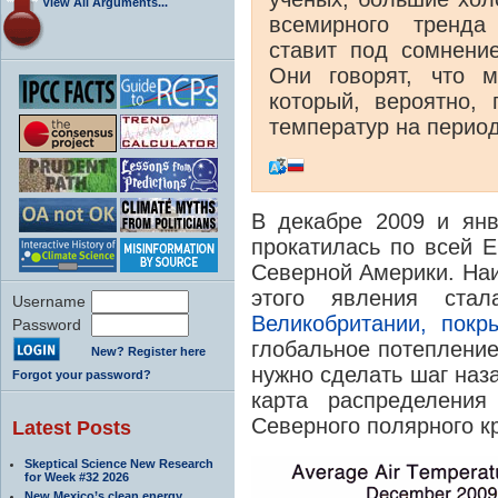
View All Arguments...
всемирного тренда
ставит под сомнение
Они говорят, что 
который, вероятно,
температур на период 
В декабре 2009 и янв
прокатилась по всей Е
Северной Америки. На
этого явления ст
Username
Великобритании, покр
Password
глобальное потепление
New? Register here
нужно сделать шаг наза
Forgot your password?
карта распределения
Северного полярного кр
Latest Posts
Skeptical Science New Research
for Week #32 2026
New Mexico’s clean energy