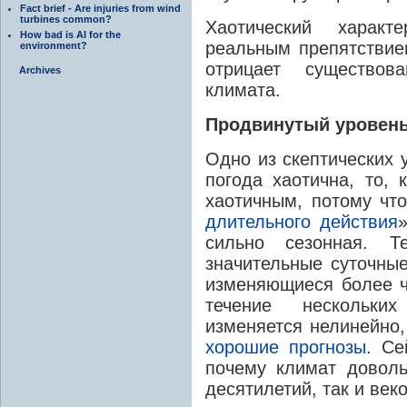
Fact brief - Are injuries from wind
turbines common?
Хаотический характ
How bad is AI for the
реальным препятствие
environment?
отрицает существо
Archives
климата.
Продвинутый уровен
Одно из скептических 
погода хаотична, то, 
хаотичным, потому чт
длительного действия
сильно сезонная. Те
значительные суточные
изменяющиеся более ч
течение нескольки
изменяется нелинейно,
хорошие прогнозы
. Се
почему климат доволь
десятилетий, так и веко