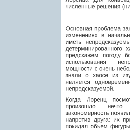
численные решения (ни
Основная проблема зак
изменениях в начальн
иметь непредсказуем
детерминированного х
предскажем погоду б
использования непр
мощности с очень небо
знали о хаосе из изу
является одновремен
непредсказуемой.
Когда Лоренц посмо
произошло нечто 
закономерность появил
напротив друга:
их при
покидал объем фигур