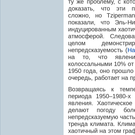
ту же проблему, с кот
доказать, что эти п
сложно, но
Tziperman
показали, что Эль-Ни
индуцированным хаоти
атмосферой. Следова
целом демонстри
непредсказуемость (
Ha
на то, что явлен
колоссальными 10% от
1950 года, оно прошло
очередь, работает на п
Возвращаясь к темпе
периода 1950–1980-х
явления. Хаотическое 
делают погоду бол
непредсказуемую часть
тренда климата. Клима
хаотичный на этом гра