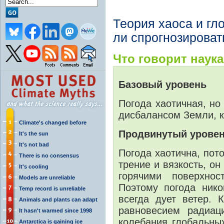
Теория хаоса и гл
ли спрогнозироват
Что говорит наука.
Базовый уровень
Погода хаотичная, но
дисбалансом Земли, к
Climate's changed before
Продвинутый урове
It's the sun
It's not bad
Погода хаотична, пото
There is no consensus
трение и вязкость, он
It's cooling
горячими поверхно
Models are unreliable
Поэтому погода нико
Temp record is unreliable
всегда дует ветер. 
Animals and plants can adapt
равновесием радиац
It hasn't warmed since 1998
колебания глобальных
Antarctica is gaining ice