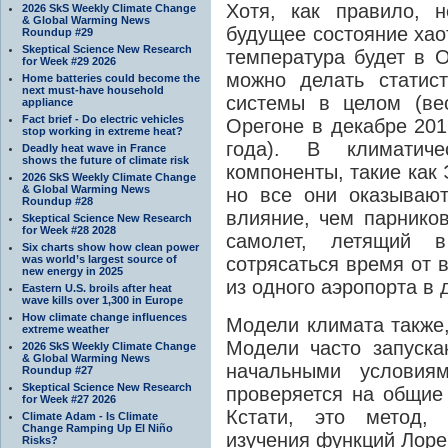
Хотя, как правило, н
2026 SkS Weekly Climate Change
& Global Warming News
будущее состояние хао
Roundup #29
Skeptical Science New Research
температура будет в О
for Week #29 2026
можно делать статис
Home batteries could become the
next must-have household
системы в целом (ве
appliance
Fact brief - Do electric vehicles
Орегоне в декабре 201
stop working in extreme heat?
года). В климатиче
Deadly heat wave in France
shows the future of climate risk
компоненты, такие как 
2026 SkS Weekly Climate Change
& Global Warming News
но все они оказываю
Roundup #28
влияние, чем парнико
Skeptical Science New Research
for Week #28 2028
самолет, летящий 
Six charts show how clean power
was world’s largest source of
сотрясаться время от 
new energy in 2025
из одного аэропорта в 
Eastern U.S. broils after heat
wave kills over 1,300 in Europe
How climate change influences
Модели климата также,
extreme weather
Модели часто запуска
2026 SkS Weekly Climate Change
& Global Warming News
начальными условиям
Roundup #27
Skeptical Science New Research
проверяется на общие
for Week #27 2026
Кстати, это метод,
Climate Adam - Is Climate
Change Ramping Up El Niño
изучения функций Лоре
Risks?