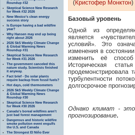
(
Кристофер Монктон
)
Roundup #32
Skeptical Science New Research
for Week #32 2026
New Mexico’s clean energy
Базовый уровень
success story
Is Europe having a bad wildfire
Одной из определя
year?
Why Hansen may end up being
является «чувствите
right about 2026
условий». Это означ
2026 SkS Weekly Climate Change
& Global Warming News
изменения в состоянии
Roundup #31
Skeptical Science New Research
изменить её способ
for Week #31 2026
Историческая стат
The government canceled this
nature study. Scientists finished
продемонстрировала т
it anyway.
Fact brief - Do solar plants
турбулентности пото
require backup from fossil fuels?
долгосрочное прогнози
Hot days, cold thermometers
2026 SkS Weekly Climate Change
& Global Warming News
Roundup #30
Skeptical Science New Research
for Week #30 2026
Однако климат - это
Canada's boreal wildfires aren't
прогнозирование
.
just bad forest management
Dangerous and historic wildfire
smoke pollution event engulfs
the U.S. and Canada
The Strongest El Niño Ever