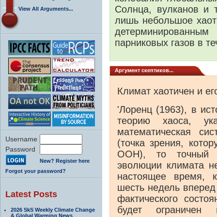
Солнца, вулканов и 
View All Arguments...
лишь небольшое хаот
детерминированным
парниковых газов в т
Аргумент скептиков...
Климат хаотичен и ег
'Лоренц (1963), в и
теорию хаоса, ук
математическая си
Username
(точка зрения, кото
Password
ООН), то точный 
New? Register here
эволюции климата н
Forgot your password?
настоящее время, 
шесть недель вперед
Latest Posts
фактического состоя
будет ограничен 
2026 SkS Weekly Climate Change
& Global Warming News