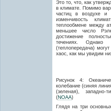
Это то, что, как утвер
в климате. Помимо вар
частиц в воздухе и 
изменчивость клим
теплообмене между а
меньшее число Рэле
достижение полност
течениях. Однако 
(теплопередача) могу
хаос, как мы увидим ни
Рисунок 4: Океаниче
колебание (синяя лини
(зеленая), западно-т
(
NOAA
)
Глядя на три основны